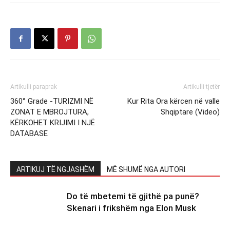
Artikulli paraprak
Artikulli tjetër
360° Grade -TURIZMI NË
Kur Rita Ora kërcen në valle
ZONAT E MBROJTURA,
Shqiptare (Video)
KËRKOHET KRIJIMI I NJË
DATABASE
ARTIKUJ TË NGJASHËM
MË SHUMË NGA AUTORI
Do të mbetemi të gjithë pa punë?
Skenari i frikshëm nga Elon Musk