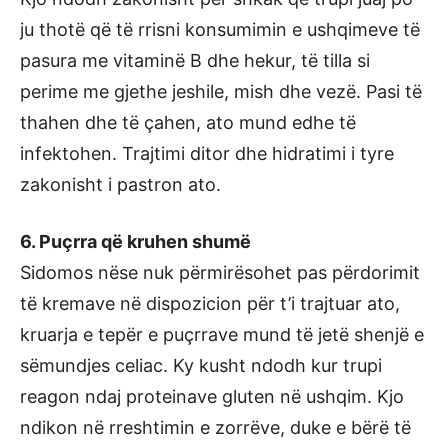
ju thotë që të rrisni konsumimin e ushqimeve të
pasura me vitaminë B dhe hekur, të tilla si
perime me gjethe jeshile, mish dhe vezë. Pasi të
thahen dhe të çahen, ato mund edhe të
infektohen. Trajtimi ditor dhe hidratimi i tyre
zakonisht i pastron ato.
6. Puçrra që kruhen shumë
Sidomos nëse nuk përmirësohet pas përdorimit
të kremave në dispozicion për t’i trajtuar ato,
kruarja e tepër e puçrrave mund të jetë shenjë e
sëmundjes celiac. Ky kusht ndodh kur trupi
reagon ndaj proteinave gluten në ushqim. Kjo
ndikon në rreshtimin e zorrëve, duke e bërë të