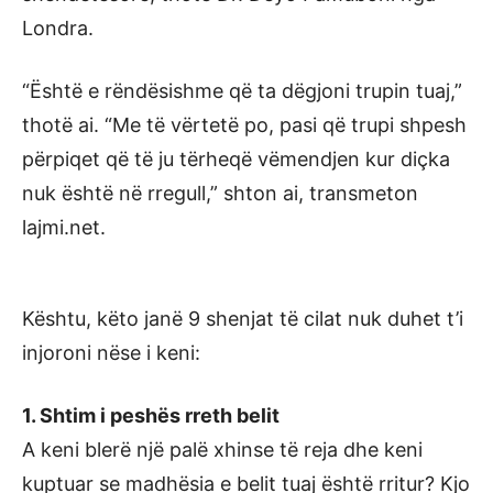
Londra.
“Është e rëndësishme që ta dëgjoni trupin tuaj,”
thotë ai. “Me të vërtetë po, pasi që trupi shpesh
përpiqet që të ju tërheqë vëmendjen kur diçka
nuk është në rregull,” shton ai, transmeton
lajmi.net.
Kështu, këto janë 9 shenjat të cilat nuk duhet t’i
injoroni nëse i keni:
1. Shtim i peshës rreth belit
A keni blerë një palë xhinse të reja dhe keni
kuptuar se madhësia e belit tuaj është rritur? Kjo