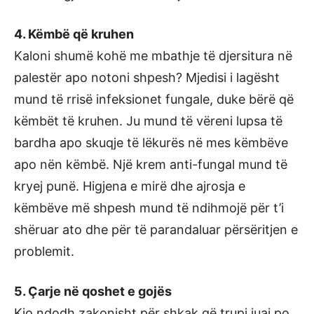
4. Këmbë që kruhen
Kaloni shumë kohë me mbathje të djersitura në
palestër apo notoni shpesh? Mjedisi i lagësht
mund të rrisë infeksionet fungale, duke bërë që
këmbët të kruhen. Ju mund të vëreni lupsa të
bardha apo skuqje të lëkurës në mes këmbëve
apo nën këmbë. Një krem anti-fungal mund të
kryej punë. Higjena e mirë dhe ajrosja e
këmbëve më shpesh mund të ndihmojë për t’i
shëruar ato dhe për të parandaluar përsëritjen e
problemit.
5. Çarje në qoshet e gojës
Kjo ndodh zakonisht për shkak që trupi juaj po