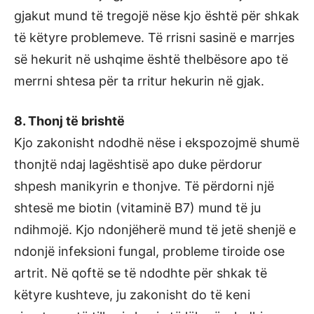
gjakut mund të tregojë nëse kjo është për shkak
të këtyre problemeve. Të rrisni sasinë e marrjes
së hekurit në ushqime është thelbësore apo të
merrni shtesa për ta rritur hekurin në gjak.
8. Thonj të brishtë
Kjo zakonisht ndodhë nëse i ekspozojmë shumë
thonjtë ndaj lagështisë apo duke përdorur
shpesh manikyrin e thonjve. Të përdorni një
shtesë me biotin (vitaminë B7) mund të ju
ndihmojë. Kjo ndonjëherë mund të jetë shenjë e
ndonjë infeksioni fungal, probleme tiroide ose
artrit. Në qoftë se të ndodhte për shkak të
këtyre kushteve, ju zakonisht do të keni