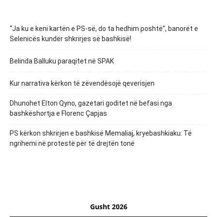
“Ja ku e keni kartën e PS-së, do ta hedhim poshtë”, banorët e
Selenicës kundër shkrirjes së bashkisë!
Belinda Balluku paraqitet në SPAK
Kur narrativa kërkon të zëvendësojë qeverisjen
Dhunohet Elton Qyno, gazetari goditet në befasi nga
bashkëshortja e Florenc Çapjas
PS kërkon shkrirjen e bashkisë Memaliaj, kryebashkiaku: Të
ngrihemi në protestë për të drejtën tonë
Gusht 2026