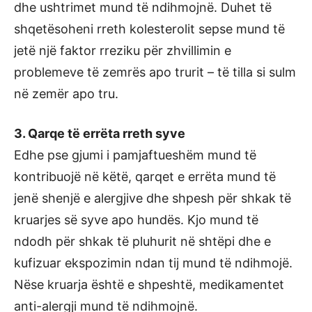
dhe ushtrimet mund të ndihmojnë. Duhet të
shqetësoheni rreth kolesterolit sepse mund të
jetë një faktor rreziku për zhvillimin e
problemeve të zemrës apo trurit – të tilla si sulm
në zemër apo tru.
3. Qarqe të errëta rreth syve
Edhe pse gjumi i pamjaftueshëm mund të
kontribuojë në këtë, qarqet e errëta mund të
jenë shenjë e alergjive dhe shpesh për shkak të
kruarjes së syve apo hundës. Kjo mund të
ndodh për shkak të pluhurit në shtëpi dhe e
kufizuar ekspozimin ndan tij mund të ndihmojë.
Nëse kruarja është e shpeshtë, medikamentet
anti-alergji mund të ndihmojnë.