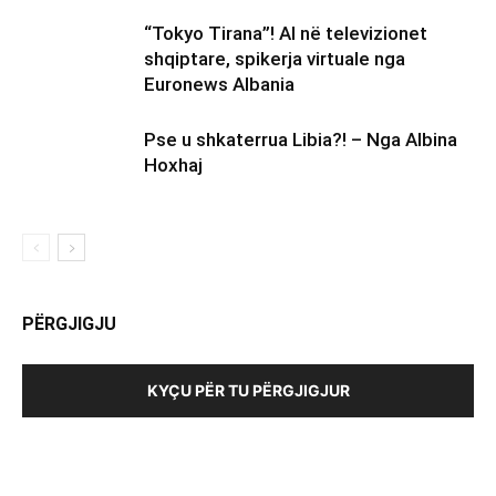
“Tokyo Tirana”! AI në televizionet
shqiptare, spikerja virtuale nga
Euronews Albania
Pse u shkaterrua Libia?! – Nga Albina
Hoxhaj
PËRGJIGJU
KYÇU PËR TU PËRGJIGJUR