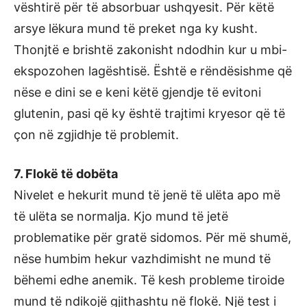
vështirë për të absorbuar ushqyesit. Për këtë
arsye lëkura mund të preket nga ky kusht.
Thonjtë e brishtë zakonisht ndodhin kur u mbi-
ekspozohen lagështisë. Është e rëndësishme që
nëse e dini se e keni këtë gjendje të evitoni
glutenin, pasi që ky është trajtimi kryesor që të
çon në zgjidhje të problemit.
7. Flokë të dobëta
Nivelet e hekurit mund të jenë të ulëta apo më
të ulëta se normalja. Kjo mund të jetë
problematike për gratë sidomos. Për më shumë,
nëse humbim hekur vazhdimisht ne mund të
bëhemi edhe anemik. Të kesh probleme tiroide
mund të ndikojë gjithashtu në flokë. Një test i