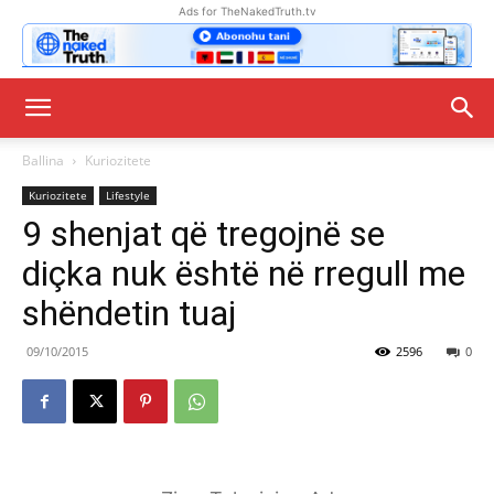
Ads for TheNakedTruth.tv
Ballina
Kuriozitete
Kuriozitete
Lifestyle
9 shenjat që tregojnë se
diçka nuk është në rregull me
shëndetin tuaj
09/10/2015
2596
0