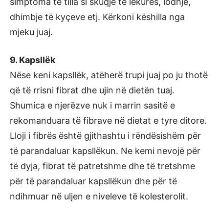
simptoma të tilla si skuqje të lëkurës, lodhje,
dhimbje të kyçeve etj. Kërkoni këshilla nga
mjeku juaj.
9. Kapsllëk
Nëse keni kapsllëk, atëherë trupi juaj po ju thotë
që të rrisni fibrat dhe ujin në dietën tuaj.
Shumica e njerëzve nuk i marrin sasitë e
rekomanduara të fibrave në dietat e tyre ditore.
Lloji i fibrës është gjithashtu i rëndësishëm për
të parandaluar kapsllëkun. Ne kemi nevojë për
të dyja, fibrat të patretshme dhe të tretshme
për të parandaluar kapsllëkun dhe për të
ndihmuar në uljen e niveleve të kolesterolit.