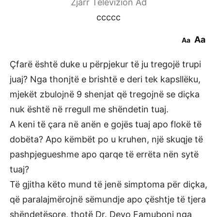
Zjarr Televizion Ad
ccccc
Aa
Aa
Çfarë është duke u përpjekur të ju tregojë trupi
juaj? Nga thonjtë e brishtë e deri tek kapsllëku,
mjekët zbulojnë 9 shenjat që tregojnë se diçka
nuk është në rregull me shëndetin tuaj.
A keni të çara në anën e gojës tuaj apo flokë të
dobëta? Apo këmbët po u kruhen, një skuqje të
pashpjegueshme apo qarqe të errëta nën sytë
tuaj?
Të gjitha këto mund të jenë simptoma për diçka,
që paralajmërojnë sëmundje apo çështje të tjera
shëndetësore, thotë Dr. Deyo Famuboni nga