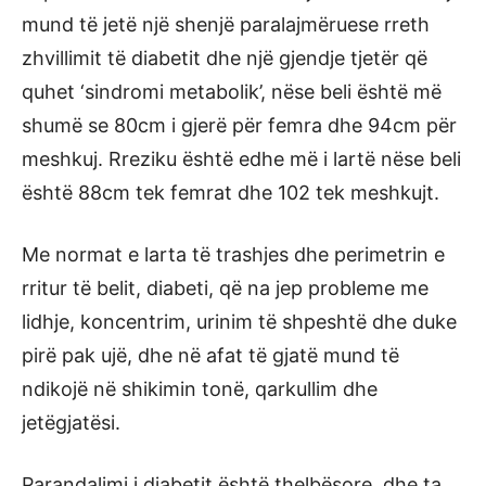
mund të jetë një shenjë paralajmëruese rreth
zhvillimit të diabetit dhe një gjendje tjetër që
quhet ‘sindromi metabolik’, nëse beli është më
shumë se 80cm i gjerë për femra dhe 94cm për
meshkuj. Rreziku është edhe më i lartë nëse beli
është 88cm tek femrat dhe 102 tek meshkujt.
Me normat e larta të trashjes dhe perimetrin e
rritur të belit, diabeti, që na jep probleme me
lidhje, koncentrim, urinim të shpeshtë dhe duke
pirë pak ujë, dhe në afat të gjatë mund të
ndikojë në shikimin tonë, qarkullim dhe
jetëgjatësi.
Parandalimi i diabetit është thelbësore, dhe ta