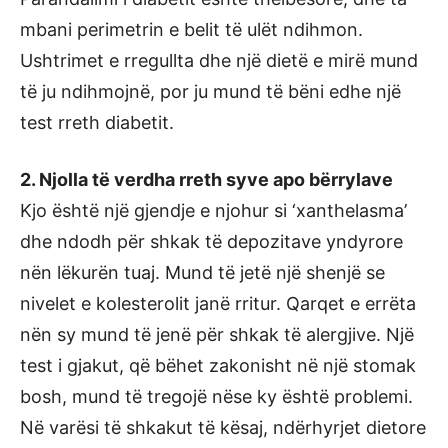
mbani perimetrin e belit të ulët ndihmon.
Ushtrimet e rregullta dhe një dietë e mirë mund
të ju ndihmojnë, por ju mund të bëni edhe një
test rreth diabetit.
2. Njolla të verdha rreth syve apo bërrylave
Kjo është një gjendje e njohur si ‘xanthelasma’
dhe ndodh për shkak të depozitave yndyrore
nën lëkurën tuaj. Mund të jetë një shenjë se
nivelet e kolesterolit janë rritur. Qarqet e errëta
nën sy mund të jenë për shkak të alergjive. Një
test i gjakut, që bëhet zakonisht në një stomak
bosh, mund të tregojë nëse ky është problemi.
Në varësi të shkakut të kësaj, ndërhyrjet dietore