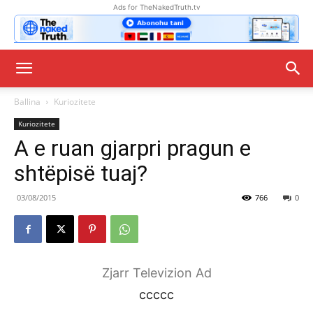
Ads for TheNakedTruth.tv
Ballina
Kuriozitete
Kuriozitete
A e ruan gjarpri pragun e
shtëpisë tuaj?
03/08/2015
766
0
Zjarr Televizion Ad
ccccc