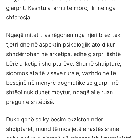
gjarprit. Kështu ai arriti të mbroj Ilirinë nga
shfarosja.
Ngaqë mitet trashëgohen nga njëri brez tek
tjetri dhe në aspektin psikologjik ato dikur
shndërrohen në arketipa, edhe gjarpri është
bërë arketip i shqiptarëve. Shumë shqiptarë,
sidomos ata të viseve rurale, vazhdojnë të
besojnë në mënyrë dogmatike se gjarpri në
shtëpi nuk duhet mbytur, ngaqë ai e ruan
pragun e shtëpisë.
Duke qenë se ky besim ekziston ndër
shqiptarët, mund të mos jetë e rastësishme