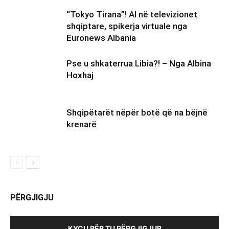
“Tokyo Tirana”! AI në televizionet
shqiptare, spikerja virtuale nga
Euronews Albania
Pse u shkaterrua Libia?! – Nga Albina
Hoxhaj
Shqipëtarët nëpër botë që na bëjnë
krenarë
PËRGJIGJU
KYÇU PËR TU PËRGJIGJUR