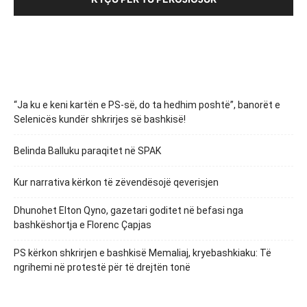
“Ja ku e keni kartën e PS-së, do ta hedhim poshtë”, banorët e
Selenicës kundër shkrirjes së bashkisë!
Belinda Balluku paraqitet në SPAK
Kur narrativa kërkon të zëvendësojë qeverisjen
Dhunohet Elton Qyno, gazetari goditet në befasi nga
bashkëshortja e Florenc Çapjas
PS kërkon shkrirjen e bashkisë Memaliaj, kryebashkiaku: Të
ngrihemi në protestë për të drejtën tonë