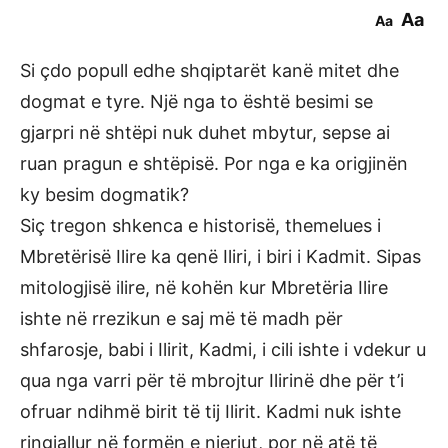
Aa
Aa
Si çdo popull edhe shqiptarët kanë mitet dhe
dogmat e tyre. Një nga to është besimi se
gjarpri në shtëpi nuk duhet mbytur, sepse ai
ruan pragun e shtëpisë. Por nga e ka origjinën
ky besim dogmatik?
Siç tregon shkenca e historisë, themelues i
Mbretërisë Ilire ka qenë Iliri, i biri i Kadmit. Sipas
mitologjisë ilire, në kohën kur Mbretëria Ilire
ishte në rrezikun e saj më të madh për
shfarosje, babi i Ilirit, Kadmi, i cili ishte i vdekur u
qua nga varri për të mbrojtur Ilirinë dhe për t’i
ofruar ndihmë birit të tij Ilirit. Kadmi nuk ishte
ringjallur në formën e njeriut, por në atë të