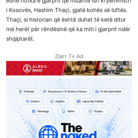
edhe nofka e gjarprit që mbante ish kryeministri
i Kosovës, Hashim Thaçi, gjatë kohës së luftës.
Thaçi, si historian që është duhet të ketë ditur
më herët për rëndësinë që ka miti i gjarprit ndër
shqiptarët.
Zjarr Tv Ad