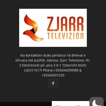
Na kontaktoni duke përdorur të dhënat e
ofruara më poshtë. Adresa: Zjarr Televizion, Rr.
3 Dëshmorët pll. Jera 3 K.1 Yzberisht NUIS:
L42311017I Phone:+355694299988 &
+35544501520