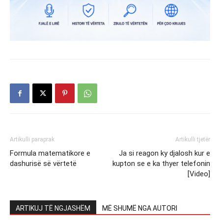
Artikulli paraprak
Artikulli tjetër
Formula matematikore e
Ja si reagon ky djalosh kur e
dashurisë së vërtetë
kupton se e ka thyer telefonin
[Video]
ARTIKUJ TË NGJASHËM
MË SHUMË NGA AUTORI