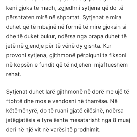
keni gjoks të madh, zgjedhni sytjena që do të
përshtaten mirë në shportat. Sytjenat e mira
duhet që të mbajnë në formë të mirë gjoksin si
dhe të duket bukur, ndërsa nga prapa duhet të
jetë në gjendje për të vënë dy gishta. Kur
provoni sytjena, gjithmonë përpiquni ta fiksoni
në kopsën e fundit që të ndjeheni mjaftueshëm
rehat.
Sytjenat duhet larë gjithmonë në dorë me ujë të
ftohtë dhe mos e vendosni në tharrëse. Në
këtëmënyrë, do të ruani gjatë cilësinë, ndërsa
jetëgjatësia e tyre është mesatarisht nga 8 muaj
deri në një vit në varësi të prodhimit.