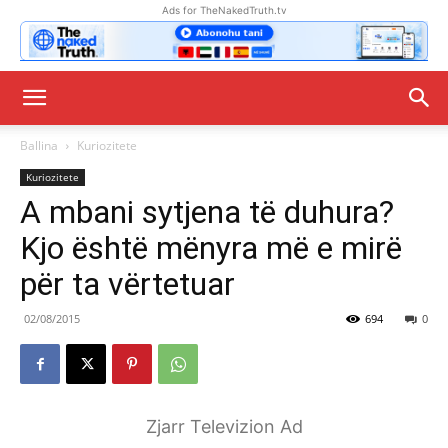
Ads for TheNakedTruth.tv
Ballina
Kuriozitete
Kuriozitete
A mbani sytjena të duhura?
Kjo është mënyra më e mirë
për ta vërtetuar
02/08/2015
694
0
Zjarr Televizion Ad