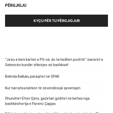
PËRGJIGJU
KYÇU PËR TU PËRGJIGJUR
“Ja ku e keni kartën e PS-së, do ta hedhim poshtë”, banorët e
Selenicës kundër shkrirjes së bashkisë!
Belinda Balluku paraqitet në SPAK
Kur narrativa kërkon të zëvendësojë qeverisjen
Dhunohet Elton Qyno, gazetari goditet në befasi nga
bashkëshortja e Florenc Çapjas