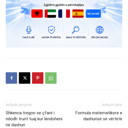
Artikulli paraprak
Artikulli tjetër
Shkenca tregon se çfarë i
Formula matematikore e
ndodh trurit tuaj kur lëndoheni
dashurisë së vërtetë
në dashuri