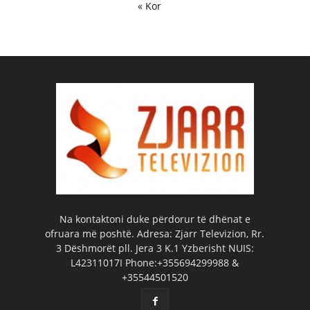
« Kor
Na kontaktoni duke përdorur të dhënat e
ofruara më poshtë. Adresa: Zjarr Televizion, Rr.
3 Dëshmorët pll. Jera 3 K.1 Yzberisht NUIS:
L42311017I Phone:+355694299988 &
+35544501520