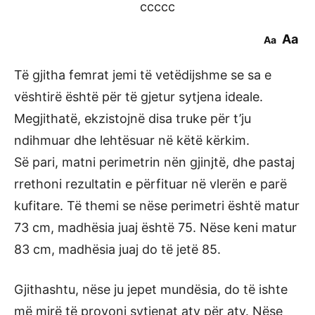
ccccc
Aa
Aa
Të gjitha femrat jemi të vetëdijshme se sa e
vështirë është për të gjetur sytjena ideale.
Megjithatë, ekzistojnë disa truke për t’ju
ndihmuar dhe lehtësuar në këtë kërkim.
Së pari, matni perimetrin nën gjinjtë, dhe pastaj
rrethoni rezultatin e përfituar në vlerën e parë
kufitare. Të themi se nëse perimetri është matur
73 cm, madhësia juaj është 75. Nëse keni matur
83 cm, madhësia juaj do të jetë 85.
Gjithashtu, nëse ju jepet mundësia, do të ishte
më mirë të provoni sytjenat aty për aty. Nëse