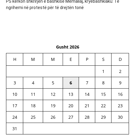
PS kërkon shkrirjen e bashkisë Memaliaj, kryebashkiaku: Të
ngrihemi në protestë për të drejtën tonë
Gusht 2026
H
M
M
E
P
S
D
1
2
3
4
5
6
7
8
9
10
11
12
13
14
15
16
17
18
19
20
21
22
23
24
25
26
27
28
29
30
31