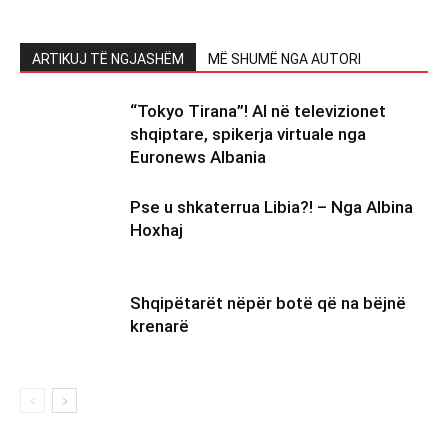
ARTIKUJ TË NGJASHËM
MË SHUMË NGA AUTORI
“Tokyo Tirana”! AI në televizionet
shqiptare, spikerja virtuale nga
Euronews Albania
Pse u shkaterrua Libia?! – Nga Albina
Hoxhaj
Shqipëtarët nëpër botë që na bëjnë
krenarë