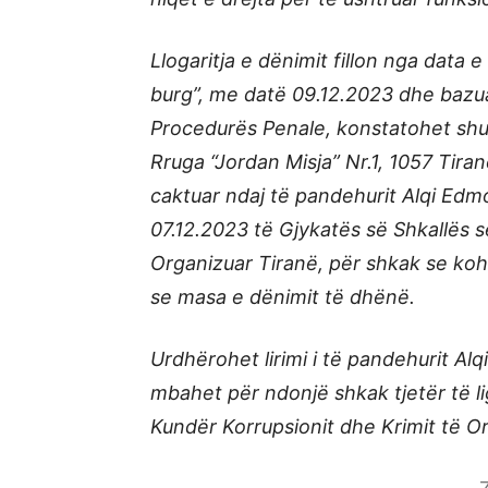
Llogaritja e dënimit fillon nga data 
burg”, me datë 09.12.2023 dhe bazuar
Procedurës Penale, konstatohet shua
Rruga “Jordan Misja” Nr.1, 1057 Tira
caktuar ndaj të pandehurit Alqi Edm
07.12.2023 të Gjykatës së Shkallës 
Organizuar Tiranë, për shkak se ko
se masa e dënimit të dhënë.
Urdhërohet lirimi i të pandehurit A
mbahet për ndonjë shkak tjetër të 
Kundër Korrupsionit dhe Krimit të O