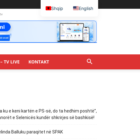
Shqip
English
tv
– TV LIVE
KONTAKT
a ku e keni kartën e PS-së, do ta hedhim poshtë”,
norët e Selenicës kundër shkrirjes së bashkisë!
linda Balluku paraqitet në SPAK