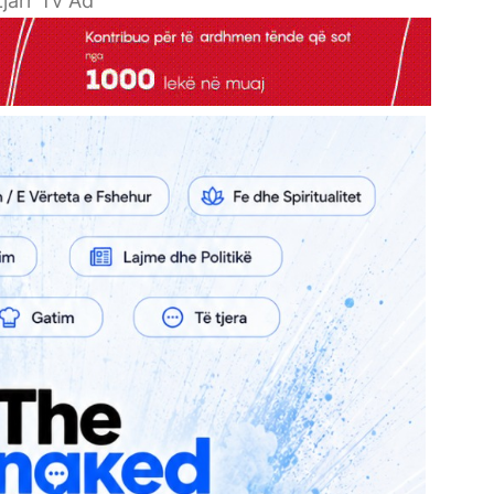
jarr Tv Ad