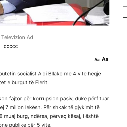
r Televizion Ad
ccccc
Aa
Aa
tetin socialist Alqi Bllako me 4 vite heqje
et e burgut të Fierit.
kon fajtor për korrupsion pasiv, duke përfituar
ej 7 milion lekësh. Për shkak të gjykimit të
e 8 muaj burg, ndërsa, përveç kësaj, i është
one publike për 5 vite.