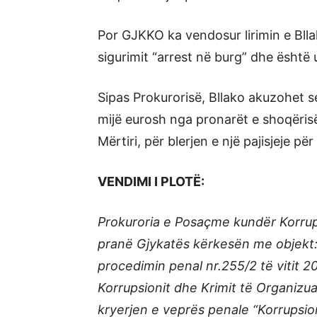
Por GJKKO ka vendosur lirimin e Bll
sigurimit “arrest në burg” dhe është u
Sipas Prokurorisë, Bllako akuzohet s
mijë eurosh nga pronarët e shoqëris
Mërtiri, për blerjen e një pajisjeje për
VENDIMI I PLOTË:
Prokuroria e Posaçme kundër Korrups
pranë Gjykatës kërkesën me objekt: 
procedimin penal nr.255/2 të vitit 
Korrupsionit dhe Krimit të Organizua
kryerjen e veprës penale “Korrupsio