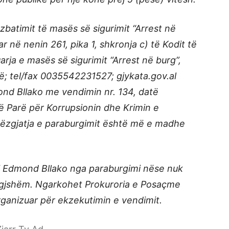
e zbatimit të masës së sigurimit “Arrest në
 në nenin 261, pika 1, shkronja c) të Kodit të
rja e masës së sigurimit “Arrest në burg”,
në; tel/fax 0035542231527; gjykata.gov.al
ond Bllako me vendimin nr. 134, datë
së Parë për Korrupsionin dhe Krimin e
hëzgjatja e paraburgimit është më e madhe
lqi Edmond Bllako nga paraburgimi nëse nuk
ligjshëm. Ngarkohet Prokuroria e Posaçme
rganizuar për ekzekutimin e vendimit.