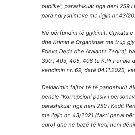
publike”, parashikuar nga neni 259 i 
para ndryshimeve me ligjin nr.43/20
Në përfundim të gjykimit, Gjykata e
dhe Krimin e Organizuar me trup gjy
Etleva Deda dhe Atalanta Zeqiraj, ba
390 , 403, 405, 406 të K.Pr.Penale 
vendimin nr. 69, datë 04.11.2025, ve
Deklarimin fajtor të të pandehurit A
penale “Korrupsioni pasiv i personav
parashikuar nga neni 259 i Kodit Pen
me ligjin nr. 43/2021 (fakti penal pë
euro) dhe në bazë të këtij neni dënim