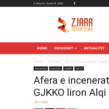
E shtunë, Gusht 8, 2026
Zjarr.tv
HOME
EMISIONET
AKTUALITET
Ballina
Aktualitet
Afera e inceneratorit të Tiranës,
Aktualitet
kryesore
LAJME
Vendi
Afera e incenerat
GJKKO liron Alqi 
05/11/2025