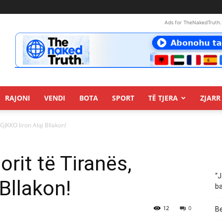
Ads for TheNakedTruth.
RAJONI
VENDI
BOTA
SPORT
TË TJERA
ZJARR 
 GJKKO liron Alqi Bllakon!
orit të Tiranës,
“J
Bllakon!
ba
12
0
Be