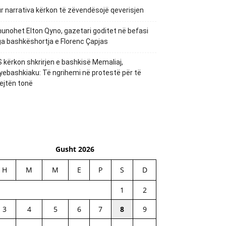
r narrativa kërkon të zëvendësojë qeverisjen
unohet Elton Qyno, gazetari goditet në befasi
a bashkëshortja e Florenc Çapjas
 kërkon shkrirjen e bashkisë Memaliaj,
yebashkiaku: Të ngrihemi në protestë për të
ejtën tonë
Gusht 2026
H
M
M
E
P
S
D
1
2
3
4
5
6
7
8
9