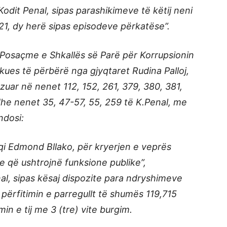
Kodit Penal, sipas parashikimeve të këtij neni
21, dy herë sipas episodeve përkatëse”.
 Posaçme e Shkallës së Parë për Korrupsionin
kues të përbërë nga gjyqtaret Rudina Palloj,
zuar në nenet 112, 152, 261, 379, 380, 381,
dhe nenet 35, 47-57, 55, 259 të K.Penal, me
ndosi:
lqi Edmond Bllako, për kryerjen e veprës
e që ushtrojnë funksione publike”,
al, sipas kësaj dispozite para ndryshimeve
r përfitimin e parregullt të shumës 119,715
in e tij me 3 (tre) vite burgim.