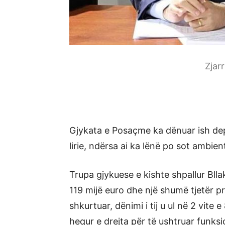
Zjar
Gjykata e Posaçme ka dënuar ish depu
lirie, ndërsa ai ka lënë po sot ambient
Trupa gjykuese e kishte shpallur Blla
119 mijë euro dhe një shumë tjetër pr
shkurtuar, dënimi i tij u ul në 2 vite 
hequr e drejta për të ushtruar funksi