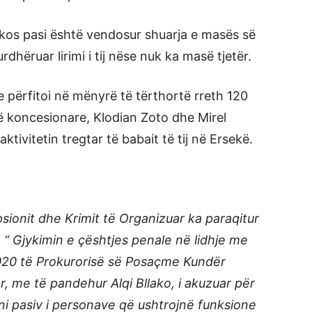
akos pasi është vendosur shuarja e masës së
rdhëruar lirimi i tij nëse nuk ka masë tjetër.
e përfitoi në mënyrë të tërthortë rreth 120
ë koncesionare, Klodian Zoto dhe Mirel
 aktivitetin tregtar të babait të tij në Ersekë.
ionit dhe Krimit të Organizuar ka paraqitur
“ Gjykimin e çështjes penale në lidhje me
2020 të Prokurorisë së Posaçme Kundër
r, me të pandehur Alqi Bllako, i akuzuar për
ni pasiv i personave që ushtrojnë funksione