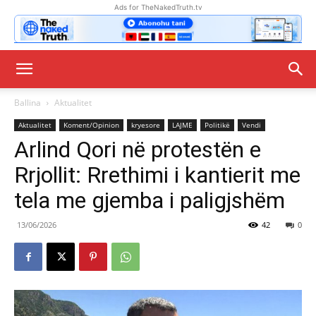
Ads for TheNakedTruth.tv
Ballina
Aktualitet
Aktualitet
Koment/Opinion
kryesore
LAJME
Politikë
Vendi
Arlind Qori në protestën e
Rrjollit: Rrethimi i kantierit me
tela me gjemba i paligjshëm
13/06/2026
42
0