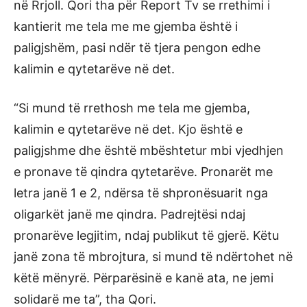
në Rrjoll. Qori tha për Report Tv se rrethimi i
kantierit me tela me me gjemba është i
paligjshëm, pasi ndër të tjera pengon edhe
kalimin e qytetarëve në det.
“Si mund të rrethosh me tela me gjemba,
kalimin e qytetarëve në det. Kjo është e
paligjshme dhe është mbështetur mbi vjedhjen
e pronave të qindra qytetarëve. Pronarët me
letra janë 1 e 2, ndërsa të shpronësuarit nga
oligarkët janë me qindra. Padrejtësi ndaj
pronarëve legjitim, ndaj publikut të gjerë. Këtu
janë zona të mbrojtura, si mund të ndërtohet në
këtë mënyrë. Përparësinë e kanë ata, ne jemi
solidarë me ta”, tha Qori.