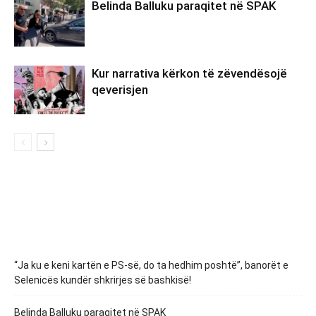
Belinda Balluku paraqitet në SPAK
Kur narrativa kërkon të zëvendësojë
qeverisjen
“Ja ku e keni kartën e PS-së, do ta hedhim poshtë”, banorët e
Selenicës kundër shkrirjes së bashkisë!
Belinda Balluku paraqitet në SPAK