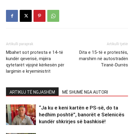
Artikulli paraprak
Artikulli tjetër
Mbahet sot protesta e 14-të
Dita e 15-të e protestës,
kundër qeverisë, mijëra
marshim në autostradën
qytetarët vijojnë kërkesën për
Tiranë-Durrës
largimin e kryeministrit
ARTIKUJ TË NGJASHËM
MË SHUMË NGA AUTORI
“Ja ku e keni kartën e PS-së, do ta
hedhim poshtë”, banorët e Selenicës
kundër shkrirjes së bashkisë!