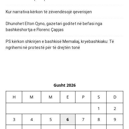
Kur narrativa kërkon të zëvendësojë qeverisjen
Dhunohet Elton Qyno, gazetari goditet në befasi nga
bashkëshortja e Florenc Çapjas
PS kërkon shkrirjen e bashkisë Memaliaj, kryebashkiaku: Të
ngrihemi në protestë për të drejtën tonë
Gusht 2026
H
M
M
E
P
S
D
1
2
3
4
5
6
7
8
9