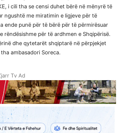
 i cili tha se censi duhet bërë në mënyrë të
hur ngushtë me miratimin e ligjeve për të
 ka ende punë për të bërë për të përmirësuar
të e rëndësishme për të ardhmen e Shqipërisë.
inë dhe qytetarët shqiptarë në përpjekjet
, tha ambasadori Soreca.
jarr Tv Ad