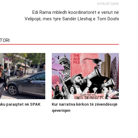
Artikulli tjetër
Edi Rama mbledh koordinatorët e veriut në
Velipojë, mes tyre Sandër Lleshaj e Tom Doshi
TORI
luku paraqitet në SPAK
Kur narrativa kërkon të zëvendësojë
qeverisjen