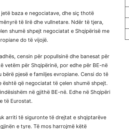
 jetë baza e negociatave, dhe siç thotë
mënyrë të lirë dhe vullnetare. Ndër të tjera,
elen shumë shpejt negociatat e Shqipërisë me
opiane do të vijojë.
 radhës, censin për popullsinë dhe banesat për
të vetëm për Shqipërinë, por edhe për BE-në
u bërë pjesë e familjes evropiane. Censi do të
e është që negociatat të çelen shumë shpejt.
 rëndësishëm në gjithë BE-në. Edhe në Shqipëri
e të Eurostat.
uk arriti të siguronte të drejtat e shqiptarëve
igjinën e tyre. Të mos harrojmë këtë