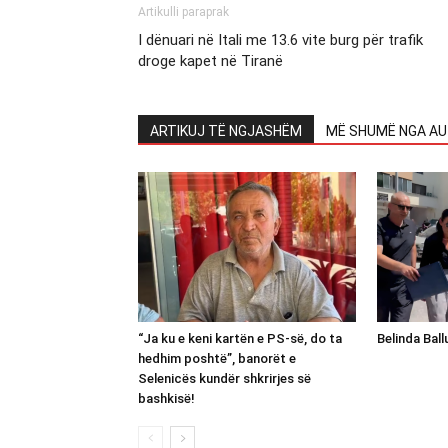
Artikulli paraprak
I dënuari në Itali me 13.6 vite burg për trafik
droge kapet në Tiranë
ARTIKUJ TË NGJASHËM
MË SHUMË NGA AU
“Ja ku e keni kartën e PS-së, do ta
Belinda Bal
hedhim poshtë”, banorët e
Selenicës kundër shkrirjes së
bashkisë!