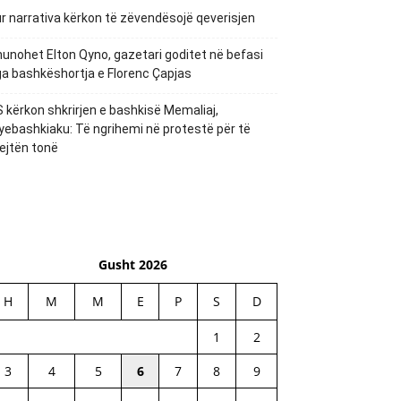
r narrativa kërkon të zëvendësojë qeverisjen
unohet Elton Qyno, gazetari goditet në befasi
a bashkëshortja e Florenc Çapjas
 kërkon shkrirjen e bashkisë Memaliaj,
yebashkiaku: Të ngrihemi në protestë për të
ejtën tonë
Gusht 2026
H
M
M
E
P
S
D
1
2
3
4
5
6
7
8
9