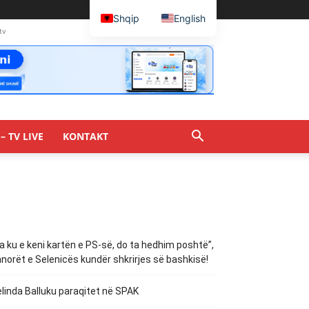
Shqip
English
tv
– TV LIVE
KONTAKT
a ku e keni kartën e PS-së, do ta hedhim poshtë”,
norët e Selenicës kundër shkrirjes së bashkisë!
linda Balluku paraqitet në SPAK