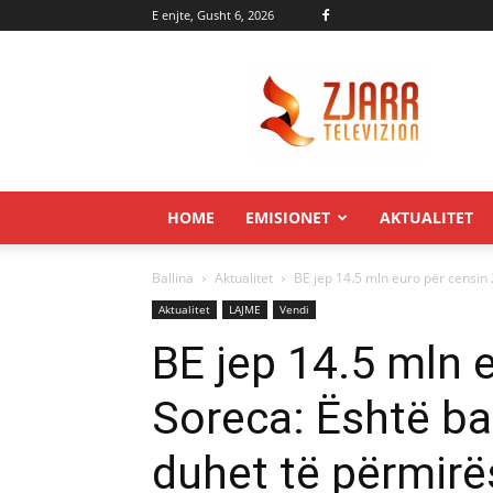
E enjte, Gusht 6, 2026
Zjarr.tv
HOME
EMISIONET
AKTUALITET
Ballina
Aktualitet
BE jep 14.5 mln euro për censin 
Aktualitet
LAJME
Vendi
BE jep 14.5 mln 
Soreca: Është ba
duhet të përmirë