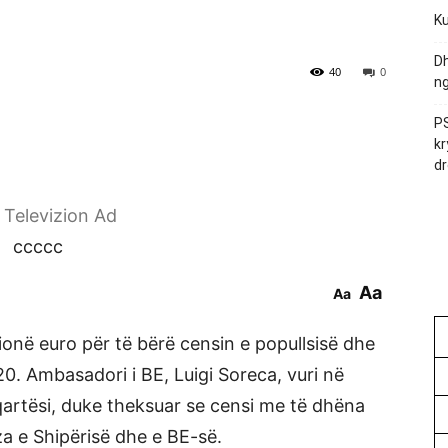
Ku
Dh
40
0
ng
PS
kr
dr
r Televizion Ad
ccccc
Aa
Aa
onë euro për të bërë censin e popullsisë dhe
20. Ambasadori i BE, Luigi Soreca, vuri në
qartësi, duke theksuar se censi me të dhëna
a e Shipërisë dhe e BE-së.