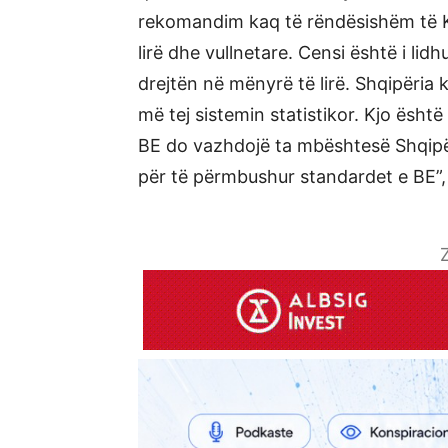
rekomandim kaq të rëndësishëm të KE,
lirë dhe vullnetare. Censi është i lid
drejtën në mënyrë të lirë. Shqipëria
më tej sistemin statistikor. Kjo ësh
BE do vazhdojë ta mbështesë Shqipër
për të përmbushur standardet e BE”
Z