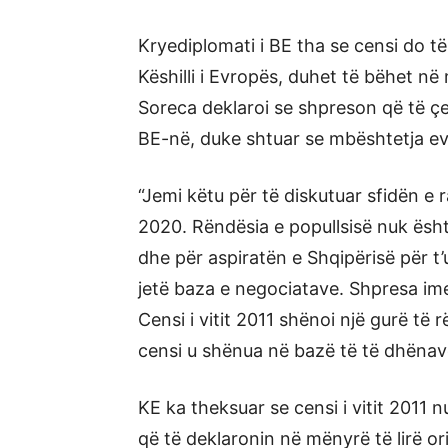
Kryediplomati i BE tha se censi do të
Këshilli i Evropës, duhet të bëhet në 
Soreca deklaroi se shpreson që të ç
BE-në, duke shtuar se mbështetja evr
“Jemi këtu për të diskutuar sfidën e
2020. Rëndësia e popullsisë nuk ësh
dhe për aspiratën e Shqipërisë për t’
jetë baza e negociatave. Shpresa im
Censi i vitit 2011 shënoi një gurë të
censi u shënua në bazë të të dhënav
KE ka theksuar se censi i vitit 2011 n
që të deklaronin në mënyrë të lirë or