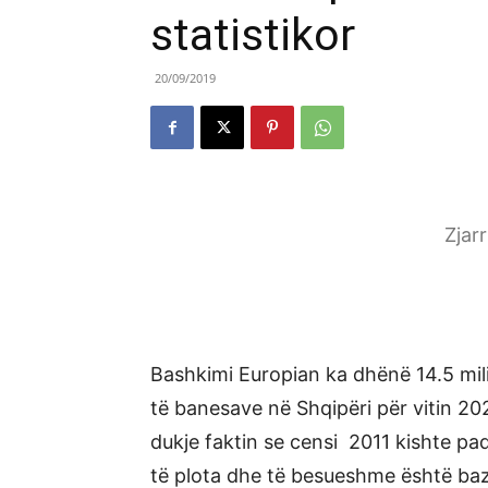
statistikor
20/09/2019
Zjar
Bashkimi Europian ka dhënë 14.5 mili
të banesave në Shqipëri për vitin 20
dukje faktin se censi 2011 kishte pa
të plota dhe të besueshme është baz