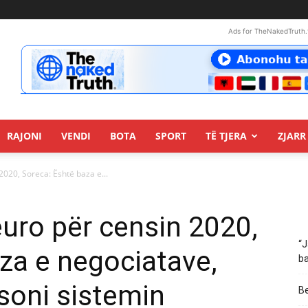
Ads for TheNakedTruth.
RAJONI
VENDI
BOTA
SPORT
TË TJERA
ZJARR 
2020, Soreca: Është baza e...
euro për censin 2020,
“J
za e negociatave,
ba
soni sistemin
Be