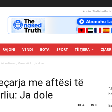
Ads for TheNakedTruth.
RAJONI
VENDI
BOTA
SPORT
TË TJERA
ZJARR 
të kufizuar, Manastirliu: Ja dole
eçarja me aftësi të
“J
rliu: Ja dole
ba
49
0
Be