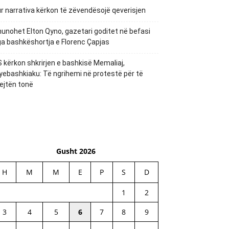
r narrativa kërkon të zëvendësojë qeverisjen
unohet Elton Qyno, gazetari goditet në befasi
a bashkëshortja e Florenc Çapjas
 kërkon shkrirjen e bashkisë Memaliaj,
yebashkiaku: Të ngrihemi në protestë për të
ejtën tonë
Gusht 2026
H
M
M
E
P
S
D
1
2
3
4
5
6
7
8
9