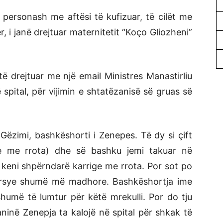
 personash me aftësi të kufizuar, të cilët me
, i janë drejtuar maternitetit “Koço Gliozheni”
të drejtuar me një email Ministres Manastirliu
spital, për vijimin e shtatëzanisë së gruas së
Gëzimi, bashkëshorti i Zenepes. Të dy si çift
ige me rrota) dhe së bashku jemi takuar në
 keni shpërndarë karrige me rrota. Por sot po
 arsye shumë më madhore. Bashkëshortja ime
humë të lumtur për këtë mrekulli. Por do tju
ninë Zenepja ta kalojë në spital për shkak të