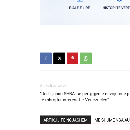
Artikulli paraprak
“Do t’i japim SHBA-së përgjigjen e nevojshme p
të mbrojtur interesat e Venezuelës”
ARTIKUJ TË NGJASHËM
MË SHUMË NGA AU