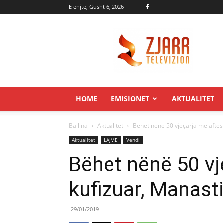
E enjte, Gusht 6, 2026
Zjarr.tv
HOME
EMISIONET
AKTUALITET
Ballina
Aktualitet
Bëhet nënë 50 vjeçarja me aftësi 
Aktualitet
LAJME
Vendi
Bëhet nënë 50 vj
kufizuar, Manasti
29/01/2019