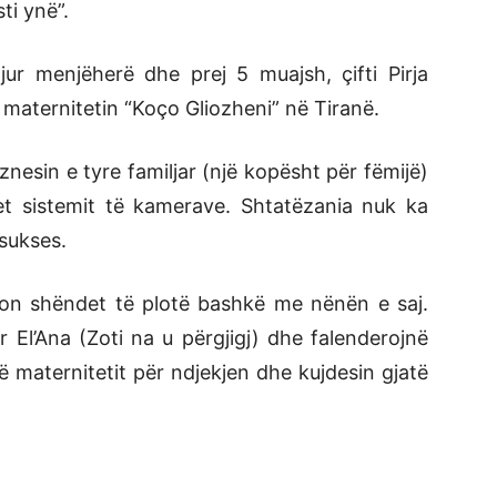
ti ynë”.
gjur menjëherë dhe prej 5 muajsh, çifti Pirja
maternitetin “Koço Gliozheni” në Tiranë.
znesin e tyre familjar (një kopësht për fëmijë)
t sistemit të kamerave. Shtatëzania nuk ka
 sukses.
zon shëndet të plotë bashkë me nënën e saj.
 El’Ana (Zoti na u përgjigj) dhe falenderojnë
ë maternitetit për ndjekjen dhe kujdesin gjatë