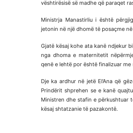
vështirësisë së madhe që paraqet ras
Ministrja Manastirliu i është përgji
jetonin në një dhomë të posaçme në 
Gjatë kësaj kohe ata kanë ndjekur bi
nga dhoma e maternitetit nëpërmje
qenë e lehtë por është finalizuar me
Dje ka ardhur në jetë El’Ana që gë
Prindërit shprehen se e kanë quajtur
Ministren dhe stafin e përkushtuar t
kësaj shtatzanie të pazakontë.