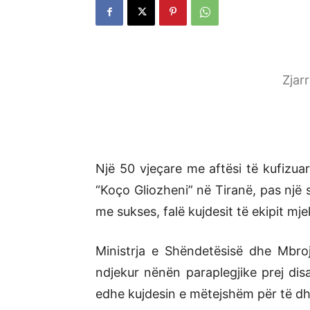
Zjar
Një 50 vjeçare me aftësi të kufizua
“Koço Gliozheni” në Tiranë, pas një s
me sukses, falë kujdesit të ekipit mje
Ministrja e Shëndetësisë dhe Mbrojt
ndjekur nënën paraplegjike prej disa
edhe kujdesin e mëtejshëm për të dh