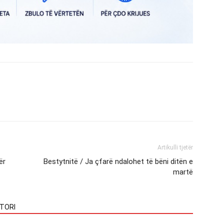
Artikulli tjetër
ër
Bestytnitë / Ja çfarë ndalohet të bëni ditën e
martë
TORI