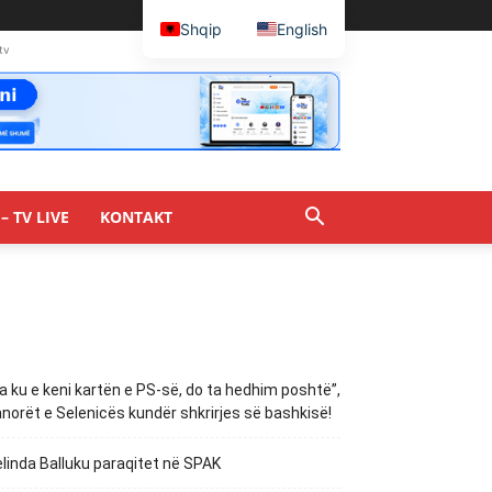
Shqip
English
tv
– TV LIVE
KONTAKT
a ku e keni kartën e PS-së, do ta hedhim poshtë”,
norët e Selenicës kundër shkrirjes së bashkisë!
linda Balluku paraqitet në SPAK