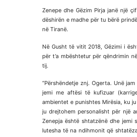
Zenepe dhe Gëzim Pirja janë një çif
dëshirën e madhe për tu bërë prindër
në Tiranë.
Në Gusht të vitit 2018, Gëzimi i ësh
për t’a mbështetur për qëndrimin në 
tij.
“Përshëndetje znj. Ogerta. Unë jam 
jemi me aftësi të kufizuar (karr
ambientet e punishtes Mirësia, ku ju
ju drejtohem personalisht për një
Zenepja është shtatzënë dhe jemi s
lutesha të na ndihmonit që shtatëza