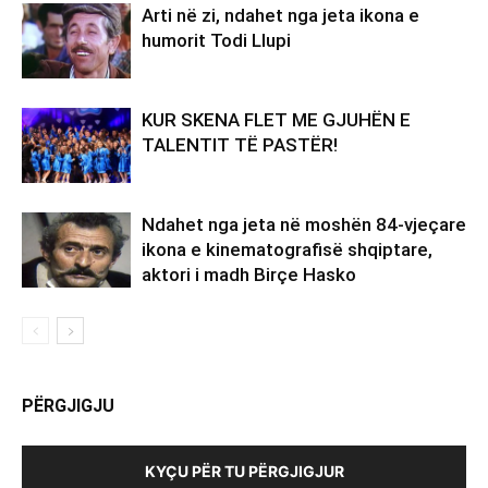
Arti në zi, ndahet nga jeta ikona e
humorit Todi Llupi
KUR SKENA FLET ME GJUHËN E
TALENTIT TË PASTËR!
Ndahet nga jeta në moshën 84-vjeçare
ikona e kinematografisë shqiptare,
aktori i madh Birçe Hasko
PËRGJIGJU
KYÇU PËR TU PËRGJIGJUR