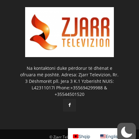
Na kontaktoni duke përdorur të dhënat e
ofruara më poshtë. Adresa: Zjarr Televizion, Rr.
3 Dëshmorët pll. Jera 3 K.1 Yzberisht NUIS:
L42311017I Phone:+355694299988 &
+35544501520
Shqip
English
© Zjarr Televizion 2026