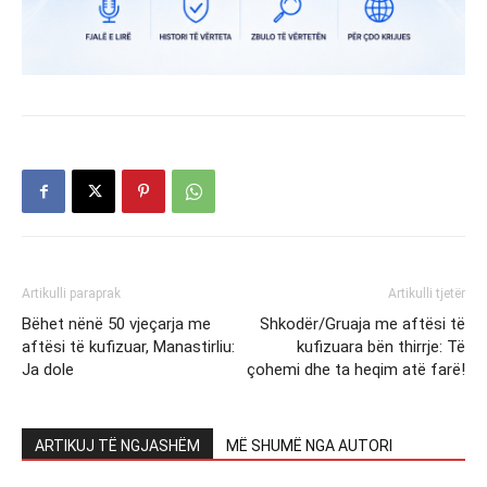
Artikulli paraprak
Artikulli tjetër
Bëhet nënë 50 vjeçarja me
Shkodër/Gruaja me aftësi të
aftësi të kufizuar, Manastirliu:
kufizuara bën thirrje: Të
Ja dole
çohemi dhe ta heqim atë farë!
ARTIKUJ TË NGJASHËM
MË SHUMË NGA AUTORI