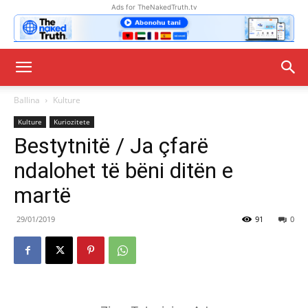
Ads for TheNakedTruth.tv
Ballina
Kulture
Kulture
Kuriozitete
Bestytnitë / Ja çfarë
ndalohet të bëni ditën e
martë
29/01/2019
91
0