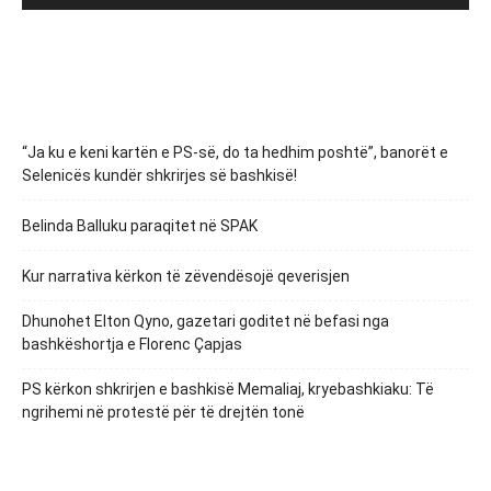
“Ja ku e keni kartën e PS-së, do ta hedhim poshtë”, banorët e
Selenicës kundër shkrirjes së bashkisë!
Belinda Balluku paraqitet në SPAK
Kur narrativa kërkon të zëvendësojë qeverisjen
Dhunohet Elton Qyno, gazetari goditet në befasi nga
bashkëshortja e Florenc Çapjas
PS kërkon shkrirjen e bashkisë Memaliaj, kryebashkiaku: Të
ngrihemi në protestë për të drejtën tonë