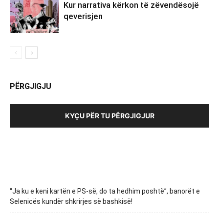
Kur narrativa kërkon të zëvendësojë
qeverisjen
PËRGJIGJU
KYÇU PËR TU PËRGJIGJUR
“Ja ku e keni kartën e PS-së, do ta hedhim poshtë”, banorët e
Selenicës kundër shkrirjes së bashkisë!