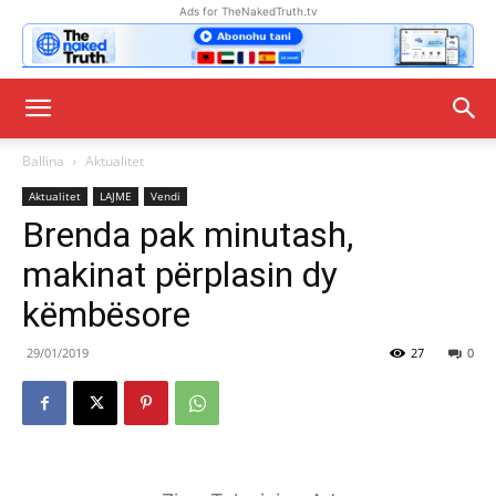
Ads for TheNakedTruth.tv
Ballina
Aktualitet
Aktualitet
LAJME
Vendi
Brenda pak minutash,
makinat përplasin dy
këmbësore
29/01/2019
27
0