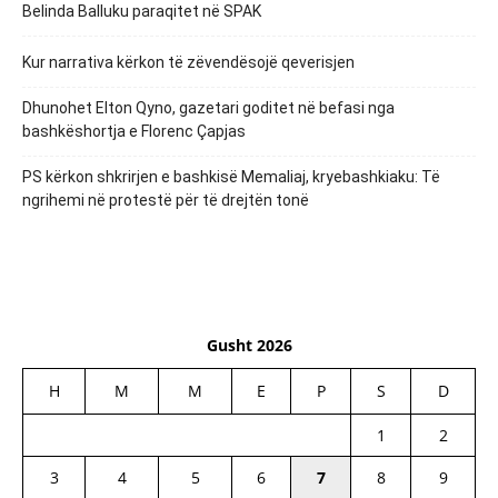
Belinda Balluku paraqitet në SPAK
Kur narrativa kërkon të zëvendësojë qeverisjen
Dhunohet Elton Qyno, gazetari goditet në befasi nga
bashkëshortja e Florenc Çapjas
PS kërkon shkrirjen e bashkisë Memaliaj, kryebashkiaku: Të
ngrihemi në protestë për të drejtën tonë
Gusht 2026
H
M
M
E
P
S
D
1
2
3
4
5
6
7
8
9