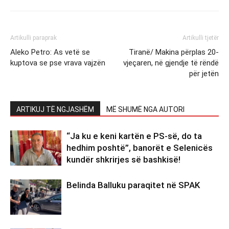
Artikulli paraprak
Artikulli tjetër
Aleko Petro: As vetë se
Tiranë/ Makina përplas 20-
kuptova se pse vrava vajzën
vjeçaren, në gjendje të rëndë
për jetën
ARTIKUJ TË NGJASHËM
MË SHUMË NGA AUTORI
“Ja ku e keni kartën e PS-së, do ta
hedhim poshtë”, banorët e Selenicës
kundër shkrirjes së bashkisë!
Belinda Balluku paraqitet në SPAK