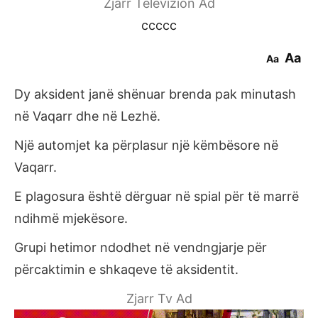
Zjarr Televizion Ad
ccccc
Aa
Aa
Dy aksident janë shënuar brenda pak minutash
në Vaqarr dhe në Lezhë.
Një automjet ka përplasur një këmbësore në
Vaqarr.
E plagosura është dërguar në spial për të marrë
ndihmë mjekësore.
Grupi hetimor ndodhet në vendngjarje për
përcaktimin e shkaqeve të aksidentit.
Zjarr Tv Ad