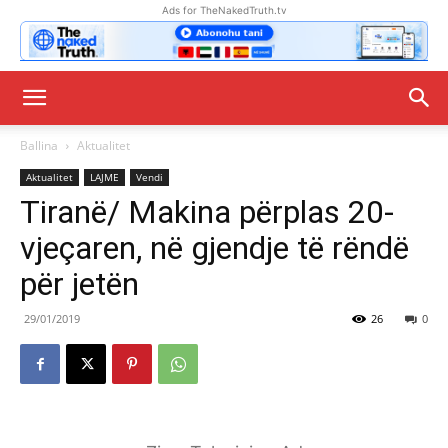
Ads for TheNakedTruth.tv
Ballina
Aktualitet
Aktualitet
LAJME
Vendi
Tiranë/ Makina përplas 20-
vjeçaren, në gjendje të rëndë
për jetën
29/01/2019
26
0