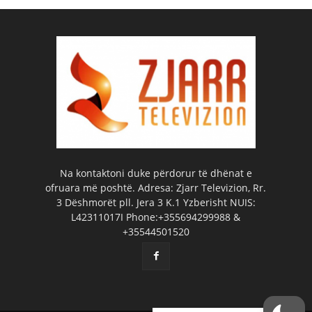
Na kontaktoni duke përdorur të dhënat e
ofruara më poshtë. Adresa: Zjarr Televizion, Rr.
3 Dëshmorët pll. Jera 3 K.1 Yzberisht NUIS:
L42311017I Phone:+355694299988 &
+35544501520