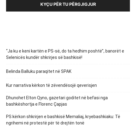
KYÇU PËR TU PËRGJIGJUR
“Ja ku e keni kartën e PS-së, do ta hedhim poshtë”, banorët e
Selenicës kundër shkrirjes së bashkisë!
Belinda Balluku paraqitet në SPAK
Kur narrativa kërkon të zëvendësojë qeverisjen
Dhunohet Elton Qyno, gazetari goditet në befasi nga
bashkëshortja e Florenc Çapjas
PS kërkon shkrirjen e bashkisë Memaliaj, kryebashkiaku: Të
ngrihemi në protestë për të drejtën tonë