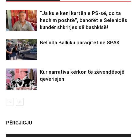
“Ja ku e keni kartën e PS-së, do ta
hedhim poshtë”, banorët e Selenicës
kundër shkrirjes së bashkisë!
Belinda Balluku paraqitet në SPAK
Kur narrativa kërkon të zëvendësojë
qeverisjen
PËRGJIGJU