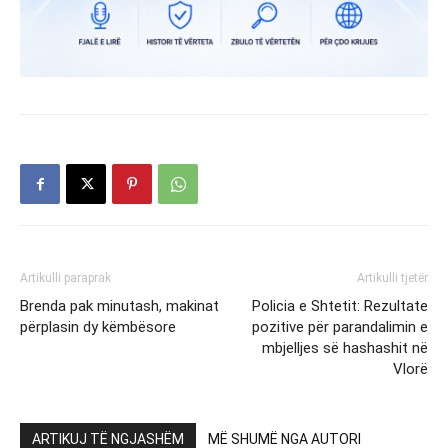
Artikulli paraprak
Artikulli tjetër
Brenda pak minutash, makinat
Policia e Shtetit: Rezultate
përplasin dy këmbësore
pozitive për parandalimin e
mbjelljes së hashashit në
Vlorë
ARTIKUJ TË NGJASHËM
MË SHUMË NGA AUTORI