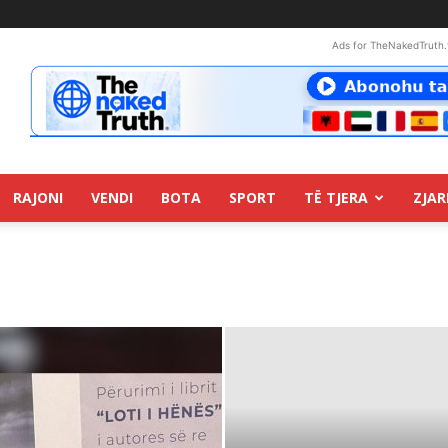
Ads for TheNakedTruth.
RAJONI
VENDI
BOTA
SPORT
TË TJERA
ZJAR