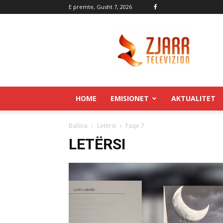
E premte, Gusht 7, 2026
Zjarr.tv
HOME
EMISIONET
AKTUALITET
Ballina
Letërsi
Faqe 7
LETËRSI