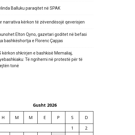
linda Balluku paraqitet në SPAK
r narrativa kërkon të zëvendësojë qeverisjen
unohet Elton Qyno, gazetari goditet në befasi
a bashkëshortja e Florenc Çapjas
 kërkon shkrirjen e bashkisë Memaliaj,
yebashkiaku: Të ngrihemi në protestë për të
ejtën tonë
Gusht 2026
H
M
M
E
P
S
D
1
2