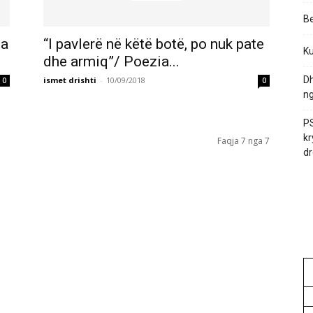
Be
ia
“I pavlerë në këtë botë, po nuk pate
Ku
dhe armiq”/ Poezia...
Dh
ismet drishti
-
10/09/2018
0
0
ng
PS
kr
Faqja 7 nga 7
dr