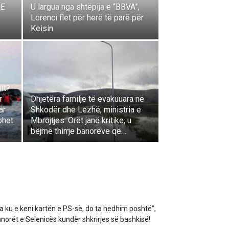
 E
U largua nga shtëpija e “BBVA”,
Lorenci flet për herë të parë për
Keisin
it?
r
Dhjetëra familje të evakuuara në
ar
Shkodër dhe Lezhë, ministria e
ohet
Mbrojtjes: Orët janë kritike, u
bëjmë thirrje banorëve që…
a ku e keni kartën e PS-së, do ta hedhim poshtë”,
norët e Selenicës kundër shkrirjes së bashkisë!