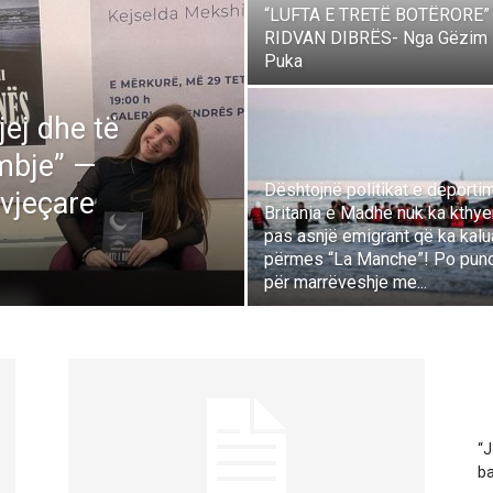
“LUFTA E TRETË BOTËRORE”
RIDVAN DIBRËS- Nga Gëzim
Puka
ej dhe të
mbje” —
Dështojnë politikat e deportim
-vjeçare
Britania e Madhe nuk ka kthye
pas asnjë emigrant që ka kalu
përmes “La Manche”! Po pun
për marrëveshje me...
“J
ba