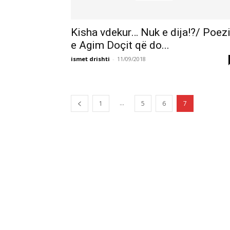
Kisha vdekur… Nuk e dija!?/ Poez
e Agim Doçit që do...
ismet drishti
-
11/09/2018
...
1
5
6
7