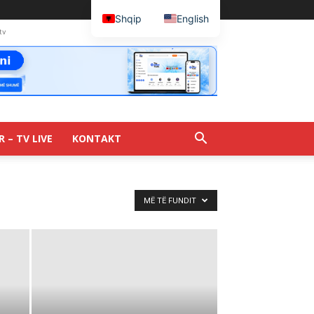
Shqip
English
tv
R – TV LIVE
KONTAKT
MË TË FUNDIT