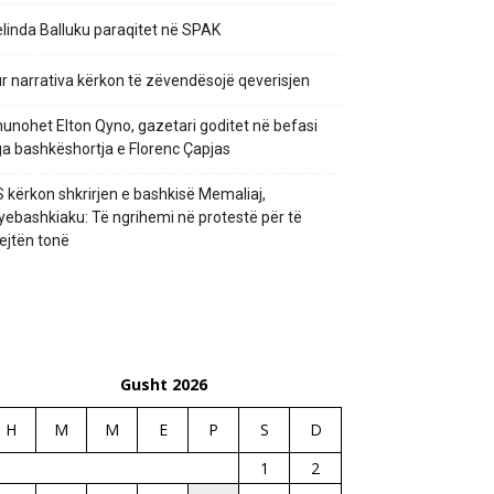
linda Balluku paraqitet në SPAK
r narrativa kërkon të zëvendësojë qeverisjen
unohet Elton Qyno, gazetari goditet në befasi
a bashkëshortja e Florenc Çapjas
 kërkon shkrirjen e bashkisë Memaliaj,
yebashkiaku: Të ngrihemi në protestë për të
ejtën tonë
Gusht 2026
H
M
M
E
P
S
D
1
2