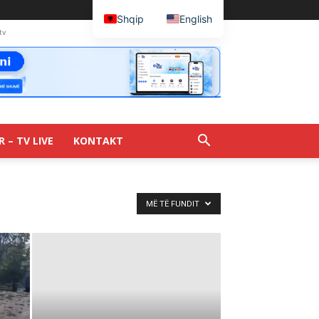
Shqip
English
tv
R – TV LIVE
KONTAKT
MË TË FUNDIT