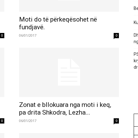
Be
Moti do të përkeqësohet në
Ku
fundjavë.
Dh
06/01/2017
0
0
ng
PS
kr
dr
Zonat e bllokuara nga moti i keq,
pa drita Shkodra, Lezha...
06/01/2017
0
0