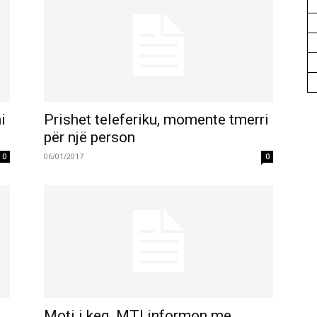
i
Prishet teleferiku, momente tmerri
për një person
06/01/2017
0
0
Moti i keq, MTI informon me