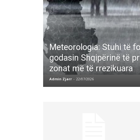
Meteorologia: Stuhi të f
godasin Shqipërinë të p
zonat më të rrezikuara
Admin Zjarr
-
22/07/2026