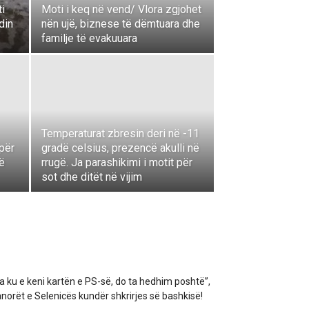
ti
Moti i keq në vend/ Vlora zgjohet
din
nën ujë, biznese të dëmtuara dhe
familje të evakuuara
Temperaturat zbresin deri në -11
për
gradë celsius, prezencë akulli në
të
rrugë. Ja parashikimi i motit për
sot dhe ditët në vijim
a ku e keni kartën e PS-së, do ta hedhim poshtë”,
norët e Selenicës kundër shkrirjes së bashkisë!