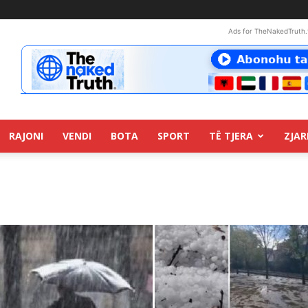
Ads for TheNakedTruth.
RAJONI
VENDI
BOTA
SPORT
TË TJERA
ZJAR