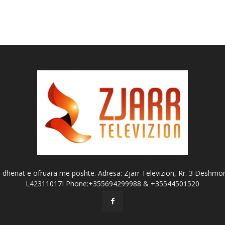
dhënat e ofruara më poshtë. Adresa: Zjarr Televizion, Rr. 3 Dëshmorët
L42311017I Phone:+355694299988 & +35544501520