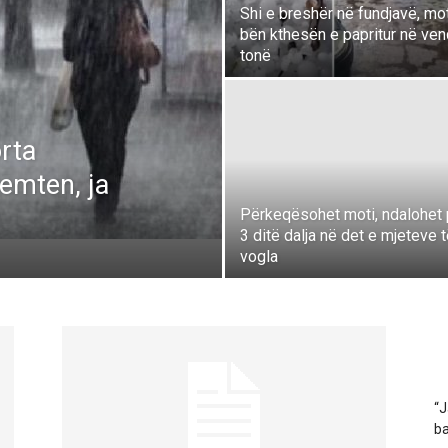
Shi e breshër në fundjavë, mo
bën kthesën e papritur në ven
tonë
orta
remten, ja
Përkeqësohet moti, ndalohet 
3 ditë dalja në det e mjeteve 
vogla
“J
ba