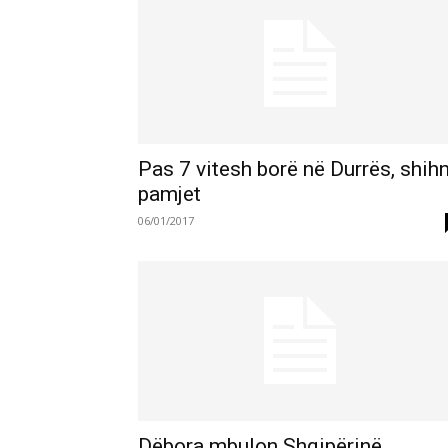
Pas 7 vitesh borë në Durrës, shihn
pamjet
06/01/2017
Dëbora mbulon Shqipërinë,