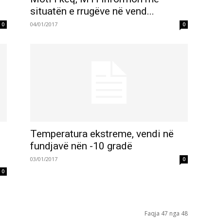
situatën e rrugëve në vend...
04/01/2017
0
0
Temperatura ekstreme, vendi në
fundjavë nën -10 gradë
03/01/2017
0
0
Faqja 47 nga 48