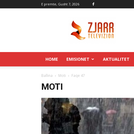
E premte, Gusht 7, 2026
Zjarr.tv
HOME
EMISIONET
AKTUALITET
Ballina
Moti
Faqe 47
MOTI