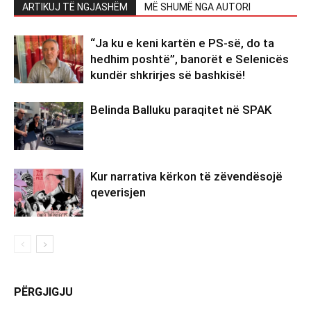
ARTIKUJ TË NGJASHËM
MË SHUMË NGA AUTORI
“Ja ku e keni kartën e PS-së, do ta
hedhim poshtë”, banorët e Selenicës
kundër shkrirjes së bashkisë!
Belinda Balluku paraqitet në SPAK
Kur narrativa kërkon të zëvendësojë
qeverisjen
PËRGJIGJU