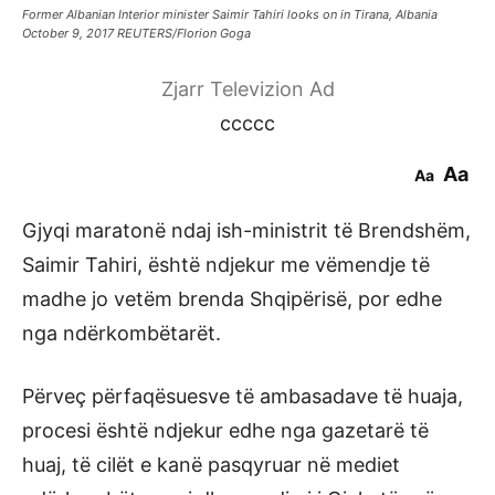
Former Albanian Interior minister Saimir Tahiri looks on in Tirana, Albania
October 9, 2017 REUTERS/Florion Goga
Zjarr Televizion Ad
ccccc
Aa
Aa
Gjyqi maratonë ndaj ish-ministrit të Brendshëm,
Saimir Tahiri, është ndjekur me vëmendje të
madhe jo vetëm brenda Shqipërisë, por edhe
nga ndërkombëtarët.
Përveç përfaqësuesve të ambasadave të huaja,
procesi është ndjekur edhe nga gazetarë të
huaj, të cilët e kanë pasqyruar në mediet