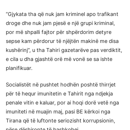
“Gjykata tha që nuk jam kriminel apo trafikant
droge dhe nuk jam pjesë e një grupi kriminal,
por më shpalli fajtor për shpërdorim detyre
sepse kam përdorur të njëjtën makinë me disa
kushërinj”, u tha Tahiri gazetarëve pas verdiktit,
e cila u dha gjashtë orë më vonë se sa ishte
planifikuar.
Socialistët në pushtet hodhën poshtë thirrjet
për të hequr imunitetin e Tahirit nga ndjekja
penale vitin e kaluar, por ai hoqi dorë vetë nga
imuniteti në muajin maj, pasi BE kërkoi nga
Tirana që të luftonte seriozisht korrupsionin,
nëse dëshironte të bashkohej.