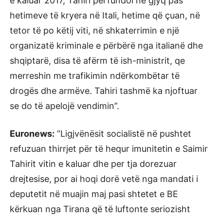
e kaluar 2017, Tahiri përfundoi në gjyq pas
hetimeve të kryera në Itali, hetime që çuan, në
tetor të po këtij viti, në shkaterrimin e një
organizatë kriminale e përbërë nga italianë dhe
shqiptarë, disa të afërm të ish-ministrit, qe
merreshin me trafikimin ndërkombëtar të
drogës dhe armëve. Tahiri tashmë ka njoftuar
se do të apelojë vendimin”.
Euronews:
“Ligjvënësit socialistë në pushtet
refuzuan thirrjet për të hequr imunitetin e Saimir
Tahirit vitin e kaluar dhe per tja dorezuar
drejtesise, por ai hoqi dorë vetë nga mandati i
deputetit në muajin maj pasi shtetet e BE
kërkuan nga Tirana që të luftonte seriozisht