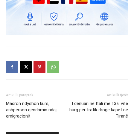
Artikulli paraprak
Artikulli tjetër
Macron ndyshon kurs,
I dënuari në Itali me 13.6 vite
ashpërson qëndrimin ndaj
burg për trafik droge kapet në
emigracionit
Tiranë