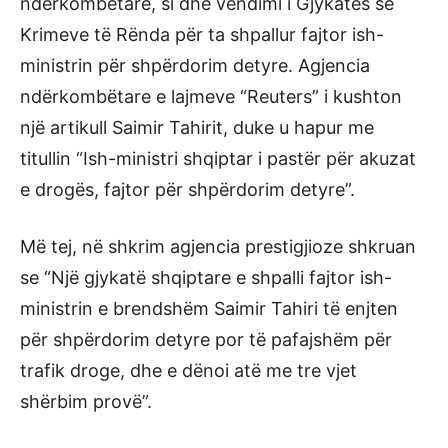
ndërkombëtare, si dhe vendimi i Gjykatës së
Krimeve të Rënda për ta shpallur fajtor ish-
ministrin për shpërdorim detyre. Agjencia
ndërkombëtare e lajmeve “Reuters” i kushton
një artikull Saimir Tahirit, duke u hapur me
titullin “Ish-ministri shqiptar i pastër për akuzat
e drogës, fajtor për shpërdorim detyre”.
Më tej, në shkrim agjencia prestigjioze shkruan
se “Një gjykatë shqiptare e shpalli fajtor ish-
ministrin e brendshëm Saimir Tahiri të enjten
për shpërdorim detyre por të pafajshëm për
trafik droge, dhe e dënoi atë me tre vjet
shërbim provë”.