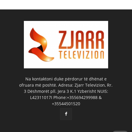
Na kontaktoni duke përdorur të dhënat e
ofruara më poshtë. Adresa: Zjarr Televizion, Rr.
3 Dëshmorët pll. Jera 3 K.1 Yzberisht NUIS:
L42311017I Phone:+355694299988 &
+35544501520