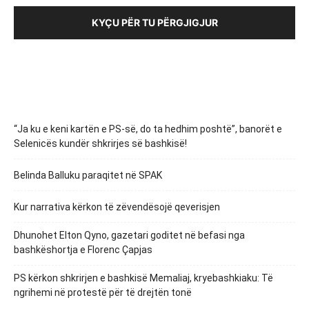
KYÇU PËR TU PËRGJIGJUR
“Ja ku e keni kartën e PS-së, do ta hedhim poshtë”, banorët e
Selenicës kundër shkrirjes së bashkisë!
Belinda Balluku paraqitet në SPAK
Kur narrativa kërkon të zëvendësojë qeverisjen
Dhunohet Elton Qyno, gazetari goditet në befasi nga
bashkëshortja e Florenc Çapjas
PS kërkon shkrirjen e bashkisë Memaliaj, kryebashkiaku: Të
ngrihemi në protestë për të drejtën tonë