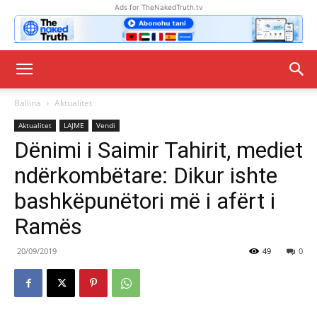
Ads for TheNakedTruth.tv
Ballina
Aktualitet
Aktualitet
LAJME
Vendi
Dënimi i Saimir Tahirit, mediet
ndërkombëtare: Dikur ishte
bashkëpunëtori më i afërt i
Ramës
20/09/2019
49
0