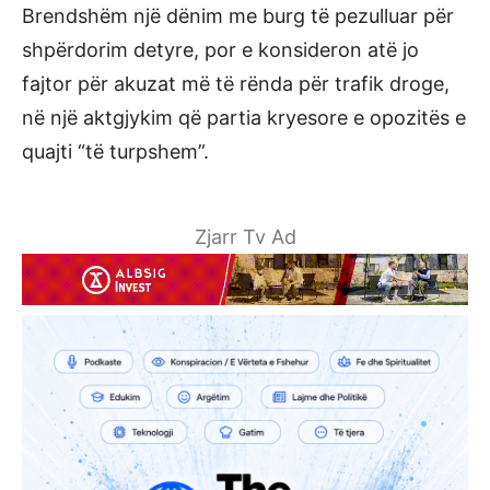
Brendshëm një dënim me burg të pezulluar për
shpërdorim detyre, por e konsideron atë jo
fajtor për akuzat më të rënda për trafik droge,
në një aktgjykim që partia kryesore e opozitës e
quajti “të turpshem”.
Zjarr Tv Ad