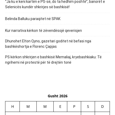
“Ja ku e keni kartën e PS-së, do ta hedhim poshtë”, banorët e
Selenicës kundër shkrirjes së bashkisë!
Belinda Balluku paraqitet në SPAK
Kur narrativa kërkon të zëvendësojë qeverisjen
Dhunohet Elton Qyno, gazetari goditet në befasi nga
bashkëshortja e Florenc Çapjas
PS kërkon shkrirjen e bashkisë Memaliaj, kryebashkiaku: Të
ngrihemi në protestë për të drejtën tonë
Gusht 2026
H
M
M
E
P
S
D