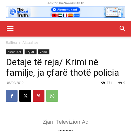
Ads for TheNakedTruth.tv
Ballina
Aktualitet
Aktualitet
LAJME
Vendi
Detaje të reja/ Krimi në
familje, ja çfarë thotë policia
06/02/2019
171
0
Zjarr Televizion Ad
ccccc