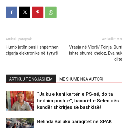
Artikulli paraprak
Artikulli tjetër
Humb jetën pasi i shpërthen
Vrasja në Vlorë/ Fqinja: Burri
cigarja elektronike në fytyrë
ishte shumë xheloz, Eva nuk
dilte
ARTIKUJ TË NGJASHËM
MË SHUMË NGA AUTORI
“Ja ku e keni kartën e PS-së, do ta
hedhim poshtë”, banorët e Selenicës
kundër shkrirjes së bashkisë!
Belinda Balluku paraqitet në SPAK