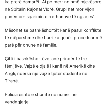
ka prerë damarët. Ai po merr ndihmë mjekësore
në Spitalin Rajonal Vlorë. Grupi hetimor vijon
punën për sqarimin e rrethanave të ngjarjes”.
Mësohet se bashkëshortët kanë pasur konflikte
të mëparshme dhe burri ka qenë i proceduar më
parë për dhunë në familje.
Çifti i bashkëshortëve janë prindër të tre
fëmijëve. Vajzë e djalë i kanë në Amerikë dhe
Angli, ndërsa një vajzë tjetër studente në
Tiranë.
Policia është e shumtë në numër në
vendngjarje.