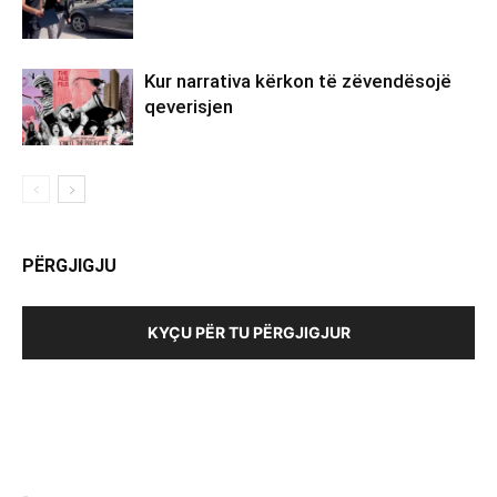
Kur narrativa kërkon të zëvendësojë
qeverisjen
PËRGJIGJU
KYÇU PËR TU PËRGJIGJUR