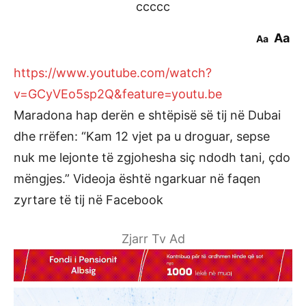
ccccc
Aa
Aa
https://www.youtube.com/watch?
v=GCyVEo5sp2Q&feature=youtu.be
Maradona hap derën e shtëpisë së tij në Dubai
dhe rrëfen: “Kam 12 vjet pa u droguar, sepse
nuk me lejonte të zgjohesha siç ndodh tani, çdo
mëngjes.” Videoja është ngarkuar në faqen
zyrtare të tij në Facebook
Zjarr Tv Ad