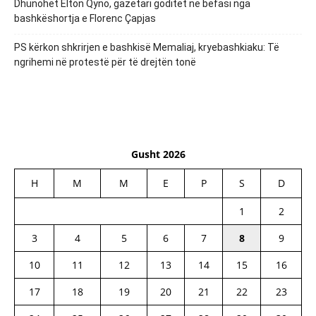
Dhunohet Elton Qyno, gazetari goditet në befasi nga
bashkëshortja e Florenc Çapjas
PS kërkon shkrirjen e bashkisë Memaliaj, kryebashkiaku: Të
ngrihemi në protestë për të drejtën tonë
Gusht 2026
H
M
M
E
P
S
D
1
2
3
4
5
6
7
8
9
10
11
12
13
14
15
16
17
18
19
20
21
22
23