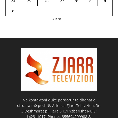
24
25
26
27
28
29
30
31
« Kor
Na kontaktoni duke përdorur të dhënat e
ofruara më poshtë. Adresa: Zjarr Televizion, Rr.
3 Dëshmorët pll. Jera 3 K.1 Yzberisht NUIS:
L42311017I Phone:+355694299988 &