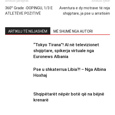
Artikulli paraprak
Artikulli tjetër
360° Grade -DOPINGU, 1/3 E
Aventura e dy motrave të reja
ATLETËVE POZITIVË
shqiptare, ja pse u arratisën
ARTIKUJ TË NGJASHËM
MË SHUMË NGA AUTORI
“Tokyo Tirana”! AI në televizionet
shqiptare, spikerja virtuale nga
Euronews Albania
Pse u shkaterrua Libia?! – Nga Albina
Hoxhaj
Shqipëtarët nëpër botë që na bëjnë
krenarë