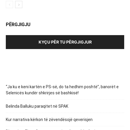
PËRGJIGJU
KYÇU PËR TU PËRGJIGJUR
“Ja ku e keni kartën e PS-së, do ta hedhim poshtë”, banorët e
Selenicës kundër shkrirjes së bashkisë!
Belinda Balluku paraqitet në SPAK
Kur narrativa kërkon të zëvendësojë qeverisjen