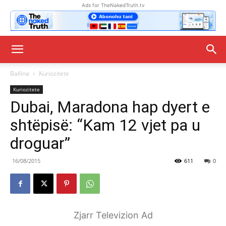
Ads for TheNakedTruth.tv
Ballina
Kuriozitete
Kuriozitete
Dubai, Maradona hap dyert e
shtëpisë: “Kam 12 vjet pa u
droguar”
16/08/2015
611
0
Zjarr Televizion Ad