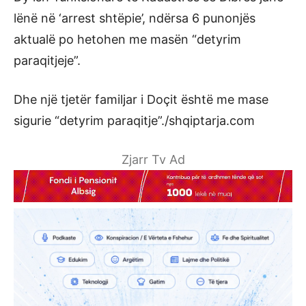
lënë në ‘arrest shtëpie’, ndërsa 6 punonjës
aktualë po hetohen me masën “detyrim
paraqitjeje”.
Dhe një tjetër familjar i Doçit është me mase
sigurie “detyrim paraqitje”./shqiptarja.com
Zjarr Tv Ad