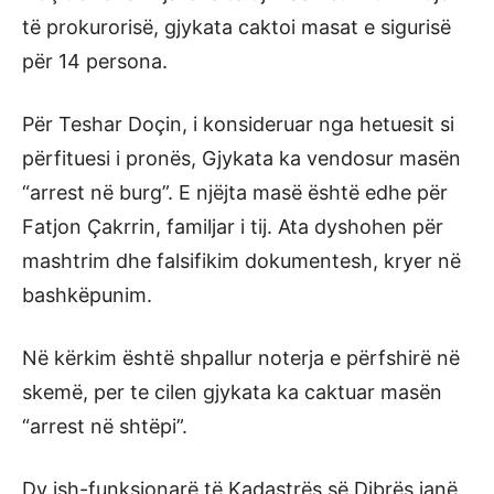
të prokurorisë, gjykata caktoi masat e sigurisë
për 14 persona.
Për Teshar Doçin, i konsideruar nga hetuesit si
përfituesi i pronës, Gjykata ka vendosur masën
“arrest në burg”. E njëjta masë është edhe për
Fatjon Çakrrin, familjar i tij. Ata dyshohen për
mashtrim dhe falsifikim dokumentesh, kryer në
bashkëpunim.
Në kërkim është shpallur noterja e përfshirë në
skemë, per te cilen gjykata ka caktuar masën
“arrest në shtëpi”.
Dy ish-funksionarë të Kadastrës së Dibrës janë