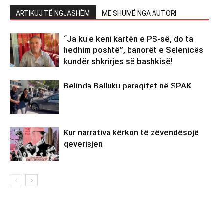
ARTIKUJ TË NGJASHËM
MË SHUMË NGA AUTORI
“Ja ku e keni kartën e PS-së, do ta
hedhim poshtë”, banorët e Selenicës
kundër shkrirjes së bashkisë!
Belinda Balluku paraqitet në SPAK
Kur narrativa kërkon të zëvendësojë
qeverisjen