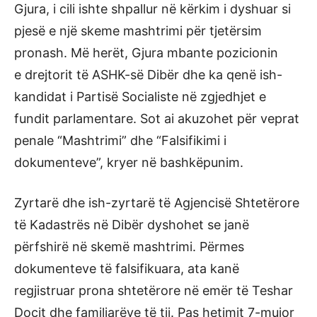
Gjura, i cili ishte shpallur në kërkim i dyshuar si
pjesë e një skeme mashtrimi për tjetërsim
pronash. Më herët, Gjura mbante pozicionin
e drejtorit të ASHK-së Dibër dhe ka qenë ish-
kandidat i Partisë Socialiste në zgjedhjet e
fundit parlamentare. Sot ai akuzohet për veprat
penale “Mashtrimi” dhe “Falsifikimi i
dokumenteve”, kryer në bashkëpunim.
Zyrtarë dhe ish-zyrtarë të Agjencisë Shtetërore
të Kadastrës në Dibër dyshohet se janë
përfshirë në skemë mashtrimi. Përmes
dokumenteve të falsifikuara, ata kanë
regjistruar prona shtetërore në emër të Teshar
Doçit dhe familjarëve të tij. Pas hetimit 7-mujor