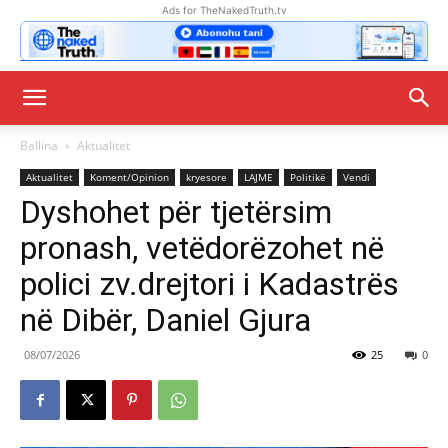
Ads for TheNakedTruth.tv
Ballina
Aktualitet
Aktualitet
Koment/Opinion
kryesore
LAJME
Politikë
Vendi
Dyshohet për tjetërsim
pronash, vetëdorëzohet në
polici zv.drejtori i Kadastrës
në Dibër, Daniel Gjura
08/07/2026
25
0