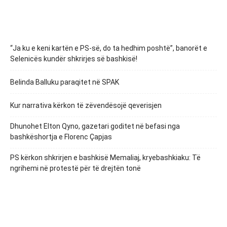
“Ja ku e keni kartën e PS-së, do ta hedhim poshtë”, banorët e
Selenicës kundër shkrirjes së bashkisë!
Belinda Balluku paraqitet në SPAK
Kur narrativa kërkon të zëvendësojë qeverisjen
Dhunohet Elton Qyno, gazetari goditet në befasi nga
bashkëshortja e Florenc Çapjas
PS kërkon shkrirjen e bashkisë Memaliaj, kryebashkiaku: Të
ngrihemi në protestë për të drejtën tonë