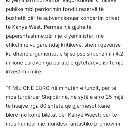
Kryeministri Edi Rama reagoi kundër kritikave
publike mbi përdorimin fondit rezervë të
buxhetit për të subvencionuar koncertin privat
të Kanye West. Përmes një gjuhe të
papërshtashme për një kryeministër, me
etiketime vulgare ndaj kritikëve, shefi i qeverisë
ka dhënë argumentet e tij se pse shpenzimi i 4.2
milionë eurove nga paratë e qytetarëve ishte një
investim i mirë.
“4 MILIONË EURO në minutën e fundit, për të
mos turpëruar Shqipërinë, në sytë e afro 25 mijë
të huajve nga 80 shtete që gjermësot kanë
blerë me kohë biletat për Kanye Weest; për të
mos humbur një mundësi fantastike promovimi