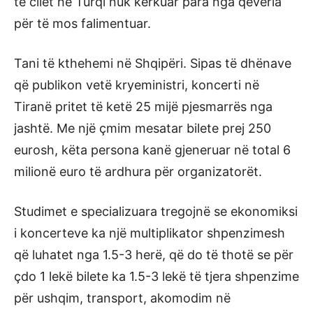
të cilët në Turqi nuk kërkuar para nga qeveria
për të mos falimentuar.
Tani të kthehemi në Shqipëri. Sipas të dhënave
që publikon vetë kryeministri, koncerti në
Tiranë pritet të ketë 25 mijë pjesmarrës nga
jashtë. Me një çmim mesatar bilete prej 250
eurosh, këta persona kanë gjeneruar në total 6
milionë euro të ardhura për organizatorët.
Studimet e specializuara tregojnë se ekonomiksi
i koncerteve ka një multiplikator shpenzimesh
që luhatet nga 1.5-3 herë, që do të thotë se për
çdo 1 lekë bilete ka 1.5-3 lekë të tjera shpenzime
për ushqim, transport, akomodim në