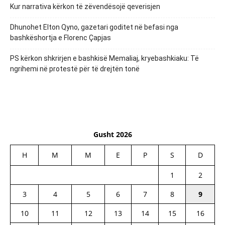
Kur narrativa kërkon të zëvendësojë qeverisjen
Dhunohet Elton Qyno, gazetari goditet në befasi nga
bashkëshortja e Florenc Çapjas
PS kërkon shkrirjen e bashkisë Memaliaj, kryebashkiaku: Të
ngrihemi në protestë për të drejtën tonë
Gusht 2026
H
M
M
E
P
S
D
1
2
3
4
5
6
7
8
9
10
11
12
13
14
15
16