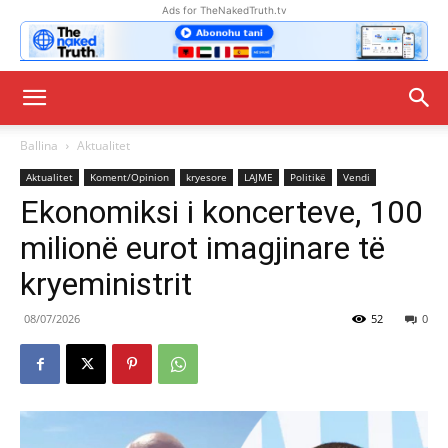
Ads for TheNakedTruth.tv
Ballina
Aktualitet
Aktualitet
Koment/Opinion
kryesore
LAJME
Politikë
Vendi
Ekonomiksi i koncerteve, 100
milionë eurot imagjinare të
kryeministrit
08/07/2026
52
0