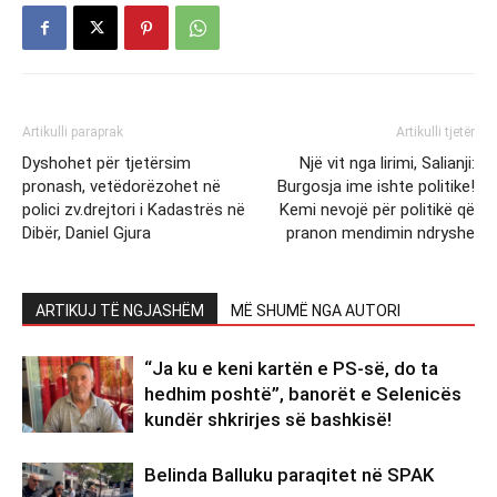
Artikulli paraprak
Artikulli tjetër
Dyshohet për tjetërsim
Një vit nga lirimi, Salianji:
pronash, vetëdorëzohet në
Burgosja ime ishte politike!
polici zv.drejtori i Kadastrës në
Kemi nevojë për politikë që
Dibër, Daniel Gjura
pranon mendimin ndryshe
ARTIKUJ TË NGJASHËM
MË SHUMË NGA AUTORI
“Ja ku e keni kartën e PS-së, do ta
hedhim poshtë”, banorët e Selenicës
kundër shkrirjes së bashkisë!
Belinda Balluku paraqitet në SPAK