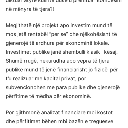
diktuar atyre kushte duke u premtuar kompesim
në mënyra të tjera?!
Megjithatë një projekt apo investim mund të
mos jetë rentabël “per se” dhe njëkohësisht të
gjenerojë të ardhura për ekonominë lokale.
Investimet publike janë shembulli klasik i kësaj.
Shumë rrugë, hekurudha apo vepra të tjera
publike mund të jenë financiarisht jo fizibël për
t’u realizuar me kapital privat, por
subvencionohen me para publike dhe gjenerojë
përfitime të mëdha për ekonominë.
Por gjithmonë analizat financiare mbi kostot
dhe përfitimet bëhen mbi bazën e treguesve