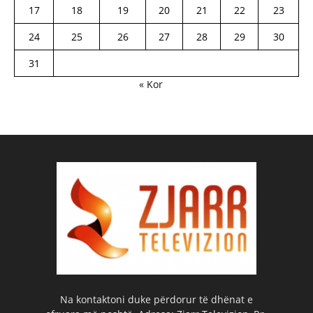
17
18
19
20
21
22
23
24
25
26
27
28
29
30
31
« Kor
Na kontaktoni duke përdorur të dhënat e