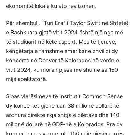
ekonomitë lokale ku ato realizohen.
Për shembull, “Turi Era” i Taylor Swift në Shtetet
e Bashkuara gjatë vitit 2024 është një nga më
të studiuarit në këtë aspekt. Mes të tjerave,
këngëtarja e famshme amerikane zhvilloi dy
koncerte në Denver të Kolorados në verën e
vitit 2024, ku morën pjesë më shumë se 150
mijë spektatorë.
Sipas vlerësimeve të Institutit Common Sense
dy koncertet gjeneruan 38 milionë dollarë të
ardhura direkte nga shitja e biletave dhe 140
milionë dollarë në GDP-në e Kolorados. Pra dy
koncerte masive me mbi 150 mijë pjesëmarrës