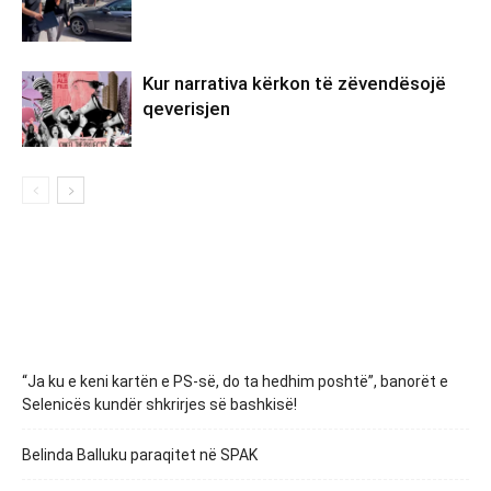
Kur narrativa kërkon të zëvendësojë
qeverisjen
“Ja ku e keni kartën e PS-së, do ta hedhim poshtë”, banorët e
Selenicës kundër shkrirjes së bashkisë!
Belinda Balluku paraqitet në SPAK