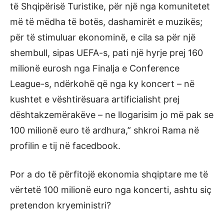
të Shqipërisë Turistike, për një nga komunitetet
më të mëdha të botës, dashamirët e muzikës;
për të stimuluar ekonominë, e cila sa për një
shembull, sipas UEFA-s, pati një hyrje prej 160
milionë eurosh nga Finalja e Conference
League-s, ndërkohë që nga ky koncert – në
kushtet e vështirësuara artificialisht prej
dështakzemërakëve – ne llogarisim jo më pak se
100 milionë euro të ardhura,” shkroi Rama në
profilin e tij në facedbook.
Por a do të përfitojë ekonomia shqiptare me të
vërtetë 100 milionë euro nga koncerti, ashtu siç
pretendon kryeministri?