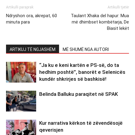
Artikulli paraprak
Artikulli tjetër
Ndryshon ora, akrepat, 60
Taulant Xhaka del hapur: Mua
minuta para
më dhimbset kombëtarja, De
Biasit lekët
ARTIKUJ TË NGJASHËM
MË SHUMË NGA AUTORI
“Ja ku e keni kartën e PS-së, do ta
hedhim poshtë”, banorët e Selenicës
kundër shkrirjes së bashkisë!
Belinda Balluku paraqitet në SPAK
Kur narrativa kërkon të zëvendësojë
qeverisjen