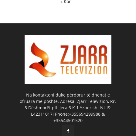
« Kor
Na kontaktoni duke përdorur të dhënat e
ofruara më poshtë. Adresa: Zjarr Televizion, Rr.
3 Dëshmorët pll. Jera 3 K.1 Yzberisht NUIS:
L42311017I Phone:+355694299988 &
+35544501520