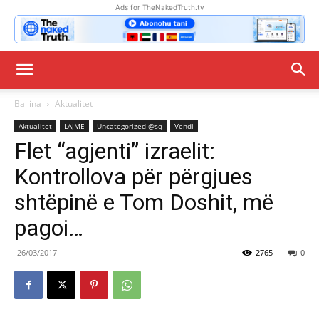
Ads for TheNakedTruth.tv
Ballina
Aktualitet
Aktualitet
LAJME
Uncategorized @sq
Vendi
Flet “agjenti” izraelit:
Kontrollova për përgjues
shtëpinë e Tom Doshit, më
pagoi…
26/03/2017
2765
0