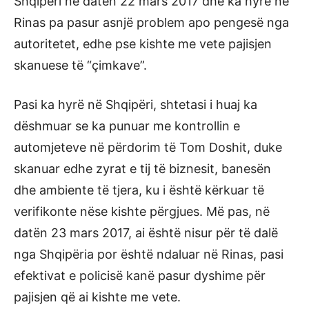
Shqipëri në datën 22 mars 2017 dhe ka hyrë në
Rinas pa pasur asnjë problem apo pengesë nga
autoritetet, edhe pse kishte me vete pajisjen
skanuese të “çimkave”.
Pasi ka hyrë në Shqipëri, shtetasi i huaj ka
dëshmuar se ka punuar me kontrollin e
automjeteve në përdorim të Tom Doshit, duke
skanuar edhe zyrat e tij të biznesit, banesën
dhe ambiente të tjera, ku i është kërkuar të
verifikonte nëse kishte përgjues. Më pas, në
datën 23 mars 2017, ai është nisur për të dalë
nga Shqipëria por është ndaluar në Rinas, pasi
efektivat e policisë kanë pasur dyshime për
pajisjen që ai kishte me vete.