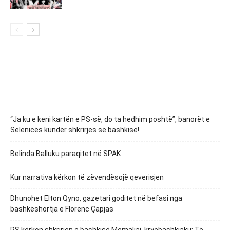
“Ja ku e keni kartën e PS-së, do ta hedhim poshtë”, banorët e
Selenicës kundër shkrirjes së bashkisë!
Belinda Balluku paraqitet në SPAK
Kur narrativa kërkon të zëvendësojë qeverisjen
Dhunohet Elton Qyno, gazetari goditet në befasi nga
bashkëshortja e Florenc Çapjas
PS kërkon shkrirjen e bashkisë Memaliaj, kryebashkiaku: Të