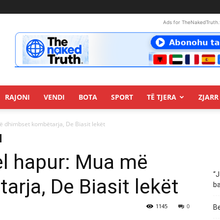
Ads for TheNakedTruth.
RAJONI
VENDI
BOTA
SPORT
TË TJERA
ZJARR 
 dhimbset kombëtarja, De Biasit lekët
el hapur: Mua më
“J
rja, De Biasit lekët
ba
1145
0
Be