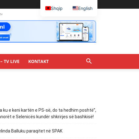
Shqip
English
tv
– TV LIVE
KONTAKT
a ku e keni kartën e PS-së, do ta hedhim poshtë”,
norët e Selenicës kundër shkrirjes së bashkisë!
linda Balluku paraqitet në SPAK