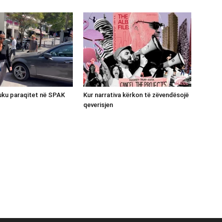
luku paraqitet në SPAK
Kur narrativa kërkon të zëvendësojë
qeverisjen