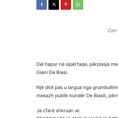
Zjar
Del hapur në sipërfaqe, përplasja m
Giani De Biasi.
Një ditë pas u largua nga grumbulli
mesazh publik kundër De Biasit, përm
Ja cfarë shkruan ai: