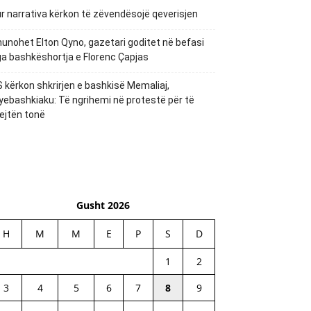
r narrativa kërkon të zëvendësojë qeverisjen
unohet Elton Qyno, gazetari goditet në befasi
a bashkëshortja e Florenc Çapjas
 kërkon shkrirjen e bashkisë Memaliaj,
yebashkiaku: Të ngrihemi në protestë për të
ejtën tonë
Gusht 2026
H
M
M
E
P
S
D
1
2
3
4
5
6
7
8
9