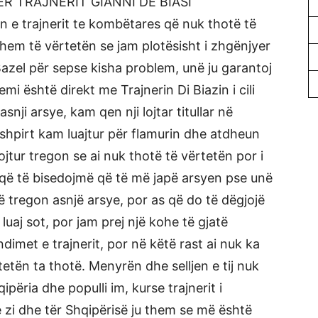
R TRAJNERIT GIANNI DE BIASI
 e trajnerit te kombëtares që nuk thotë të
hem të vërtetën se jam plotësisht i zhgënjyer
 Bazel për sepse kisha problem, unë ju garantoj
i është direkt me Trajnerin Di Biazin i cili
nji arsye, kam qen nji lojtar titullar në
hpirt kam luajtur për flamurin dhe atdheun
ojtur tregon se ai nuk thotë të vërtetën por i
 që të bisedojmë që të më japë arsyen pse unë
më tregon asnjë arsye, por as që do të dëgjojë
luaj sot, por jam prej një kohe të gjatë
dimet e trajnerit, por në këtë rast ai nuk ka
etën ta thotë. Menyrën dhe selljen e tij nuk
ëria dhe populli im, kurse trajnerit i
 zi dhe tër Shqipërisë ju them se më është