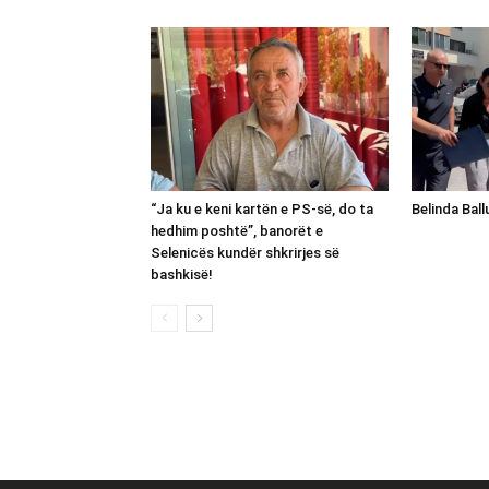
“Ja ku e keni kartën e PS-së, do ta
Belinda Bal
hedhim poshtë”, banorët e
Selenicës kundër shkrirjes së
bashkisë!