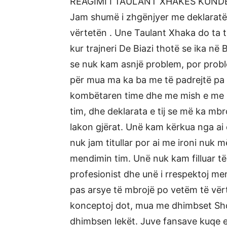
REAGIMI I TAULANT XHAKES KUNDE
Jam shumë i zhgënjyer me deklaratën
vërtetën . Une Taulant Xhaka do ta t
kur trajneri De Biazi thotë se ika në
se nuk kam asnjë problem, por problem
për mua ma ka ba me të padrejtë pa as
kombëtaren time dhe me mish e me s
tim, dhe deklarata e tij se më ka mbr
lakon gjërat. Unë kam kërkua nga ai
nuk jam titullar por ai me ironi nuk 
mendimin tim. Unë nuk kam filluar të 
profesionist dhe unë i rrespektoj men
pas arsye të mbrojë po vetëm të vërt
konceptoj dot, mua me dhimbset Shqip
dhimbsen lekët. Juve fansave kuqe e