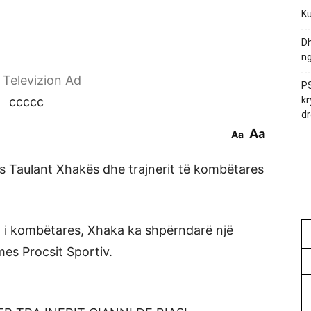
Ku
Dh
ng
r Televizion Ad
PS
ccccc
kr
dr
Aa
Aa
es Taulant Xhakës dhe trajnerit të kombëtares
mi i kombëtares, Xhaka ka shpërndarë një
es Procsit Sportiv.