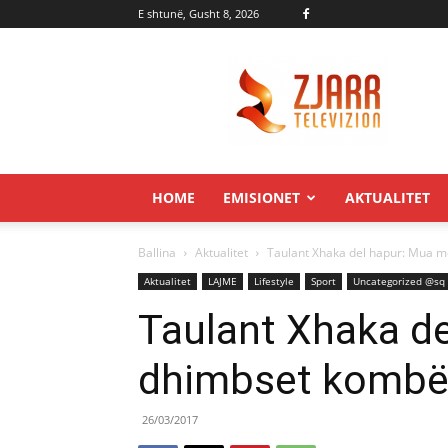
E shtunë, Gusht 8, 2026
Zjarr.tv
HOME
EMISIONET
AKTUALITET
Ballina
Aktualitet
Taulant Xhaka del hapur: Mua më
Aktualitet
LAJME
Lifestyle
Sport
Uncategorized @sq
Taulant Xhaka d
dhimbset kombëta
26/03/2017