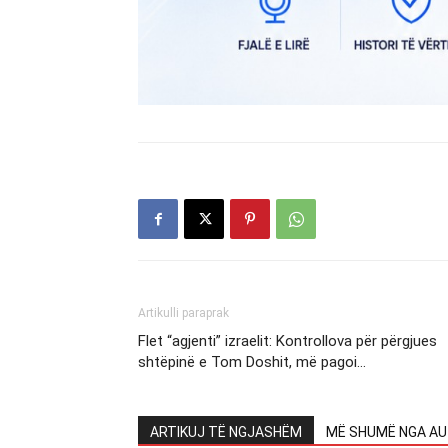
Artikulli paraprak
Flet “agjenti” izraelit: Kontrollova për përgjues
shtëpinë e Tom Doshit, më pagoi…
ARTIKUJ TË NGJASHËM
MË SHUMË NGA AU