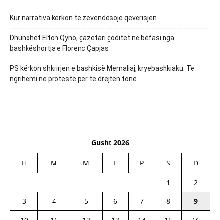
Kur narrativa kërkon të zëvendësojë qeverisjen
Dhunohet Elton Qyno, gazetari goditet në befasi nga
bashkëshortja e Florenc Çapjas
PS kërkon shkrirjen e bashkisë Memaliaj, kryebashkiaku: Të
ngrihemi në protestë për të drejtën tonë
Gusht 2026
H
M
M
E
P
S
D
1
2
3
4
5
6
7
8
9
10
11
12
13
14
15
16