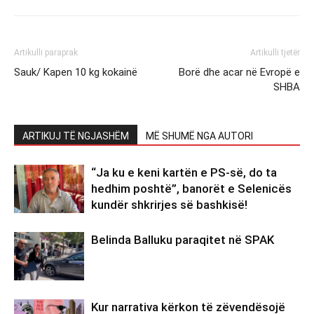
Artikulli paraprak
Artikulli tjetër
Sauk/ Kapen 10 kg kokainë
Borë dhe acar në Evropë e
SHBA
ARTIKUJ TË NGJASHËM
MË SHUMË NGA AUTORI
“Ja ku e keni kartën e PS-së, do ta
hedhim poshtë”, banorët e Selenicës
kundër shkrirjes së bashkisë!
Belinda Balluku paraqitet në SPAK
Kur narrativa kërkon të zëvendësojë