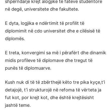
shpërndarje krejt alogjike të fateve studentore
në degë, universitete dhe fakultete.
E dyta, logjika e ndërtimit të profilit të
diplomimit në cdo universitet dhe e cilësisë të
diplomës.
E treta, konvergimi sa më i përafërt dhe dinamik
midis profileve të diplomave dhe tregut të
punës të diplomuarve.
Kush nuk di të të zbërthejë këto tre pika kyçe,t’i
detajojë, t’i strukturojë në refoma të vërteta ja
fut kot, por krejt kot, dhe është krejtësisht
jashtë teme.