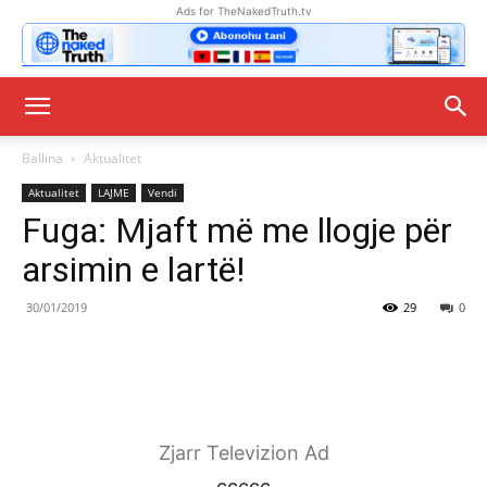
Ads for TheNakedTruth.tv
Ballina
Aktualitet
Aktualitet
LAJME
Vendi
Fuga: Mjaft më me llogje për
arsimin e lartë!
30/01/2019
29
0
Zjarr Televizion Ad
ccccc