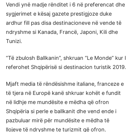
Vendi ynë madje rënditet i 6 në preferencat dhe
sygjerimet e kësaj gazete prestigjoze duke
ardhur fill pas disa destinacioneve në vende të
ndryshme si Kanada, Francë, Japoni, Kili dhe
Tunizi.
“Të zbulosh Ballkanin”, shkruan “Le Monde” kur I
referohet Shqipërisë si destinacion turistik 2019.
Mjaft media të rëndësishme italiane, franceze e
të tjera në Europë kanë shkruar kohët e fundit
në lidhje me mundësite e mëdha që ofron
Shqipëria si perle e ballkanit dhe vend ende i
pazbuluar mirë për mundësite e mëdha të
llojeve të ndryshme te turizmit që ofron.