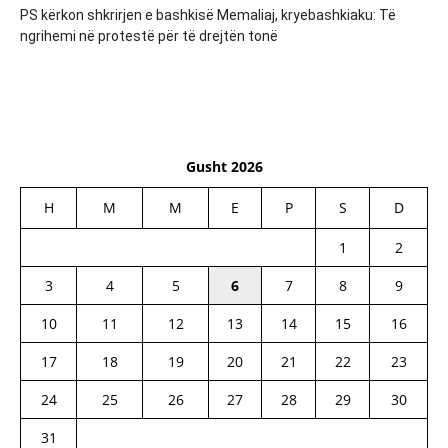
PS kërkon shkrirjen e bashkisë Memaliaj, kryebashkiaku: Të
ngrihemi në protestë për të drejtën tonë
Gusht 2026
H
M
M
E
P
S
D
1
2
3
4
5
6
7
8
9
10
11
12
13
14
15
16
17
18
19
20
21
22
23
24
25
26
27
28
29
30
31