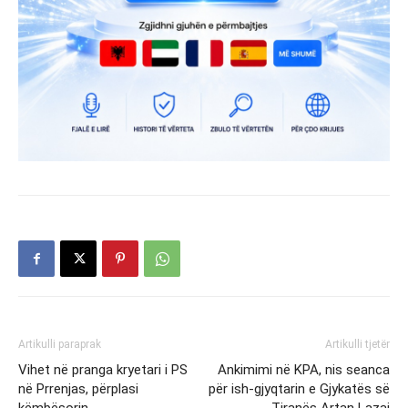
Artikulli paraprak
Artikulli tjetër
Vihet në pranga kryetari i PS
Ankimimi në KPA, nis seanca
në Prrenjas, përplasi
për ish-gjyqtarin e Gjykatës së
këmbësorin
Tiranës Artan Lazaj