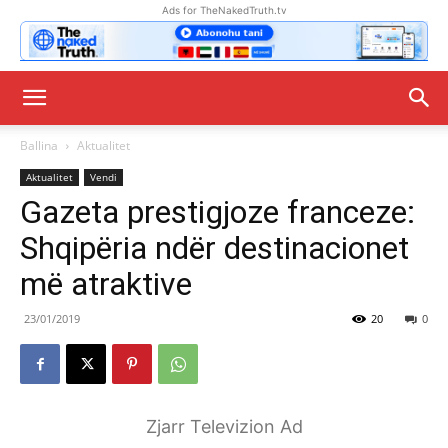
Ads for TheNakedTruth.tv
Ballina
Aktualitet
Aktualitet
Vendi
Gazeta prestigjoze franceze:
Shqipëria ndër destinacionet
më atraktive
23/01/2019
20
0
Zjarr Televizion Ad