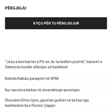
PËRGJIGJU
KYÇU PËR TU PËRGJIGJUR
“Ja ku e keni kartën e PS-së, do ta hedhim poshtë”, banorët e
Selenicës kundër shkrirjes së bashkisë!
Belinda Balluku paraqitet në SPAK
Kur narrativa kërkon të zëvendësojë qeverisjen
Dhunohet Elton Qyno, gazetari goditet në befasi nga
bashkëshortja e Florenc Çapjas