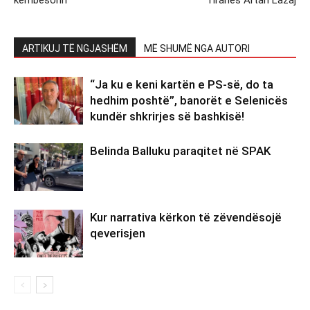
ARTIKUJ TË NGJASHËM
MË SHUMË NGA AUTORI
“Ja ku e keni kartën e PS-së, do ta
hedhim poshtë”, banorët e Selenicës
kundër shkrirjes së bashkisë!
Belinda Balluku paraqitet në SPAK
Kur narrativa kërkon të zëvendësojë
qeverisjen