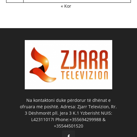
« Kor
Na kontaktoni duke përdorur të dhënat e
ofruara më poshtë. Adresa: Zjarr Televizion, Rr.
3 Dëshmorët pll. Jera 3 K.1 Yzberisht NUIS:
L42311017I Phone:+355694299988 &
+35544501520