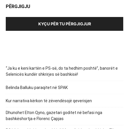
PËRGJIGJU
KYÇU PËR TU PËRGJIGJUR
“Ja ku e keni kartën e PS-së, do ta hedhim poshtë”, banorët e
Selenicës kundër shkrirjes së bashkisë!
Belinda Balluku paraqitet në SPAK
Kur narrativa kërkon të zëvendësojë qeverisjen
Dhunohet Elton Qyno, gazetari goditet në befasi nga
bashkëshortja e Florenc Çapjas