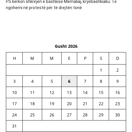
PS kërkon shkrirjen e bashkisë Memaliaj, kryebashkiaku: Të
ngrihemi në protestë për të drejtën tonë
Gusht 2026
H
M
M
E
P
S
D
1
2
3
4
5
6
7
8
9
10
11
12
13
14
15
16
17
18
19
20
21
22
23
24
25
26
27
28
29
30
31