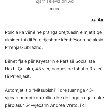
Zjarr Televizion Ad
ccccc
Aa
Aa
Policia ka vënë në pranga drejtuesin e mjetit që
aksidentoi ditën e djeshme këmbësorin në aksin
Prrenjas-Librazhd.
Bëhet fjalë për Kryetarin e Partisë Socialiste
Haxhi Çollaku, 43 vjeç banues në fshatin Rrajcë
të Prrenjasit.
Automjeti tip “Mitsubishi” i drejtuar nga 43-
vjeçari humbi kontrollin dhe doli nga rruga, duke
përplasur 54-vjeçarin Andrea Vreto, i cili