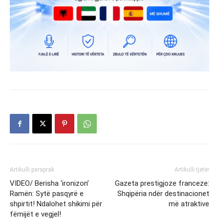
Artikulli paraprak
Artikulli tjetër
VIDEO/ Berisha ‘ironizon’
Gazeta prestigjoze franceze:
Ramën: Sytë pasqyrë e
Shqipëria ndër destinacionet
shpirtit! Ndalohet shikimi për
më atraktive
fëmijët e vegjel!