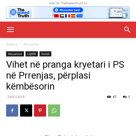
Ads for TheNakedTruth.tv
Ballina
Aktualitet
Aktualitet
LAJME
Vendi
Vihet në pranga kryetari i PS
në Prrenjas, përplasi
këmbësorin
23/01/2019
47
0