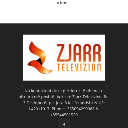
« Kor
Na kontaktoni duke përdorur të dhënat e
ofruara më poshtë. Adresa: Zjarr Televizion, Rr.
3 Dëshmorët pll. Jera 3 K.1 Yzberisht NUIS:
L42311017I Phone:+355694299988 &
+35544501520