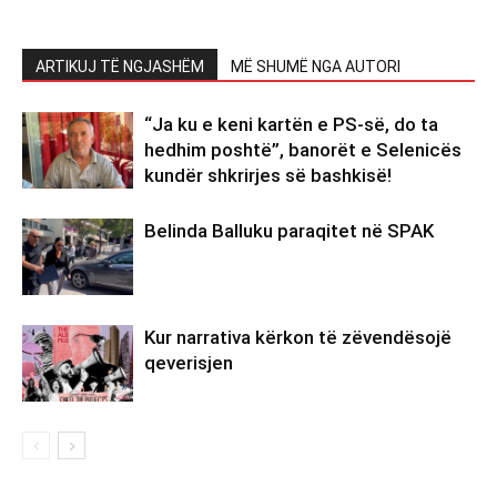
ARTIKUJ TË NGJASHËM
MË SHUMË NGA AUTORI
“Ja ku e keni kartën e PS-së, do ta
hedhim poshtë”, banorët e Selenicës
kundër shkrirjes së bashkisë!
Belinda Balluku paraqitet në SPAK
Kur narrativa kërkon të zëvendësojë
qeverisjen