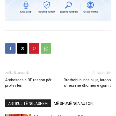
Artikulli paraprak
Artikulli tjetër
Ambasada e BE reagon për
Rrethohuni nga bluja, largon
protestën
stresin në dhomën e gjumit
ARTIKUJ TË NGJASHËM
MË SHUMË NGA AUTORI