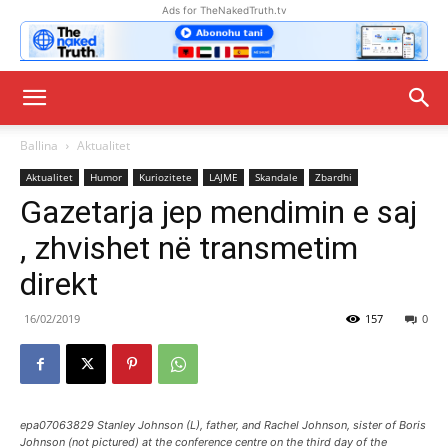
Ads for TheNakedTruth.tv
Ballina
Aktualitet
Aktualitet
Humor
Kuriozitete
LAJME
Skandale
Zbardhi
Gazetarja jep mendimin e saj
, zhvishet në transmetim
direkt
16/02/2019
157
0
epa07063829 Stanley Johnson (L), father, and Rachel Johnson, sister of Boris
Johnson (not pictured) at the conference centre on the third day of the