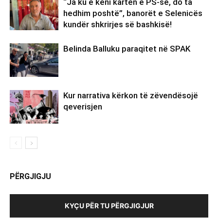
“Ja ku e keni kartën e PS-së, do ta
hedhim poshtë”, banorët e Selenicës
kundër shkrirjes së bashkisë!
Belinda Balluku paraqitet në SPAK
Kur narrativa kërkon të zëvendësojë
qeverisjen
PËRGJIGJU
KYÇU PËR TU PËRGJIGJUR