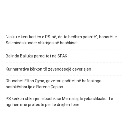
“Ja ku e keni kartën e PS-së, do ta hedhim poshtë”, banorët e
Selenicës kundër shkrirjes së bashkisë!
Belinda Balluku paraqitet në SPAK
Kur narrativa kërkon të zëvendësojë qeverisjen
Dhunohet Elton Qyno, gazetari goditet në befasi nga
bashkëshortja e Florenc Çapjas
PS kërkon shkrirjen e bashkisë Memaliaj, kryebashkiaku: Të
ngrihemi në protestë për të drejtën tonë