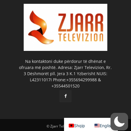
Na kontaktoni duke përdorur të dhënat e
ofruara më poshtë. Adresa: Zjarr Televizion, Rr.
3 Dëshmorët pll. Jera 3 K.1 Yzberisht NUIS:
L42311017I Phone:+355694299988 &
+35544501520
Shqip
English
© Zjarr Televizion 2026