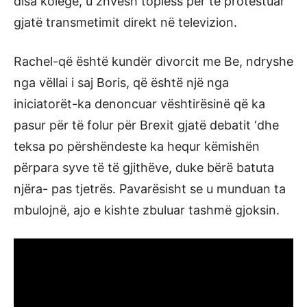
disa kolegë, u zhvesh topless për të protestuar
gjatë transmetimit direkt në televizion.
Rachel-që është kundër divorcit me Be, ndryshe
nga vëllai i saj Boris, që është një nga
iniciatorët-ka denoncuar vështirësinë që ka
pasur për të folur për Brexit gjatë debatit ‘dhe
teksa po përshëndeste ka hequr këmishën
përpara syve të të gjithëve, duke bërë batuta
njëra- pas tjetrës. Pavarësisht se u munduan ta
mbulojnë, ajo e kishte zbuluar tashmë gjoksin.