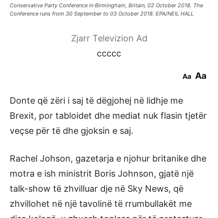
Conservative Party Conference in Birmingham, Britain, 02 October 2018. The
Conference runs from 30 September to 03 October 2018. EPA/NEIL HALL
Zjarr Televizion Ad
ccccc
Aa
Aa
Donte që zëri i saj të dëgjohej në lidhje me
Brexit, por tabloidet dhe mediat nuk flasin tjetër
veçse për të dhe gjoksin e saj.
Rachel Johson, gazetarja e njohur britanike dhe
motra e ish ministrit Boris Johnson, gjatë një
talk-show të zhvilluar dje në Sky News, që
zhvillohet në një tavolinë të rrumbullakët me