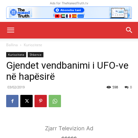
Ads for TheNakedTruth.tv
Ballina
Kuriozitete
Kuriozitete
Shkence
Gjendet vendbanimi i UFO-ve
në hapësirë
03/02/2019
598
0
Zjarr Televizion Ad
ccccc