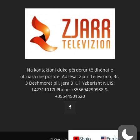
Na kontaktoni duke përdorur të dhënat e
ofruara më poshtë. Adresa: Zjarr Televizion, Rr.
3 Dëshmorët pll. Jera 3 K.1 Yzberisht NUIS:
L42311017I Phone:+355694299988 &
+35544501520
Shqip
English
© Zjarr Televizion 2026