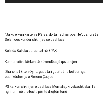
“Ja ku e keni kartën e PS-së, do ta hedhim poshtë”, banorët e
Selenicës kundër shkrirjes së bashkisë!
Belinda Balluku paraqitet në SPAK
Kur narrativa kërkon të zëvendësojë qeverisjen
Dhunohet Elton Qyno, gazetari goditet në befasi nga
bashkëshortja e Florenc Çapjas
PS kërkon shkrirjen e bashkisë Memaliaj, kryebashkiaku: Të
ngrihemi në protestë për të drejtën tonë