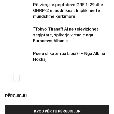
Përzierja e peptideve GRF 1-29 dhe
GHRP-2 e modifikuar: Implikime të
mundshme kërkimore
“Tokyo Tirana”! AI në televizionet
shqiptare, spikerja virtuale nga
Euronews Albania
Pse u shkaterrua Libia?! – Nga Albina
Hoxhaj
PËRGJIGJU
KYÇU PËR TU PËRGJIGJUR