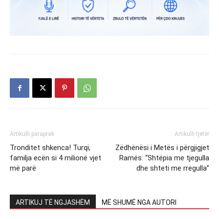
Artikulli paraprak
Artikulli tjetër
Tronditet shkenca! Turqi,
Zëdhënësi i Metës i përgjigjet
familja ecën si 4 milionë vjet
Ramës: “Shtëpia me tjegulla
më parë
dhe shteti me rregulla”
ARTIKUJ TË NGJASHËM
MË SHUMË NGA AUTORI