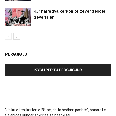
Kur narrativa kërkon të zëvendësojë
qeverisjen
PËRGJIGJU
KYÇU PËR TU PËRGJIGJUR
“Ja ku e keni kartën e PS-së, do ta hedhim poshtë”, banorët e
Selenicës kundër shkrirjes së bashkisë!