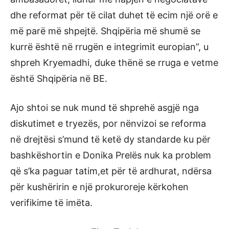
dhe reformat për të cilat duhet të ecim një orë e
më parë më shpejtë. Shqipëria më shumë se
kurrë është në rrugën e integrimit europian”, u
shpreh Kryemadhi, duke thënë se rruga e vetme
është Shqipëria në BE.
Ajo shtoi se nuk mund të shprehë asgjë nga
diskutimet e tryezës, por nënvizoi se reforma
në drejtësi s’mund të ketë dy standarde ku për
bashkëshortin e Donika Prelës nuk ka problem
që s’ka paguar tatim,et për të ardhurat, ndërsa
për kushëririn e një prokuroreje kërkohen
verifikime të imëta.