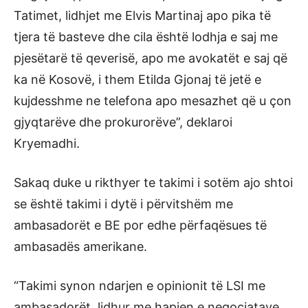
Tatimet, lidhjet me Elvis Martinaj apo pika të
tjera të basteve dhe cila është lodhja e saj me
pjesëtarë të qeverisë, apo me avokatët e saj që
ka në Kosovë, i them Etilda Gjonaj të jetë e
kujdesshme ne telefona apo mesazhet që u çon
gjyqtarëve dhe prokurorëve”, deklaroi
Kryemadhi.
Sakaq duke u rikthyer te takimi i sotëm ajo shtoi
se është takimi i dytë i përvitshëm me
ambasadorët e BE por edhe përfaqësues të
ambasadës amerikane.
“Takimi synon ndarjen e opinionit të LSI me
ambasadorët, lidhur me hapjen e negociatave