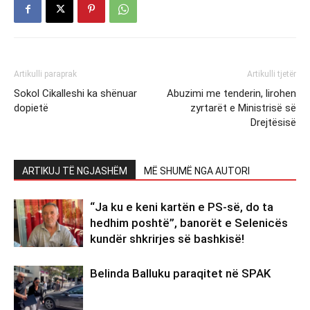
Artikulli paraprak
Artikulli tjetër
Sokol Cikalleshi ka shënuar
Abuzimi me tenderin, lirohen
dopietë
zyrtarët e Ministrisë së
Drejtësisë
ARTIKUJ TË NGJASHËM
MË SHUMË NGA AUTORI
“Ja ku e keni kartën e PS-së, do ta
hedhim poshtë”, banorët e Selenicës
kundër shkrirjes së bashkisë!
Belinda Balluku paraqitet në SPAK