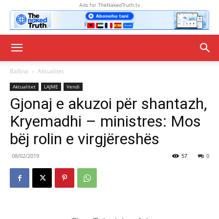
Ads for TheNakedTruth.tv
Ballina
Aktualitet
Aktualitet
LAJME
Vendi
Gjonaj e akuzoi për shantazh,
Kryemadhi – ministres: Mos
bëj rolin e virgjëreshës
08/02/2019
57
0