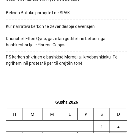
Belinda Balluku paraqitet në SPAK
Kur narrativa kërkon të zëvendësojë qeverisjen
Dhunohet Elton Qyno, gazetari goditet në befasi nga
bashkëshortja e Florenc Çapjas
PS kërkon shkrirjen e bashkisë Memaliaj, kryebashkiaku: Të
ngrihemi në protestë për të drejtën tonë
Gusht 2026
H
M
M
E
P
S
D
1
2