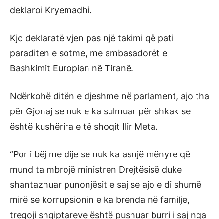
deklaroi Kryemadhi.
Kjo deklaratë vjen pas një takimi që pati
paraditen e sotme, me ambasadorët e
Bashkimit Europian në Tiranë.
Ndërkohë ditën e djeshme në parlament, ajo tha
për Gjonaj se nuk e ka sulmuar për shkak se
është kushërira e të shoqit Ilir Meta.
“Por i bëj me dije se nuk ka asnjë mënyre që
mund ta mbrojë ministren Drejtësisë duke
shantazhuar punonjësit e saj se ajo e di shumë
mirë se korrupsionin e ka brenda në familje,
tregoji shqiptareve është pushuar burri i saj nga