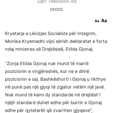
Zjarr Televizion Ad
ccccc
Aa
Aa
Kryetarja e Lëvizjes Socialiste për Integrim,
Monika Kryemadhi vijoi sërish deklaratat e forta
ndaj ministres së Drejtësisë, Etilda Gjonaj.
“Zonja Etilda Gjonaj nuk mund të marrë
pozicionin e virgjëreshës, kur ne e dimë
pozicionin e saj. Bashkëshorti i Gjonaj u rikthye
në punë pas një gjyqi të zgjatur vetëm një javë.
Nuk mund të kemi dy standarde në drejtësi! I
njëjti standard duhet edhe për burrin e Gjonaj
edhe për qytetarët që zvarriten gjyqeve”,