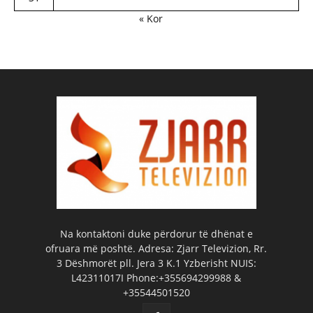
« Kor
Na kontaktoni duke përdorur të dhënat e
ofruara më poshtë. Adresa: Zjarr Televizion, Rr.
3 Dëshmorët pll. Jera 3 K.1 Yzberisht NUIS:
L42311017I Phone:+355694299988 &
+35544501520