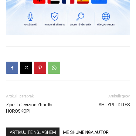
Artikulli paraprak
Artikulli tjetër
Zjarr Televizion:Zbardhi -
SHTYPI I DITES
HOROSKOPI
ARTIKUJ TË NGJASHËM
MË SHUMË NGA AUTORI