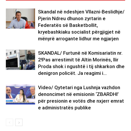
Skandal në ndeshjen Vllazni-Beslidhje/
Pjerin Ndreu dhunon zyrtarin e
Federatës së Basketbollit,
kryebashkiaku socialist përgjigjet në
mënyrë arrogante lidhur me ngjarjen
SKANDAL/ Furtunë në Komisariatin nr.
2!Pas arrestimit të Altin Morinës, Ilir
Proda shok i ngushtë i tij shkarkon dhe
denigron policët. Ja reagimi i...
Video/ Qytetari nga Lushnja vazhdon
denoncimet në emisionin ‘ZBARDHI’
për presionin e votës dhe nxjerr emrat
e administratës publike