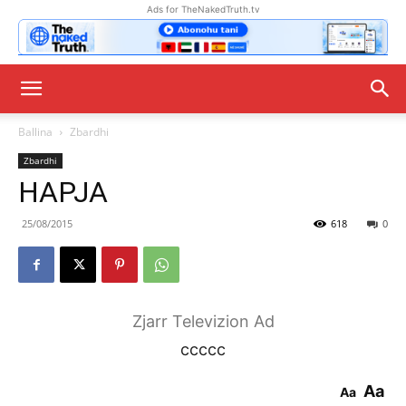
Ads for TheNakedTruth.tv
Ballina
Zbardhi
Zbardhi
HAPJA
25/08/2015
618
0
Zjarr Televizion Ad
ccccc
Aa
Aa