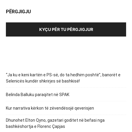
PËRGJIGJU
KYÇU PËR TU PËRGJIGJUR
“Ja ku e keni kartën e PS-së, do ta hedhim poshtë”, banorët e
Selenicës kundër shkrirjes së bashkisë!
Belinda Balluku paraqitet në SPAK
Kur narrativa kërkon të zëvendësojë qeverisjen
Dhunohet Elton Qyno, gazetari goditet në befasi nga
bashkëshortja e Florenc Çapjas