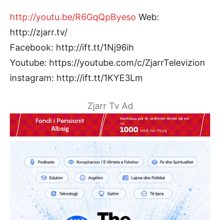
http://youtu.be/R6GqQpByeso
Web:
http://zjarr.tv/
Facebook: http://ift.tt/1Nj96ih
Youtube: https://youtube.com/c/ZjarrTelevizion
instagram: http://ift.tt/1KYE3Lm
Zjarr Tv Ad