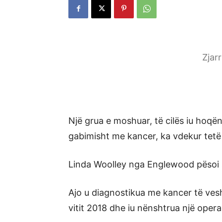
Zjar
Një grua e moshuar, të cilës iu hoqë
gabimisht me kancer, ka vdekur tet
Linda Woolley nga Englewood pësoi at
Ajo u diagnostikua me kancer të ves
vitit 2018 dhe iu nënshtrua një opera