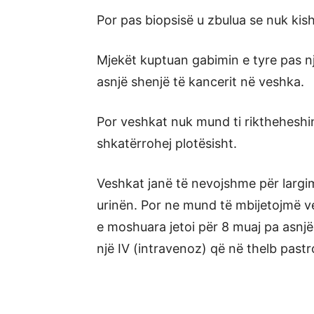
Por pas biopsisë u zbulua se nuk kis
Mjekët kuptuan gabimin e tyre pas nj
asnjë shenjë të kancerit në veshka.
Por veshkat nuk mund ti riktheheshin 
shkatërrohej plotësisht.
Veshkat janë të nevojshme për largim
urinën. Por ne mund të mbijetojmë v
e moshuara jetoi për 8 muaj pa asnjë
një IV (intravenoz) që në thelb pastr