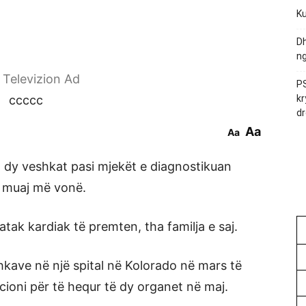
Ku
Dh
ng
r Televizion Ad
PS
ccccc
kr
dr
Aa
Aa
n dy veshkat pasi mjekët e diagnostikuan
ë muaj më vonë.
ak kardiak të premten, tha familja e saj.
hkave në një spital në Kolorado në mars të
cioni për të hequr të dy organet në maj.