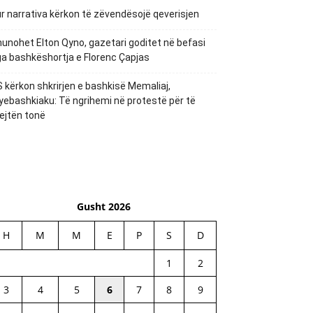
r narrativa kërkon të zëvendësojë qeverisjen
unohet Elton Qyno, gazetari goditet në befasi
a bashkëshortja e Florenc Çapjas
 kërkon shkrirjen e bashkisë Memaliaj,
yebashkiaku: Të ngrihemi në protestë për të
ejtën tonë
Gusht 2026
H
M
M
E
P
S
D
1
2
3
4
5
6
7
8
9