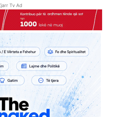
jarr Tv Ad