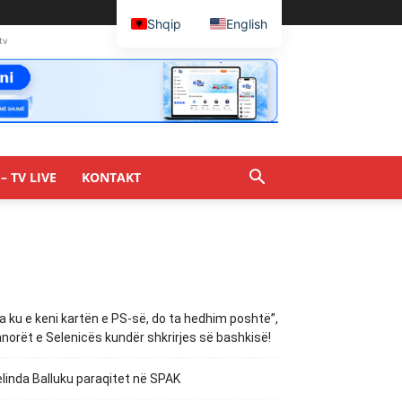
Shqip
English
tv
– TV LIVE
KONTAKT
a ku e keni kartën e PS-së, do ta hedhim poshtë”,
norët e Selenicës kundër shkrirjes së bashkisë!
linda Balluku paraqitet në SPAK