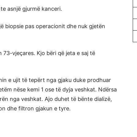
hte asnjë gjurmë kanceri.
ë biopsie pas operacionit dhe nuk gjetën
73-vjeçares. Kjo bëri që jeta e saj të
in e ujit të tepërt nga gjaku duke prodhuar
etëm nëse kemi 1 ose të dyja veshkat. Ndërsa
rën nga veshkat. Ajo duhet të bënte dializë,
on dhe filtron gjakun e tyre.