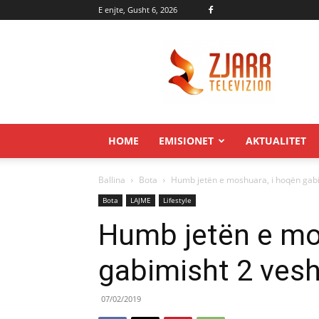
E enjte, Gusht 6, 2026
Zjarr.tv
HOME
EMISIONET
AKTUALITET
Ballina
Bota
Humb jetën e moshuara, i hoqën gabi
Bota
LAJME
Lifestyle
Humb jetën e mo
gabimisht 2 ves
07/02/2019