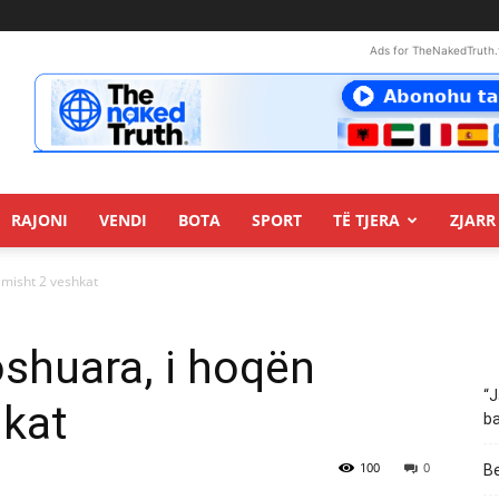
Ads for TheNakedTruth.
RAJONI
VENDI
BOTA
SPORT
TË TJERA
ZJARR 
misht 2 veshkat
shuara, i hoqën
“J
hkat
ba
100
0
Be