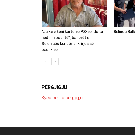
“Ja ku e keni kartën e PS-së, do ta
Belinda Bal
hedhim poshtë”, banorët e
Selenicës kundër shkrirjes së
bashkisë!
PËRGJIGJU
Kyçu për tu përgjigjur