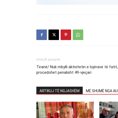
Artikulli paraprak
Tiranë/ Nuk mbylli aktivitetin e lojërave të fatit,
procedohet penalisht 49-vjeçari
ARTIKUJ TË NGJASHËM
MË SHUMË NGA AU