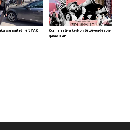
luku paraqitet në SPAK
Kur narrativa kërkon të zëvendësojë
qeverisjen