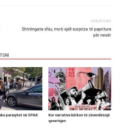
Artikulli tjetër
l
Shtrëngata shiu, moti sjell surpriza të papritura
për nesër
TORI
luku paraqitet në SPAK
Kur narrativa kërkon të zëvendësojë
qeverisjen