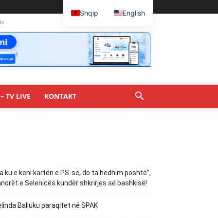
Shqip
English
tv
– TV LIVE
KONTAKT
a ku e keni kartën e PS-së, do ta hedhim poshtë”,
norët e Selenicës kundër shkrirjes së bashkisë!
linda Balluku paraqitet në SPAK