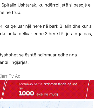
 Spitalin Ushtarak, ku ndërroi jetë si pasojë e
he në trup.
 ka qëlluar një herë në bark Bilalin dhe kur si
rkulur ka qëlluar edhe 3 herë të tjera nga pas,
 dyshohet se është ndihmuar edhe nga
ndi i ngjarjes.
jarr Tv Ad