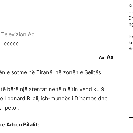
Ku
Dh
ng
r Televizion Ad
PS
ccccc
kr
dr
Aa
Aa
ën e sotme në Tiranë, në zonën e Selitës.
htë bërë një atentat në të njëjtin vend ku 9
në Leonard Bilali, ish-mundës i Dinamos dhe
shpëtoi.
 e Arben Bilalit: