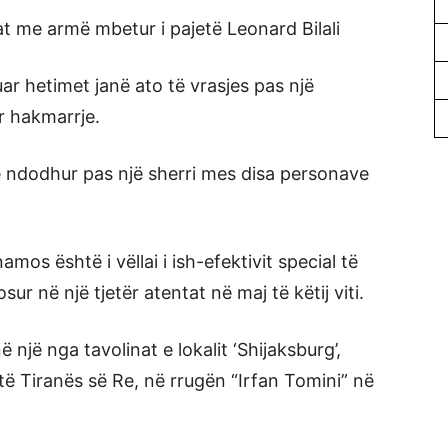
at me armë mbetur i pajetë Leonard Bilali
ar hetimet janë ato të vrasjes pas një
r hakmarrje.
e ndodhur pas një sherri mes disa personave
os është i vëllai i ish-efektivit special të
gosur në një tjetër atentat në maj të këtij viti.
ë një nga tavolinat e lokalit ‘Shijaksburg’,
 të Tiranës së Re, në rrugën “Irfan Tomini” në