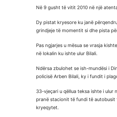
Në 9 gusht të vitit 2010 në një atent
Dy pistat kryesore ku janë përqendru
grindjeje të momentit si dhe pista pë
Pas ngjarjes u mësua se vrasja kisht
në lokalin ku ishte ulur Bilali.
Ndërsa zbulohet se ish-mundësi i Dinam
policisë Arben Bilali, ky i fundit i pla
33-vjeçari u qëllua teksa ishte i ulur n
pranë stacionit të fundi të autobusit
kryeqytet.