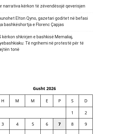
r narrativa kërkon të zëvendësojë qeverisjen
unohet Elton Qyno, gazetari goditet në befasi
a bashkëshortja e Florenc Çapjas
 kërkon shkrirjen e bashkisë Memaliaj,
yebashkiaku: Të ngrihemi në protestë për të
ejtën tonë
Gusht 2026
H
M
M
E
P
S
D
1
2
3
4
5
6
7
8
9