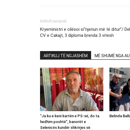
Artikulli paraprak
Kryeministri e cilësoi si“njeriun më të ditur”/ De
CV e Cakajt, 3 diploma brenda 3 vitesh
ARTIKUJ TË NGJASHËM
MË SHUMË NGA AU
“Ja ku e keni kartën e PS-së, do ta
Belinda Bal
hedhim poshtë”, banorët e
Selenicës kundër shkrirjes së