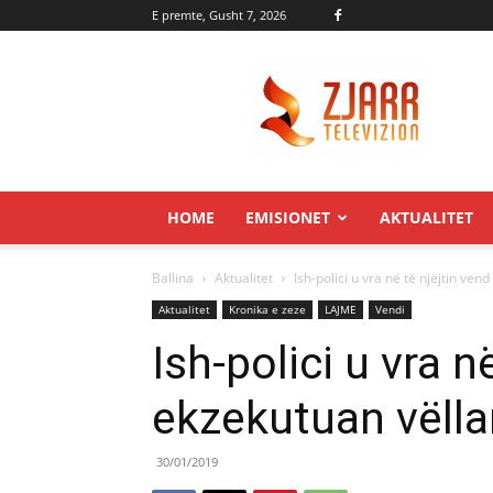
E premte, Gusht 7, 2026
Zjarr.tv
HOME
EMISIONET
AKTUALITET
Ballina
Aktualitet
Ish-polici u vra në të njëjtin vend
Aktualitet
Kronika e zeze
LAJME
Vendi
Ish-polici u vra n
ekzekutuan vëll
30/01/2019