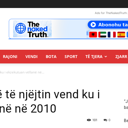
Ads for TheNakedTruth.
RAJONI
VENDI
BOTA
SPORT
TË TJERA
ZJARR 
 ku i ekzekutuan vëllanë në...
ë të njëjtin vend ku i
“J
anë në 2010
ba
101
0
Be