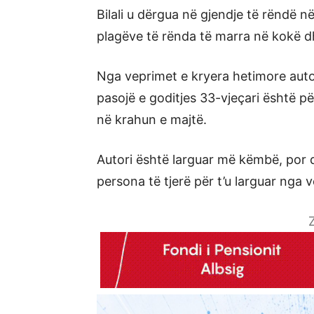
Bilali u dërgua në gjendje të rëndë në
plagëve të rënda të marra në kokë d
Nga veprimet e kryera hetimore autori
pasojë e goditjes 33-vjeçari është pë
në krahun e majtë.
Autori është larguar më këmbë, por
persona të tjerë për t’u larguar nga ve
Z