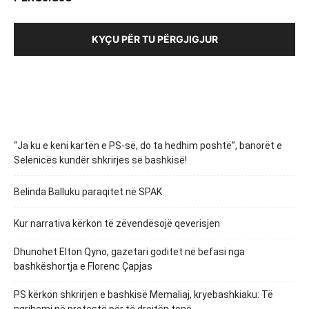
KYÇU PËR TU PËRGJIGJUR
“Ja ku e keni kartën e PS-së, do ta hedhim poshtë”, banorët e
Selenicës kundër shkrirjes së bashkisë!
Belinda Balluku paraqitet në SPAK
Kur narrativa kërkon të zëvendësojë qeverisjen
Dhunohet Elton Qyno, gazetari goditet në befasi nga
bashkëshortja e Florenc Çapjas
PS kërkon shkrirjen e bashkisë Memaliaj, kryebashkiaku: Të
ngrihemi në protestë për të drejtën tonë