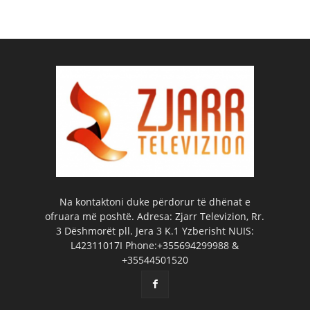
Na kontaktoni duke përdorur të dhënat e
ofruara më poshtë. Adresa: Zjarr Televizion, Rr.
3 Dëshmorët pll. Jera 3 K.1 Yzberisht NUIS:
L42311017I Phone:+355694299988 &
+35544501520