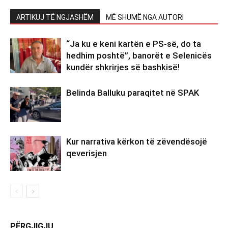
ARTIKUJ TË NGJASHËM
MË SHUMË NGA AUTORI
“Ja ku e keni kartën e PS-së, do ta
hedhim poshtë”, banorët e Selenicës
kundër shkrirjes së bashkisë!
Belinda Balluku paraqitet në SPAK
Kur narrativa kërkon të zëvendësojë
qeverisjen
PËRGJIGJU