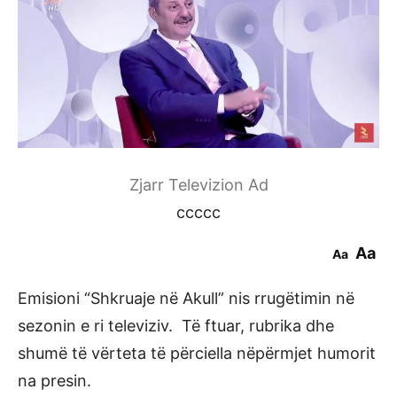
Zjarr Televizion Ad
ccccc
Aa
Aa
Emisioni “Shkruaje në Akull” nis rrugëtimin në
sezonin e ri televiziv. Të ftuar, rubrika dhe
shumë të vërteta të përciella nëpërmjet humorit
na presin.