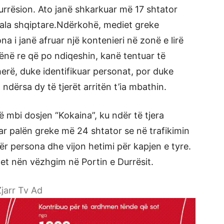
urrësion. Ato janë shkarkuar më 17 shtator
ala shqiptare.Ndërkohë, mediet greke
a i janë afruar një kontenieri në zonë e lirë
vënë re që po ndiqeshin, kanë tentuar të
erë, duke identifikuar personat, por duke
 ndërsa dy të tjerët arritën t’ia mbathin.
 mbi dosjen “Kokaina”, ku ndër të tjera
uar palën greke më 24 shtator se në trafikimin
ër persona dhe vijon hetimi për kapjen e tyre.
et nën vëzhgim në Portin e Durrësit.
jarr Tv Ad