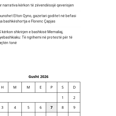
r narrativa kërkon të zëvendësojë qeverisjen
unohet Elton Qyno, gazetari goditet në befasi
a bashkëshortja e Florenc Çapjas
 kërkon shkrirjen e bashkisë Memaliaj,
yebashkiaku: Të ngrihemi në protestë për të
ejtën tonë
Gusht 2026
H
M
M
E
P
S
D
1
2
3
4
5
6
7
8
9