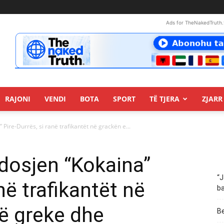
Ads for TheNakedTruth.
RAJONI
VENDI
BOTA
SPORT
TË TJERA
ZJARR 
 Pire-Durrës, si ranë trafikantët në grackën e...
 dosjen “Kokaina”
“J
në trafikantët në
ba
së greke dhe
Be