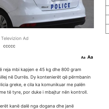
r Televizion Ad
ccccc
Aa
Aa
ë reja mbi kapjen e 45 kg dhe 800 gram
 sillej në Durrës. Dy kontenierët që përmbanin
licia greke, e cila ka komunikuar me palën
shme të tyre, por duke i mbajtur nën kontroll.
nierët kanë dalë nga dogana dhe janë