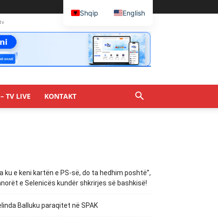
Shqip
English
tv
– TV LIVE
KONTAKT
a ku e keni kartën e PS-së, do ta hedhim poshtë”,
norët e Selenicës kundër shkrirjes së bashkisë!
linda Balluku paraqitet në SPAK