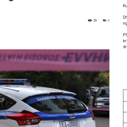
Ku
Dh
39
0
ng
PS
kr
dr