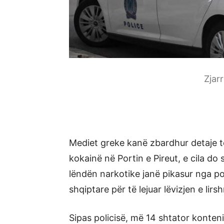
Zjar
Mediet greke kanë zbardhur detaje t
kokainë në Portin e Pireut, e cila do
lëndën narkotike janë pikasur nga po
shqiptare për të lejuar lëvizjen e lir
Sipas policisë, më 14 shtator konte