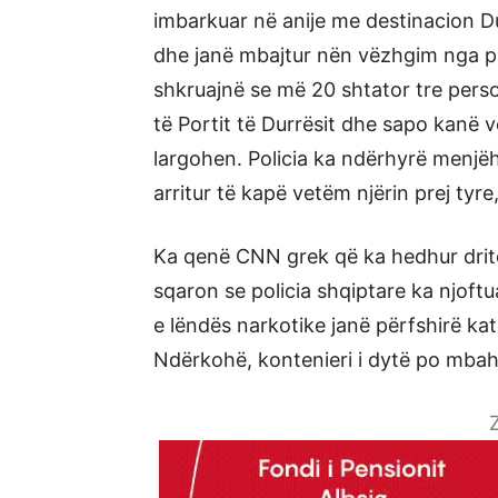
imbarkuar në anije me destinacion D
dhe janë mbajtur nën vëzhgim nga p
shkruajnë se më 20 shtator tre person
të Portit të Durrësit dhe sapo kanë 
largohen. Policia ka ndërhyrë menjëh
arritur të kapë vetëm njërin prej tyre,
Ka qenë CNN grek që ka hedhur dritë
sqaron se policia shqiptare ka njoft
e lëndës narkotike janë përfshirë kat
Ndërkohë, kontenieri i dytë po mbah
Z