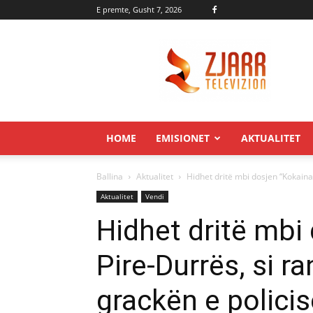
E premte, Gusht 7, 2026
Zjarr.tv
HOME
EMISIONET
AKTUALITET
Ballina
Aktualitet
Hidhet dritë mbi dosjen “Kokaina”
Aktualitet
Vendi
Hidhet dritë mbi
Pire-Durrës, si ra
grackën e polici