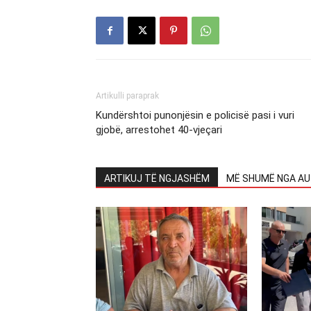
Artikulli paraprak
Kundërshtoi punonjësin e policisë pasi i vuri
gjobë, arrestohet 40-vjeçari
ARTIKUJ TË NGJASHËM
MË SHUMË NGA AU