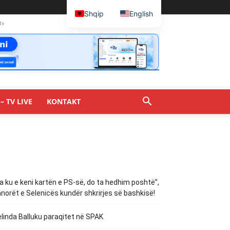
Shqip
English
tv
– TV LIVE
KONTAKT
a ku e keni kartën e PS-së, do ta hedhim poshtë”,
norët e Selenicës kundër shkrirjes së bashkisë!
linda Balluku paraqitet në SPAK