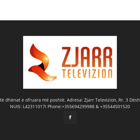
ë dhënat e ofruara më poshtë. Adresa: Zjarr Televizion, Rr. 3 Dëshm
NUIS: L42311017I Phone:+355694299988 & +35544501520