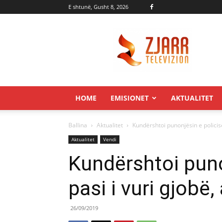
E shtunë, Gusht 8, 2026
Zjarr.tv
HOME
EMISIONET
AKTUALITET
Ballina
Aktualitet
Kundërshtoi punonjësin e policisë
Aktualitet
Vendi
Kundërshtoi puno
pasi i vuri gjobë,
26/09/2019