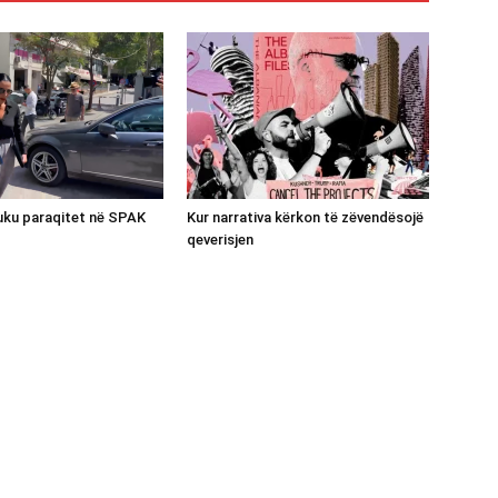
luku paraqitet në SPAK
Kur narrativa kërkon të zëvendësojë
qeverisjen