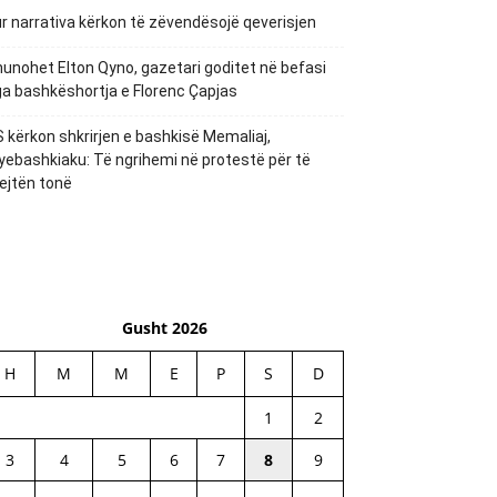
r narrativa kërkon të zëvendësojë qeverisjen
unohet Elton Qyno, gazetari goditet në befasi
a bashkëshortja e Florenc Çapjas
 kërkon shkrirjen e bashkisë Memaliaj,
yebashkiaku: Të ngrihemi në protestë për të
ejtën tonë
Gusht 2026
H
M
M
E
P
S
D
1
2
3
4
5
6
7
8
9