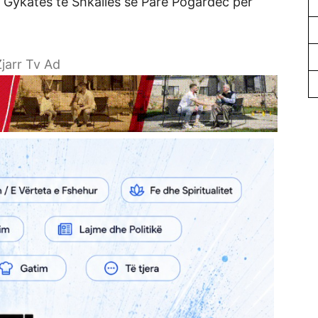
ë Gykatës të Shkallës së Parë Pogardec për
jarr Tv Ad