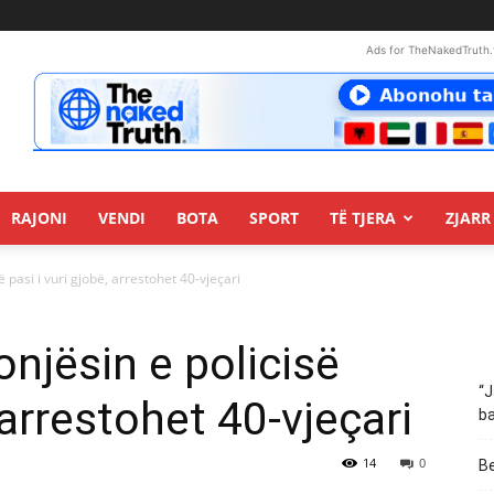
Ads for TheNakedTruth.
RAJONI
VENDI
BOTA
SPORT
TË TJERA
ZJARR 
 pasi i vuri gjobë, arrestohet 40-vjeçari
njësin e policisë
“J
 arrestohet 40-vjeçari
ba
14
0
Be