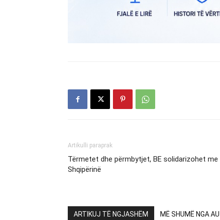
Artikulli paraprak
Tërmetet dhe përmbytjet, BE solidarizohet me
Shqipërinë
ARTIKUJ TË NGJASHËM
MË SHUMË NGA AU