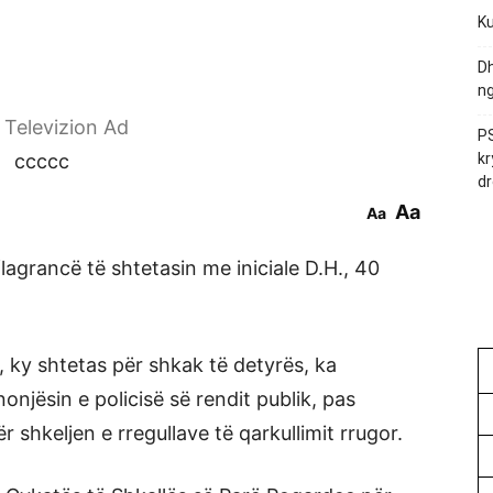
Ku
Dh
ng
r Televizion Ad
PS
ccccc
kr
dr
Aa
Aa
flagrancë të shtetasin me iniciale D.H., 40
.5, ky shtetas për shkak të detyrës, ka
njësin e policisë së rendit publik, pas
 shkeljen e rregullave të qarkullimit rrugor.