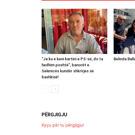
“Ja ku e keni kartën e PS-së, do ta
Belinda Bal
hedhim poshtë”, banorët e
Selenicës kundër shkrirjes së
bashkisë!
PËRGJIGJU
Kyçu për tu përgjigjur