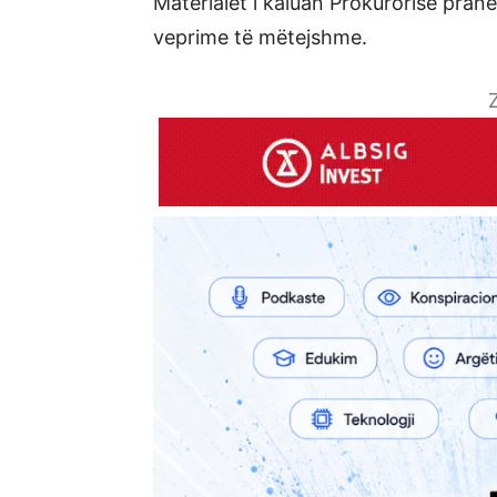
Materialet i kaluan Prokurorisë pran
veprime të mëtejshme.
Z