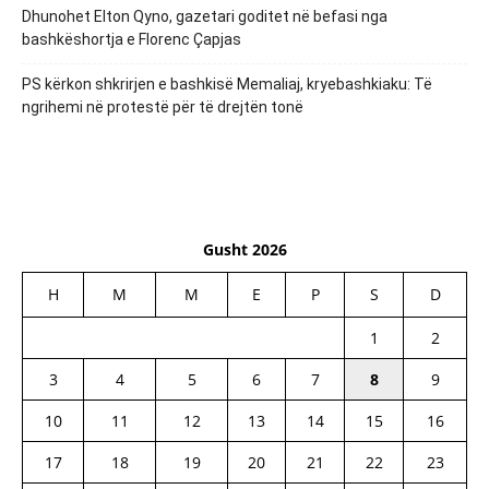
Dhunohet Elton Qyno, gazetari goditet në befasi nga
bashkëshortja e Florenc Çapjas
PS kërkon shkrirjen e bashkisë Memaliaj, kryebashkiaku: Të
ngrihemi në protestë për të drejtën tonë
Gusht 2026
H
M
M
E
P
S
D
1
2
3
4
5
6
7
8
9
10
11
12
13
14
15
16
17
18
19
20
21
22
23