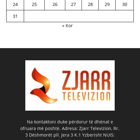
24
25
26
27
28
29
30
31
« Kor
Na kontaktoni duke përdorur të dhënat e
ofruara më poshtë. Adresa: Zjarr Televizion, Rr.
3 Dëshmorët pll. Jera 3 K.1 Yzberisht NUIS: