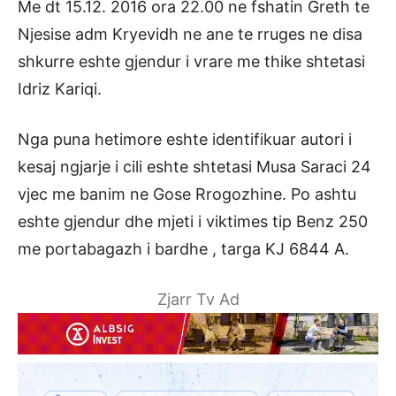
Me dt 15.12. 2016 ora 22.00 ne fshatin Greth te
Njesise adm Kryevidh ne ane te rruges ne disa
shkurre eshte gjendur i vrare me thike shtetasi
Idriz Kariqi.
Nga puna hetimore eshte identifikuar autori i
kesaj ngjarje i cili eshte shtetasi Musa Saraci 24
vjec me banim ne Gose Rrogozhine. Po ashtu
eshte gjendur dhe mjeti i viktimes tip Benz 250
me portabagazh i bardhe , targa KJ 6844 A.
Zjarr Tv Ad