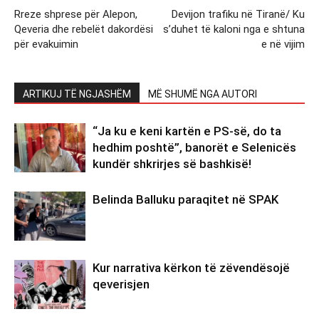
Rreze shprese për Alepon,
Devijon trafiku në Tiranë/ Ku
Qeveria dhe rebelët dakordësi
s’duhet të kaloni nga e shtuna
për evakuimin
e në vijim
ARTIKUJ TË NGJASHËM
MË SHUMË NGA AUTORI
“Ja ku e keni kartën e PS-së, do ta
hedhim poshtë”, banorët e Selenicës
kundër shkrirjes së bashkisë!
Belinda Balluku paraqitet në SPAK
Kur narrativa kërkon të zëvendësojë
qeverisjen