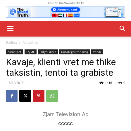
Ads for TheNakedTruth.tv
Ballina
Aktualitet
Aktualitet
LAJME
Shtypi dites
Uncategorized @sq
Vendi
Kavaje, klienti vret me thike
taksistin, tentoi ta grabiste
16/12/2016
1416
0
Zjarr Televizion Ad
ccccc