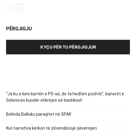
PËRGJIGJU
KYÇU PËR TU PËRGJIGJUR
“Ja ku e keni kartën e PS-së, do ta hedhim poshtë”, banorët e
Selenicës kundër shkrirjes së bashkisë!
Belinda Balluku paraqitet në SPAK
Kur narrativa kërkon të zëvendësojë qeverisjen