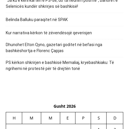
“Ja ku e keni kartën e PS-së, do ta hedhim poshtë”, banorët e
Selenicës kundër shkrirjes së bashkisë!
Belinda Balluku paraqitet në SPAK
Kur narrativa kërkon të zëvendësojë qeverisjen
Dhunohet Elton Qyno, gazetari goditet në befasi nga
bashkëshortja e Florenc Çapjas
PS kërkon shkrirjen e bashkisë Memaliaj, kryebashkiaku: Të
ngrihemi në protestë për të drejtën tonë
Gusht 2026
H
M
M
E
P
S
D