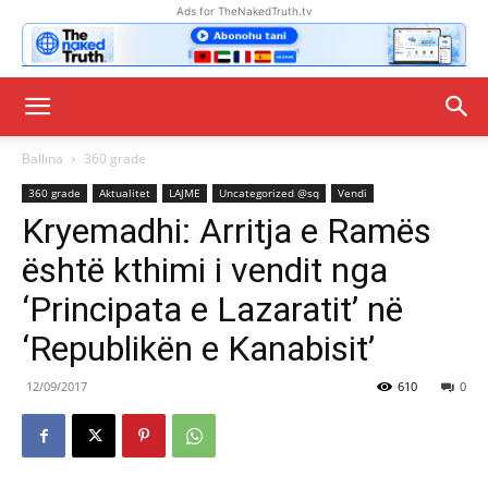
Ads for TheNakedTruth.tv
Ballina
360 grade
360 grade
Aktualitet
LAJME
Uncategorized @sq
Vendi
Kryemadhi: Arritja e Ramës
është kthimi i vendit nga
‘Principata e Lazaratit’ në
‘Republikën e Kanabisit’
12/09/2017
610
0