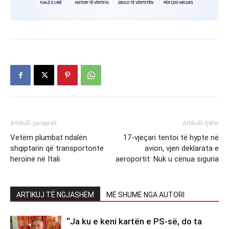
Artikulli paraprak
Artikulli tjetër
Vetëm plumbat ndalën
17-vjeçari tentoi të hypte në
shqiptarin që transportonte
avion, vjen deklarata e
heroinë në Itali
aeroportit: Nuk u cënua siguria
ARTIKUJ TË NGJASHËM
MË SHUMË NGA AUTORI
“Ja ku e keni kartën e PS-së, do ta