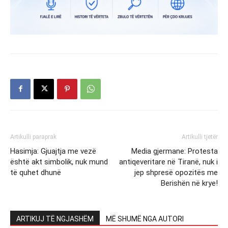
Artikulli paraprak
Artikulli tjetër
Hasimja: Gjuajtja me vezë
Media gjermane: Protesta
është akt simbolik, nuk mund
antiqeveritare në Tiranë, nuk i
të quhet dhunë
jep shpresë opozitës me
Berishën në krye!
ARTIKUJ TË NGJASHËM
MË SHUMË NGA AUTORI