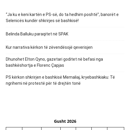
“Ja ku e keni kartën e PS-së, do ta hedhim poshtë”, banorët e
Selenicës kundër shkrirjes së bashkisë!
Belinda Balluku paraqitet në SPAK
Kur narrativa kërkon të zëvendësojë qeverisjen
Dhunohet Elton Qyno, gazetari goditet në befasi nga
bashkëshortja e Florenc Çapjas
PS kërkon shkrirjen e bashkisë Memaliaj, kryebashkiaku: Të
ngrihemi në protestë për të drejtën tonë
Gusht 2026