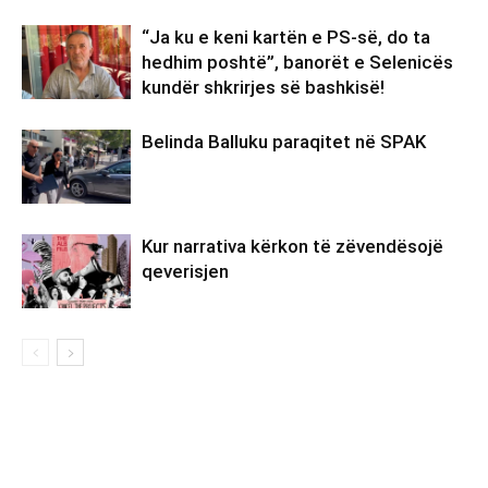
“Ja ku e keni kartën e PS-së, do ta
hedhim poshtë”, banorët e Selenicës
kundër shkrirjes së bashkisë!
Belinda Balluku paraqitet në SPAK
Kur narrativa kërkon të zëvendësojë
qeverisjen