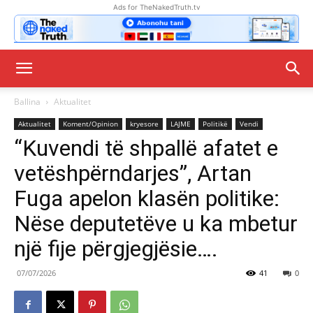
Ads for TheNakedTruth.tv
Ballina
Aktualitet
Aktualitet
Koment/Opinion
kryesore
LAJME
Politikë
Vendi
“Kuvendi të shpallë afatet e
vetëshpërndarjes”, Artan
Fuga apelon klasën politike:
Nëse deputetëve u ka mbetur
një fije përgjegjësie….
07/07/2026
41
0