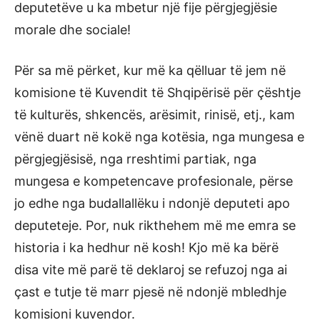
deputetëve u ka mbetur një fije përgjegjësie
morale dhe sociale!
Për sa më përket, kur më ka qëlluar të jem në
komisione të Kuvendit të Shqipërisë për çështje
të kulturës, shkencës, arësimit, rinisë, etj., kam
vënë duart në kokë nga kotësia, nga mungesa e
përgjegjësisë, nga rreshtimi partiak, nga
mungesa e kompetencave profesionale, përse
jo edhe nga budallallëku i ndonjë deputeti apo
deputeteje. Por, nuk rikthehem më me emra se
historia i ka hedhur në kosh! Kjo më ka bërë
disa vite më parë të deklaroj se refuzoj nga ai
çast e tutje të marr pjesë në ndonjë mbledhje
komisioni kuvendor.