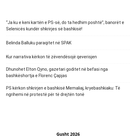
“Ja ku e keni kartën e PS-së, do ta hedhim poshtë”, banorët e
Selenicës kundër shkrirjes së bashkisë!
Belinda Balluku paraqitet në SPAK
Kur narrativa kërkon të zëvendësojë qeverisjen
Dhunohet Elton Qyno, gazetari goditet në befasi nga
bashkëshortja e Florenc Çapjas
PS kërkon shkrirjen e bashkisë Memaliaj, kryebashkiaku: Të
ngrihemi në protestë për të drejtën tonë
Gusht 2026