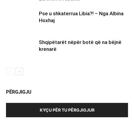
Pse u shkaterrua Libia?! – Nga Albina
Hoxhaj
Shqipëtarët nëpër botë që na bëjnë
krenarë
PËRGJIGJU
KYÇU PËR TU PËRGJIGJUR