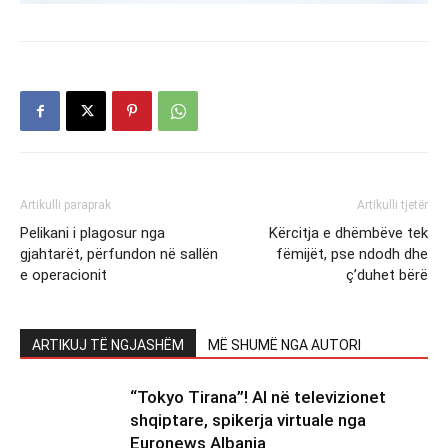
Artikulli paraprak
Artikulli tjetër
Pelikani i plagosur nga
Kërcitja e dhëmbëve tek
gjahtarët, përfundon në sallën
fëmijët, pse ndodh dhe
e operacionit
ç’duhet bërë
ARTIKUJ TË NGJASHËM
MË SHUMË NGA AUTORI
“Tokyo Tirana”! AI në televizionet
shqiptare, spikerja virtuale nga
Euronews Albania