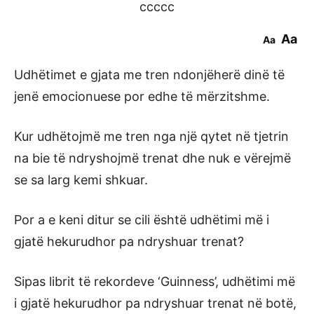
ccccc
Aa
Aa
Udhëtimet e gjata me tren ndonjëherë dinë të
jenë emocionuese por edhe të mërzitshme.
Kur udhëtojmë me tren nga një qytet në tjetrin
na bie të ndryshojmë trenat dhe nuk e vërejmë
se sa larg kemi shkuar.
Por a e keni ditur se cili është udhëtimi më i
gjatë hekurudhor pa ndryshuar trenat?
Sipas librit të rekordeve ‘Guinness’, udhëtimi më
i gjatë hekurudhor pa ndryshuar trenat në botë,