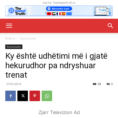
Ads for TheNakedTruth.tv
Ballina
Kuriozitete
Kuriozitete
Ky është udhëtimi më i gjatë
hekurudhor pa ndryshuar
trenat
27/01/2019
33
0
Zjarr Televizion Ad