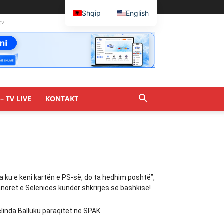
Shqip
English
tv
– TV LIVE
KONTAKT
a ku e keni kartën e PS-së, do ta hedhim poshtë”,
norët e Selenicës kundër shkrirjes së bashkisë!
linda Balluku paraqitet në SPAK