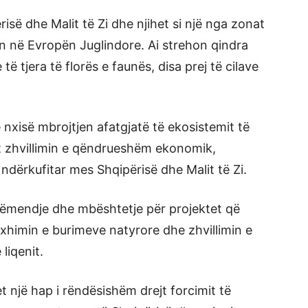
së dhe Malit të Zi dhe njihet si një nga zonat
n në Evropën Juglindore. Ai strehon qindra
ë tjera të florës e faunës, disa prej të cilave
 nxisë mbrojtjen afatgjatë të ekosistemit të
t zhvillimin e qëndrueshëm ekonomik,
dërkufitar mes Shqipërisë dhe Malit të Zi.
ë vëmendje dhe mbështetje për projektet që
xhimin e burimeve natyrore dhe zhvillimin e
liqenit.
 një hap i rëndësishëm drejt forcimit të