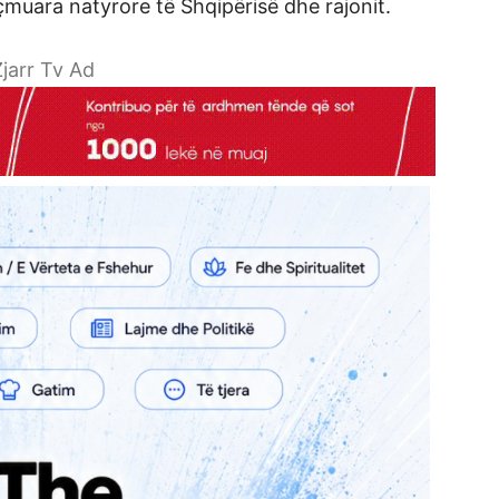
çmuara natyrore të Shqipërisë dhe rajonit.
jarr Tv Ad