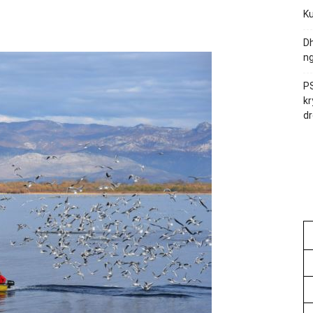
Ku
Dh
ng
PS
kr
dr