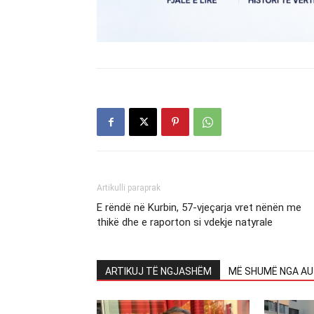
Artikulli paraprak
E rëndë në Kurbin, 57-vjeçarja vret nënën me
thikë dhe e raporton si vdekje natyrale
ARTIKUJ TË NGJASHËM
MË SHUMË NGA AU