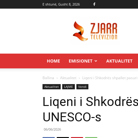
E shtunë, Gusht 8, 2026
Zjarr.tv
HOME
EMISIONET
AKTUALITET
Ballina
Aktualitet
Liqeni i Shkodrës shpallet pasu
Aktualitet
LAJME
Vendi
Liqeni i Shkodrës
UNESCO-s
06/06/2026