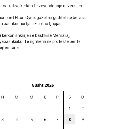
r narrativa kërkon të zëvendësojë qeverisjen
unohet Elton Qyno, gazetari goditet në befasi
a bashkëshortja e Florenc Çapjas
 kërkon shkrirjen e bashkisë Memaliaj,
yebashkiaku: Të ngrihemi në protestë për të
ejtën tonë
Gusht 2026
H
M
M
E
P
S
D
1
2
3
4
5
6
7
8
9