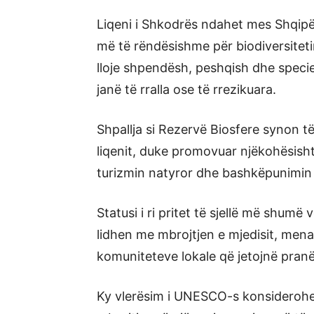
Liqeni i Shkodrës ndahet mes Shqipëri
më të rëndësishme për biodiversiteti
lloje shpendësh, peshqish dhe specie t
janë të rralla ose të rrezikuara.
Shpallja si Rezervë Biosfere synon të
liqenit, duke promovuar njëkohësish
turizmin natyror dhe bashkëpunimin n
Statusi i ri pritet të sjellë më shum
lidhen me mbrojtjen e mjedisit, mena
komuniteteve lokale që jetojnë pranë 
Ky vlerësim i UNESCO-s konsiderohet