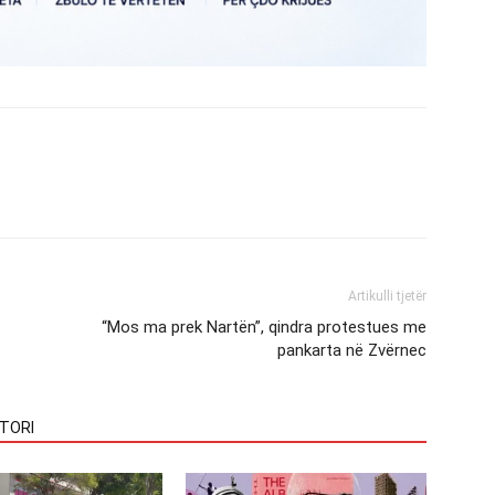
Artikulli tjetër
“Mos ma prek Nartën”, qindra protestues me
pankarta në Zvërnec
TORI