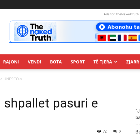
Ads for TheNakedTruth.
RAJONI
VENDI
BOTA
SPORT
TË TJERA
ZJARR 
ri e UNESCO-s
 shpallet pasuri e
“J
ba
72
0
Be