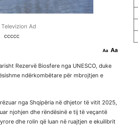
r Televizion Ad
ccccc
Aa
Aa
rtarisht Rezervë Biosfere nga UNESCO, duke
dësishme ndërkombëtare për mbrojtjen e
rëzuar nga Shqipëria në dhjetor të vitit 2025,
uar njohjen dhe rëndësinë e tij të veçantë
rore dhe rolin që luan në ruajtjen e ekuilibrit