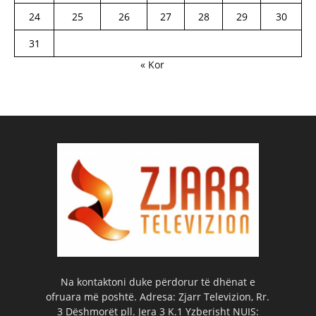
24
25
26
27
28
29
30
31
« Kor
Na kontaktoni duke përdorur të dhënat e
ofruara më poshtë. Adresa: Zjarr Televizion, Rr.
3 Dëshmorët pll. Jera 3 K.1 Yzberisht NUIS: