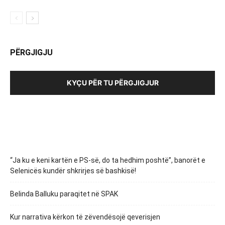
PËRGJIGJU
KYÇU PËR TU PËRGJIGJUR
“Ja ku e keni kartën e PS-së, do ta hedhim poshtë”, banorët e
Selenicës kundër shkrirjes së bashkisë!
Belinda Balluku paraqitet në SPAK
Kur narrativa kërkon të zëvendësojë qeverisjen