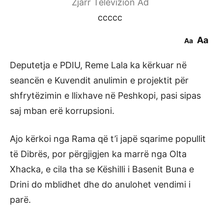
Zjarr Televizion Ad
ccccc
Aa
Aa
Deputetja e PDIU, Reme Lala ka kërkuar në
seancën e Kuvendit anulimin e projektit për
shfrytëzimin e llixhave në Peshkopi, pasi sipas
saj mban erë korrupsioni.
Ajo kërkoi nga Rama që t’i japë sqarime popullit
të Dibrës, por përgjigjen ka marrë nga Olta
Xhacka, e cila tha se Këshilli i Basenit Buna e
Drini do mblidhet dhe do anulohet vendimi i
parë.