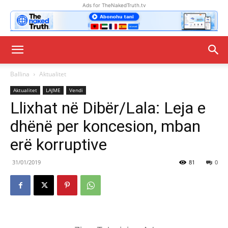
Ads for TheNakedTruth.tv
Ballina
Aktualitet
Aktualitet
LAJME
Vendi
Llixhat në Dibër/Lala: Leja e
dhënë per koncesion, mban
erë korruptive
31/01/2019
81
0