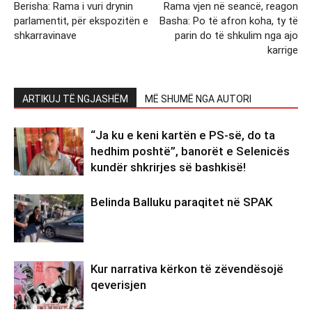
Berisha: Rama i vuri drynin
Rama vjen në seancë, reagon
parlamentit, për ekspozitën e
Basha: Po të afron koha, ty të
shkarravinave
parin do të shkulim nga ajo
karrige
ARTIKUJ TË NGJASHËM
MË SHUMË NGA AUTORI
“Ja ku e keni kartën e PS-së, do ta
hedhim poshtë”, banorët e Selenicës
kundër shkrirjes së bashkisë!
Belinda Balluku paraqitet në SPAK
Kur narrativa kërkon të zëvendësojë
qeverisjen