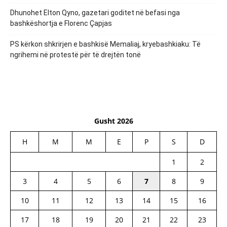
Dhunohet Elton Qyno, gazetari goditet në befasi nga
bashkëshortja e Florenc Çapjas
PS kërkon shkrirjen e bashkisë Memaliaj, kryebashkiaku: Të
ngrihemi në protestë për të drejtën tonë
Gusht 2026
H
M
M
E
P
S
D
1
2
3
4
5
6
7
8
9
10
11
12
13
14
15
16
17
18
19
20
21
22
23