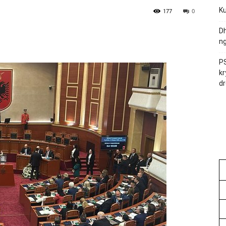
Ku
177
0
Dh
ng
PS
kr
dr