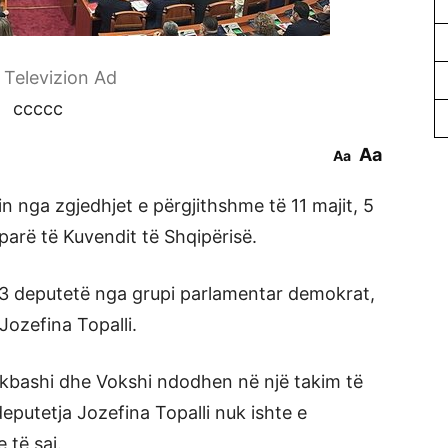
r Televizion Ad
ccccc
Aa
Aa
nga zgjedhjet e përgjithshme të 11 majit, 5
parë të Kuvendit të Shqipërisë.
3 deputetë nga grupi parlamentar demokrat,
ozefina Topalli.
kbashi dhe Vokshi ndodhen në një takim të
eputetja Jozefina Topalli nuk ishte e
të saj.