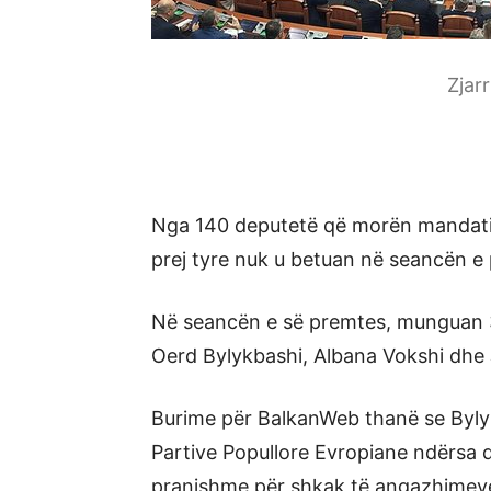
Zjar
Nga 140 deputetë që morën mandatin 
prej tyre nuk u betuan në seancën e 
Në seancën e së premtes, munguan 
Oerd Bylykbashi, Albana Vokshi dhe J
Burime për BalkanWeb thanë se Byly
Partive Popullore Evropiane ndërsa d
pranishme për shkak të angazhimeve 