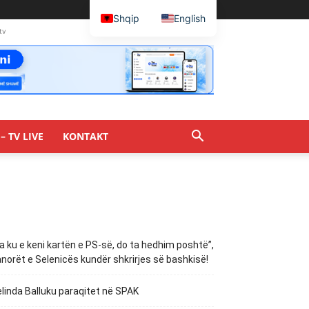
Shqip
English
tv
– TV LIVE
KONTAKT
a ku e keni kartën e PS-së, do ta hedhim poshtë”,
norët e Selenicës kundër shkrirjes së bashkisë!
linda Balluku paraqitet në SPAK