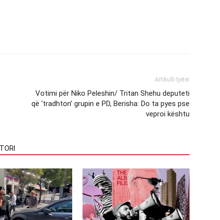
Artikulli tjetër
Votimi për Niko Peleshin/ Tritan Shehu deputeti
që ‘tradhton’ grupin e PD, Berisha: Do ta pyes pse
veproi kështu
TORI