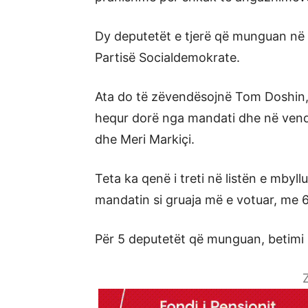
Dy deputetët e tjerë që munguan në s
Partisë Socialdemokrate.
Ata do të zëvendësojnë Tom Doshin, 
hequr dorë nga mandati dhe në vend
dhe Meri Markiçi.
Teta ka qenë i treti në listën e mbyl
mandatin si gruaja më e votuar, me 
Për 5 deputetët që munguan, betimi 
Z