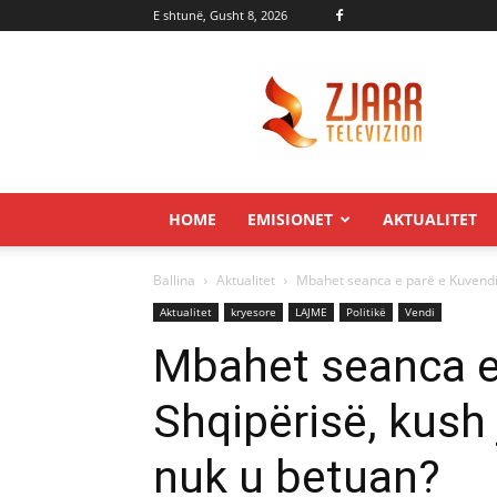
E shtunë, Gusht 8, 2026
Zjarr.tv
HOME
EMISIONET
AKTUALITET
Ballina
Aktualitet
Mbahet seanca e parë e Kuvendit 
Aktualitet
kryesore
LAJME
Politikë
Vendi
Mbahet seanca e 
Shqipërisë, kush
nuk u betuan?