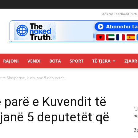
Ads for TheNakedTruth.
RAJONI
VENDI
BOTA
SPORT
TË TJERA
ZJARR 
të Shqipërisë, kush janë 5 deputetët...
parë e Kuvendit të
“J
 janë 5 deputetët që
ba
Be