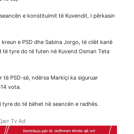
eancën e konstituimit të Kuvendit, I përkasin
kreun e PSD dhe Sabina Jorgo, të cilët kanë
 të tyre do të futen në Kuvend Osman Teta
lur të PSD-së, ndërsa Markiçi ka siguruar
614 vota.
i tyre do të bëhet në seancën e radhës.
jarr Tv Ad