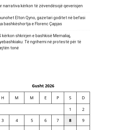
r narrativa kërkon të zëvendësojë qeverisjen
unohet Elton Qyno, gazetari goditet në befasi
a bashkëshortja e Florenc Çapjas
 kërkon shkrirjen e bashkisë Memaliaj,
yebashkiaku: Të ngrihemi në protestë për të
ejtën tonë
Gusht 2026
H
M
M
E
P
S
D
1
2
3
4
5
6
7
8
9