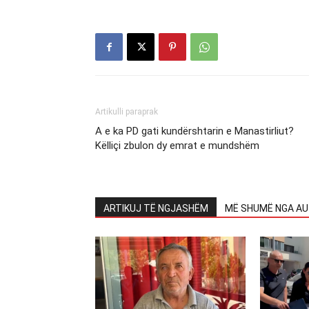
Artikulli paraprak
A e ka PD gati kundërshtarin e Manastirliut?
Këlliçi zbulon dy emrat e mundshëm
ARTIKUJ TË NGJASHËM
MË SHUMË NGA AU