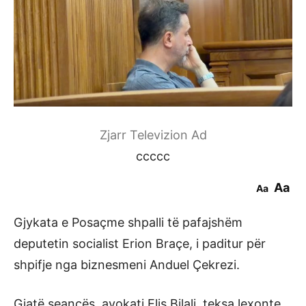
Zjarr Televizion Ad
ccccc
Aa
Aa
Gjykata e Posaçme shpalli të pafajshëm
deputetin socialist Erion Braçe, i paditur për
shpifje nga biznesmeni Anduel Çekrezi.
Gjatë seancës, avokati Elis Bilali, teksa lexonte