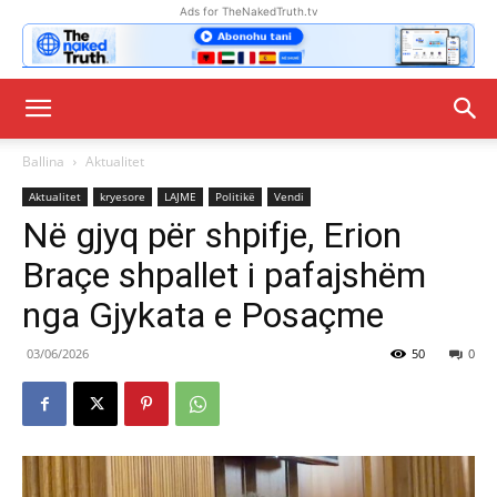
Ads for TheNakedTruth.tv
Ballina
Aktualitet
Aktualitet
kryesore
LAJME
Politikë
Vendi
Në gjyq për shpifje, Erion
Braçe shpallet i pafajshëm
nga Gjykata e Posaçme
03/06/2026
50
0