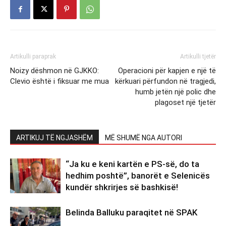
Artikulli paraprak
Artikulli tjetër
Noizy dëshmon në GJKKO:
Operacioni për kapjen e një të
Clevio është i fiksuar me mua
kërkuari përfundon në tragjedi,
humb jetën një polic dhe
plagoset një tjetër
ARTIKUJ TË NGJASHËM
MË SHUMË NGA AUTORI
“Ja ku e keni kartën e PS-së, do ta
hedhim poshtë”, banorët e Selenicës
kundër shkrirjes së bashkisë!
Belinda Balluku paraqitet në SPAK