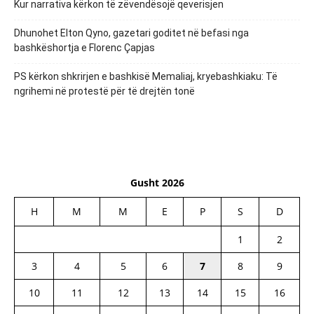
Kur narrativa kërkon të zëvendësojë qeverisjen
Dhunohet Elton Qyno, gazetari goditet në befasi nga
bashkëshortja e Florenc Çapjas
PS kërkon shkrirjen e bashkisë Memaliaj, kryebashkiaku: Të
ngrihemi në protestë për të drejtën tonë
Gusht 2026
H
M
M
E
P
S
D
1
2
3
4
5
6
7
8
9
10
11
12
13
14
15
16