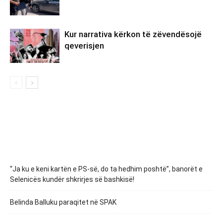
Kur narrativa kërkon të zëvendësojë
qeverisjen
“Ja ku e keni kartën e PS-së, do ta hedhim poshtë”, banorët e
Selenicës kundër shkrirjes së bashkisë!
Belinda Balluku paraqitet në SPAK