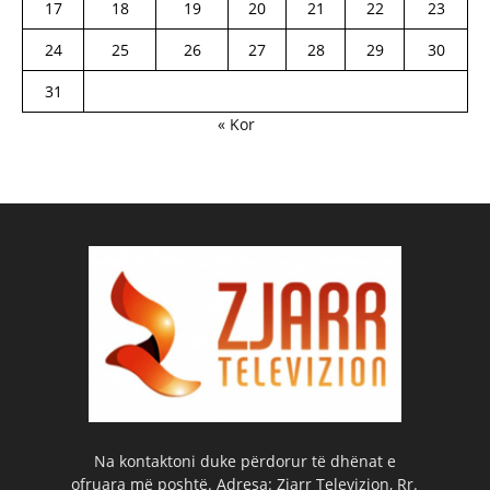
17
18
19
20
21
22
23
24
25
26
27
28
29
30
31
« Kor
Na kontaktoni duke përdorur të dhënat e
ofruara më poshtë. Adresa: Zjarr Televizion, Rr.