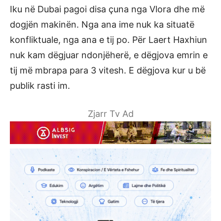
Iku në Dubai pagoi disa çuna nga Vlora dhe më
dogjën makinën. Nga ana ime nuk ka situatë
konfliktuale, nga ana e tij po. Për Laert Haxhiun
nuk kam dëgjuar ndonjëherë, e dëgjova emrin e
tij më mbrapa para 3 vitesh. E dëgjova kur u bë
publik rasti im.
Zjarr Tv Ad