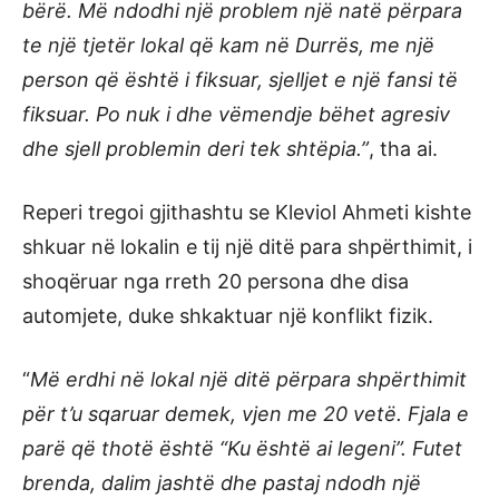
bërë. Më ndodhi një problem një natë përpara
te një tjetër lokal që kam në Durrës, me një
person që është i fiksuar, sjelljet e një fansi të
fiksuar. Po nuk i dhe vëmendje bëhet agresiv
dhe sjell problemin deri tek shtëpia.”
, tha ai.
Reperi tregoi gjithashtu se Kleviol Ahmeti kishte
shkuar në lokalin e tij një ditë para shpërthimit, i
shoqëruar nga rreth 20 persona dhe disa
automjete, duke shkaktuar një konflikt fizik.
“
Më erdhi në lokal një ditë përpara shpërthimit
për t’u sqaruar demek, vjen me 20 vetë. Fjala e
parë që thotë është “Ku është ai legeni”. Futet
brenda, dalim jashtë dhe pastaj ndodh një