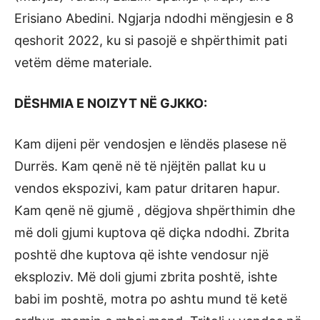
Erisiano Abedini. Ngjarja ndodhi mëngjesin e 8
qeshorit 2022, ku si pasojë e shpërthimit pati
vetëm dëme materiale.
DËSHMIA E NOIZYT NË GJKKO:
Kam dijeni për vendosjen e lëndës plasese në
Durrës. Kam qenë në të njëjtën pallat ku u
vendos ekspozivi, kam patur dritaren hapur.
Kam qenë në gjumë , dëgjova shpërthimin dhe
më doli gjumi kuptova që diçka ndodhi. Zbrita
poshtë dhe kuptova që ishte vendosur një
eksploziv. Më doli gjumi zbrita poshtë, ishte
babi im poshtë, motra po ashtu mund të ketë