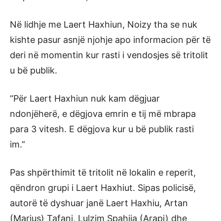
Në lidhje me Laert Haxhiun, Noizy tha se nuk
kishte pasur asnjë njohje apo informacion për të
deri në momentin kur rasti i vendosjes së tritolit
u bë publik.
“Për Laert Haxhiun nuk kam dëgjuar
ndonjëherë, e dëgjova emrin e tij më mbrapa
para 3 vitesh. E dëgjova kur u bë publik rasti
im.”
Pas shpërthimit të tritolit në lokalin e reperit,
qëndron grupi i Laert Haxhiut. Sipas policisë,
autorë të dyshuar janë Laert Haxhiu, Artan
(Marjus) Tafani, Lulzim Spahija (Arapi) dhe