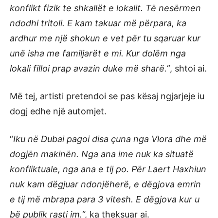
konflikt fizik te shkallët e lokalit. Të nesërmen
ndodhi tritoli. E kam takuar më përpara, ka
ardhur me një shokun e vet për tu sqaruar kur
unë isha me familjarët e mi. Kur dolëm nga
lokali filloi prap avazin duke më sharë.”
, shtoi ai.
Më tej, artisti pretendoi se pas kësaj ngjarjeje iu
dogj edhe një automjet.
“
Iku në Dubai pagoi disa çuna nga Vlora dhe më
dogjën makinën. Nga ana ime nuk ka situatë
konfliktuale, nga ana e tij po. Për Laert Haxhiun
nuk kam dëgjuar ndonjëherë, e dëgjova emrin
e tij më mbrapa para 3 vitesh. E dëgjova kur u
bë publik rasti im.
“, ka theksuar ai.