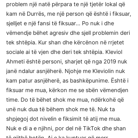
problem një natë përpara te një tjetër lokal që
kam në Durrës, me një person që është i fiksuar,
sjelljet e një fansi të fiksuar… Po nuk i dhe
vëmendje bëhet agresiv dhe sjell problemin deri
tek shtëpia. Kur shan dhe kërcënon në rrjetet
sociale ai të vjen dhe deri tek shtëpia. Kleviol
Ahmeti është personi, sharjet që nga 2019 nuk
janë ndalur asnjëherë. Njohje me Kleviolin nuk
kam patur asnjëherë, as bashkëpunime. Është i
fiksuar me mua, kërkon me se sbën vëmendjen
time. Do të bëhet shok me mua, ndërkohë që
unë nuk dua të bëhem shok me të. Nuk ta
shpjegoj dot nivelin e fiksimit të atij me mua.
Nuk e di a e njihni, por del në TikTok dhe shan
të gjithë botën. Ai e ka kuptuar që merr