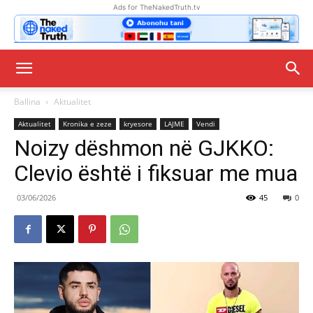
Ads for TheNakedTruth.tv
Ballina
Aktualitet
Aktualitet
Kronika e zeze
kryesore
LAJME
Vendi
Noizy dëshmon në GJKKO:
Clevio është i fiksuar me mua
03/06/2026
45
0