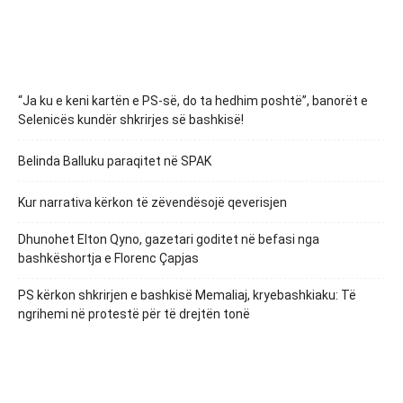
“Ja ku e keni kartën e PS-së, do ta hedhim poshtë”, banorët e
Selenicës kundër shkrirjes së bashkisë!
Belinda Balluku paraqitet në SPAK
Kur narrativa kërkon të zëvendësojë qeverisjen
Dhunohet Elton Qyno, gazetari goditet në befasi nga
bashkëshortja e Florenc Çapjas
PS kërkon shkrirjen e bashkisë Memaliaj, kryebashkiaku: Të
ngrihemi në protestë për të drejtën tonë