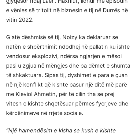
gjyqësor ndaj Laert Haxhiut, lidhur me episodin
e vënies së tritolit në biznesin e tij në Durrës në
vitin 2022.
Gjatë dëshmisë së tij, Noizy ka deklaruar se
natën e shpërthimit ndodhej në pallatin ku ishte
vendosur eksplozivi, ndërsa ngjarjen e mësoi
pasi u zgjua në mëngjes dhe pa dëmet e shumta
të shkaktuara. Sipas tij, dyshimet e para e çuan
në një konflikt që kishte pasur një ditë më parë
me Kleviol Ahmetin, për të cilin tha se prej
vitesh e kishte shqetësuar përmes fyerjeve dhe
kërcënimeve në rrjete sociale.
“Një hamendësim e kisha se kush e kishte