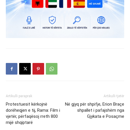
Artikulli paraprak
Artikulli tjetër
Protestuesit kërkojnë
Në gjyq për shpifje, Erion Braçe
dorëheqjen e tij, Rama: Film i
shpallet i pafajshëm nga
vjetër, përfaqësoj rreth 800
Gjykata e Posaçme
mijë shqiptarë