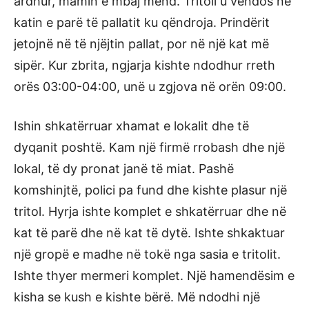
ardhur, mamin e mbaj mend. Tritoli u vendos në
katin e parë të pallatit ku qëndroja. Prindërit
jetojnë në të njëjtin pallat, por në një kat më
sipër. Kur zbrita, ngjarja kishte ndodhur rreth
orës 03:00-04:00, unë u zgjova në orën 09:00.
Ishin shkatërruar xhamat e lokalit dhe të
dyqanit poshtë. Kam një firmë rrobash dhe një
lokal, të dy pronat janë të miat. Pashë
komshinjtë, polici pa fund dhe kishte plasur një
tritol. Hyrja ishte komplet e shkatërruar dhe në
kat të parë dhe në kat të dytë. Ishte shkaktuar
një gropë e madhe në tokë nga sasia e tritolit.
Ishte thyer mermeri komplet. Një hamendësim e
kisha se kush e kishte bërë. Më ndodhi një