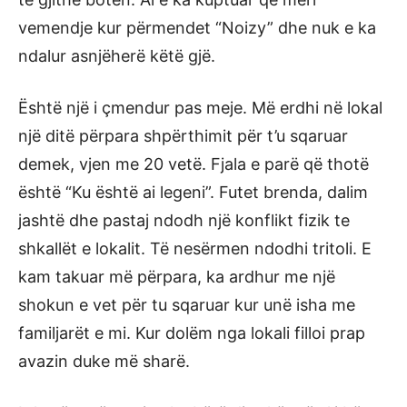
vemendje kur përmendet “Noizy” dhe nuk e ka
ndalur asnjëherë këtë gjë.
Është një i çmendur pas meje. Më erdhi në lokal
një ditë përpara shpërthimit për t’u sqaruar
demek, vjen me 20 vetë. Fjala e parë që thotë
është “Ku është ai legeni”. Futet brenda, dalim
jashtë dhe pastaj ndodh një konflikt fizik te
shkallët e lokalit. Të nesërmen ndodhi tritoli. E
kam takuar më përpara, ka ardhur me një
shokun e vet për tu sqaruar kur unë isha me
familjarët e mi. Kur dolëm nga lokali filloi prap
avazin duke më sharë.