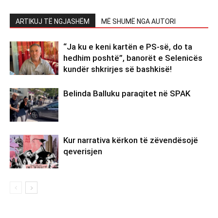
ARTIKUJ TË NGJASHËM
MË SHUMË NGA AUTORI
“Ja ku e keni kartën e PS-së, do ta
hedhim poshtë”, banorët e Selenicës
kundër shkrirjes së bashkisë!
Belinda Balluku paraqitet në SPAK
Kur narrativa kërkon të zëvendësojë
qeverisjen