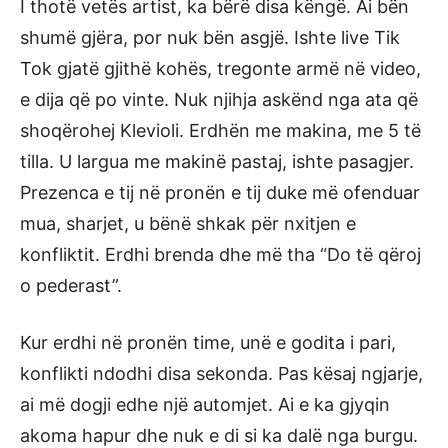
I thotë vetës artist, ka bërë disa këngë. Ai bën
shumë gjëra, por nuk bën asgjë. Ishte live Tik
Tok gjatë gjithë kohës, tregonte armë në video,
e dija që po vinte. Nuk njihja askënd nga ata që
shoqërohej Klevioli. Erdhën me makina, me 5 të
tilla. U largua me makinë pastaj, ishte pasagjer.
Prezenca e tij në pronën e tij duke më ofenduar
mua, sharjet, u bënë shkak për nxitjen e
konfliktit. Erdhi brenda dhe më tha “Do të qëroj
o pederast”.
Kur erdhi në pronën time, unë e godita i pari,
konflikti ndodhi disa sekonda. Pas kësaj ngjarje,
ai më dogji edhe një automjet. Ai e ka gjyqin
akoma hapur dhe nuk e di si ka dalë nga burgu.