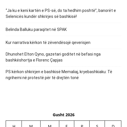
“Ja ku e keni kartën e PS-së, do ta hedhim poshtë”, banorët e
Selenicës kundër shkrirjes së bashkisë!
Belinda Balluku paraqitet në SPAK
Kur narrativa kërkon të zëvendësojë qeverisjen
Dhunohet Elton Qyno, gazetari goditet në befasi nga
bashkëshortja e Florenc Çapjas
PS kërkon shkrirjen e bashkisë Memaliaj, kryebashkiaku: Të
ngrihemi në protestë për të drejtën tonë
Gusht 2026
H
M
M
E
P
S
D