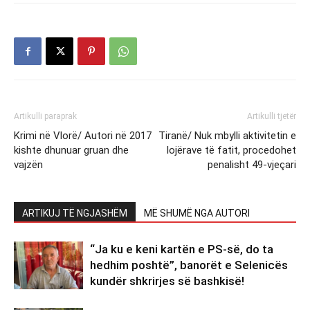
Artikulli paraprak
Artikulli tjetër
Krimi në Vlorë/ Autori në 2017
Tiranë/ Nuk mbylli aktivitetin e
kishte dhunuar gruan dhe
lojërave të fatit, procedohet
vajzën
penalisht 49-vjeçari
ARTIKUJ TË NGJASHËM
MË SHUMË NGA AUTORI
“Ja ku e keni kartën e PS-së, do ta
hedhim poshtë”, banorët e Selenicës
kundër shkrirjes së bashkisë!