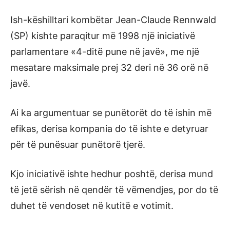
Ish-këshilltari kombëtar Jean-Claude Rennwald
(SP) kishte paraqitur më 1998 një iniciativë
parlamentare «4-ditë pune në javë», me një
mesatare maksimale prej 32 deri në 36 orë në
javë.
Ai ka argumentuar se punëtorët do të ishin më
efikas, derisa kompania do të ishte e detyruar
për të punësuar punëtorë tjerë.
Kjo iniciativë ishte hedhur poshtë, derisa mund
të jetë sërish në qendër të vëmendjes, por do të
duhet të vendoset në kutitë e votimit.