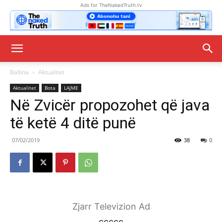
Ads for TheNakedTruth.tv
Ballina
Aktualitet
Aktualitet
Bota
LAJME
Në Zvicër propozohet që java
të ketë 4 ditë punë
07/02/2019
38
0
Zjarr Televizion Ad
ccccc