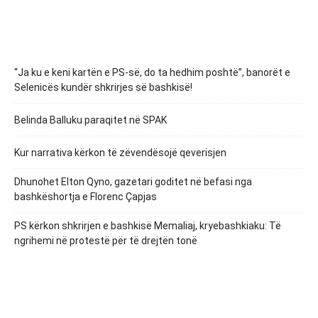
“Ja ku e keni kartën e PS-së, do ta hedhim poshtë”, banorët e
Selenicës kundër shkrirjes së bashkisë!
Belinda Balluku paraqitet në SPAK
Kur narrativa kërkon të zëvendësojë qeverisjen
Dhunohet Elton Qyno, gazetari goditet në befasi nga
bashkëshortja e Florenc Çapjas
PS kërkon shkrirjen e bashkisë Memaliaj, kryebashkiaku: Të
ngrihemi në protestë për të drejtën tonë