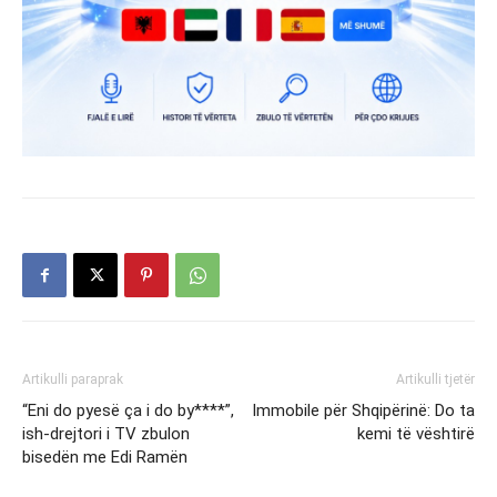
Artikulli paraprak
Artikulli tjetër
“Eni do pyesë ça i do by****”,
Immobile për Shqipërinë: Do ta
ish-drejtori i TV zbulon
kemi të vështirë
bisedën me Edi Ramën