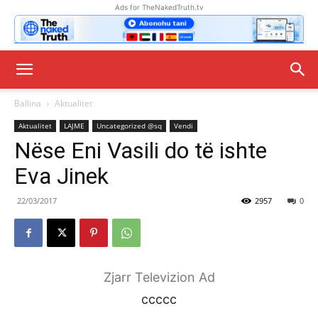
Ads for TheNakedTruth.tv
Ballina
Aktualitet
Aktualitet
LAJME
Uncategorized @sq
Vendi
Nëse Eni Vasili do të ishte
Eva Jinek
22/03/2017
2957
0
Zjarr Televizion Ad
ccccc