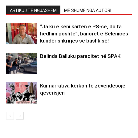
ARTIKUJ TË NGJASHËM
MË SHUMË NGA AUTORI
“Ja ku e keni kartën e PS-së, do ta
hedhim poshtë”, banorët e Selenicës
kundër shkrirjes së bashkisë!
Belinda Balluku paraqitet në SPAK
Kur narrativa kërkon të zëvendësojë
qeverisjen