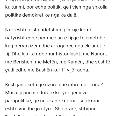
kulturimi, por edhe politik, që i vjen nga shkolla
politike demokratike nga ka dalë.
Nuk është e shëndetshme për një komb,
natyrisht edhe për median e tij që të emetohet
kaq nervozizëm dhe arrogance nga ekranet e
tij. Dhe kjo ka ndodhur historikisht, me Nanon,
me Berishën, me Metën, me Ramën, dhe s’është
çudi edhe me Bashën kur t’i vijë radha.
Kush janë këta që uzurpojnë mbrëmjet tona?
Mos u jepni më dritare këtyre qenieve
parapolitike, që nuk kanë kuptuar se ekrani
është yni dhe jo i tyre. Shqiptarë, shtypni