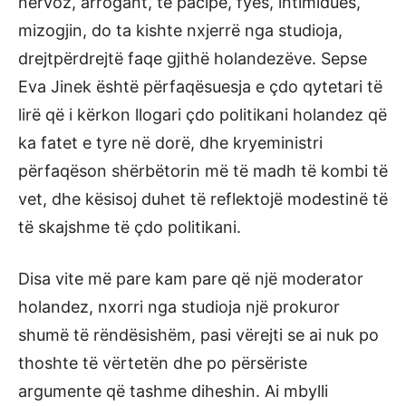
nervoz, arrogant, të pacipë, fyes, intimidues,
mizogjin, do ta kishte nxjerrë nga studioja,
drejtpërdrejtë faqe gjithë holandezëve. Sepse
Eva Jinek është përfaqësuesja e çdo qytetari të
lirë që i kërkon llogari çdo politikani holandez që
ka fatet e tyre në dorë, dhe kryeministri
përfaqëson shërbëtorin më të madh të kombi të
vet, dhe kësisoj duhet të reflektojë modestinë të
të skajshme të çdo politikani.
Disa vite më pare kam pare që një moderator
holandez, nxorri nga studioja një prokuror
shumë të rëndësishëm, pasi vërejti se ai nuk po
thoshte të vërtetën dhe po përsëriste
argumente që tashme diheshin. Ai mbylli