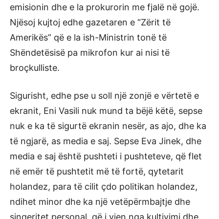
emisionin dhe e la prokurorin me fjalë në gojë.
Njësoj kujtoj edhe gazetaren e “Zërit të
Amerikës” që e la ish-Ministrin tonë të
Shëndetësisë pa mikrofon kur ai nisi të
broçkulliste.
Sigurisht, edhe pse u soll një zonjë e vërtetë e
ekranit, Eni Vasili nuk mund ta bëjë këtë, sepse
nuk e ka të sigurtë ekranin nesër, as ajo, dhe ka
të ngjarë, as media e saj. Sepse Eva Jinek, dhe
media e saj është pushteti i pushteteve, që flet
në emër të pushtetit më të fortë, qytetarit
holandez, para të cilit çdo politikan holandez,
ndihet minor dhe ka një vetëpërmbajtje dhe
sinqeritet personal, që i vjen nga kultivimi dhe