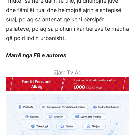
“mute” sa herë dalin të tillë, ju dhunojnë juve
dhe fëmijët tuaj dhe helmojnë ajrin e shtëpisë
suaj, po aq sa antenat që keni përsipër
pallateve, po aq sa pluhuri i kantiereve të mëdha
që po rilindin urbanisht.
Marrë nga FB e autores
Zjarr Tv Ad