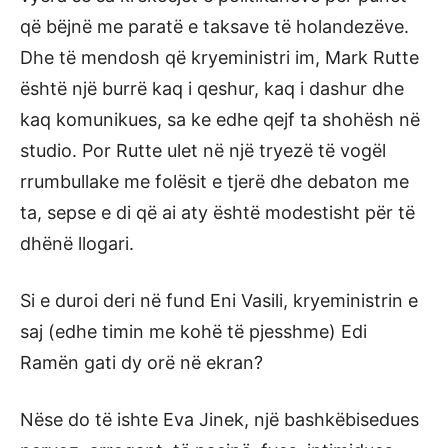
që bëjnë me paratë e taksave të holandezëve.
Dhe të mendosh që kryeministri im, Mark Rutte
është një burrë kaq i qeshur, kaq i dashur dhe
kaq komunikues, sa ke edhe qejf ta shohësh në
studio. Por Rutte ulet në një tryezë të vogël
rrumbullake me folësit e tjerë dhe debaton me
ta, sepse e di që ai aty është modestisht për të
dhënë llogari.
Si e duroi deri në fund Eni Vasili, kryeministrin e
saj (edhe timin me kohë të pjesshme) Edi
Ramën gati dy orë në ekran?
Nëse do të ishte Eva Jinek, një bashkëbisedues