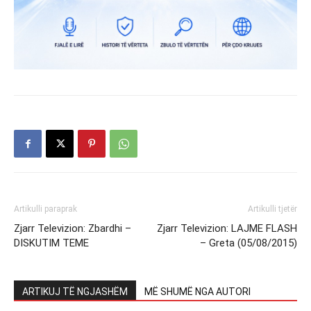
Artikulli paraprak
Artikulli tjetër
Zjarr Televizion: Zbardhi –
Zjarr Televizion: LAJME FLASH
DISKUTIM TEME
– Greta (05/08/2015)
ARTIKUJ TË NGJASHËM
MË SHUMË NGA AUTORI