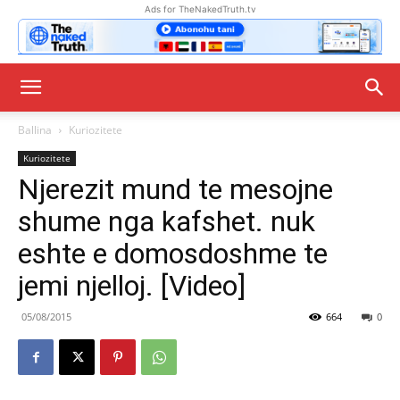
Ads for TheNakedTruth.tv
Ballina
Kuriozitete
Kuriozitete
Njerezit mund te mesojne
shume nga kafshet. nuk
eshte e domosdoshme te
jemi njelloj. [Video]
05/08/2015
664
0