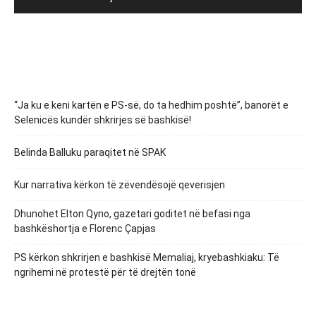
“Ja ku e keni kartën e PS-së, do ta hedhim poshtë”, banorët e
Selenicës kundër shkrirjes së bashkisë!
Belinda Balluku paraqitet në SPAK
Kur narrativa kërkon të zëvendësojë qeverisjen
Dhunohet Elton Qyno, gazetari goditet në befasi nga
bashkëshortja e Florenc Çapjas
PS kërkon shkrirjen e bashkisë Memaliaj, kryebashkiaku: Të
ngrihemi në protestë për të drejtën tonë