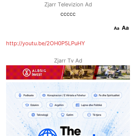
Zjarr Televizion Ad
ccccc
Aa
Aa
http://youtu.be/2OH0P5LPuHY
Zjarr Tv Ad