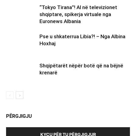
“Tokyo Tirana”! AI në televizionet
shqiptare, spikerja virtuale nga
Euronews Albania
Pse u shkaterrua Libia?! – Nga Albina
Hoxhaj
Shqipëtarët nëpër botë që na bëjnë
krenarë
PËRGJIGJU
KYÇU PËR TU PËRGJIGJUR