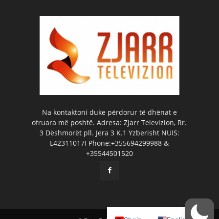
Na kontaktoni duke përdorur të dhënat e
ofruara më poshtë. Adresa: Zjarr Televizion, Rr.
3 Dëshmorët pll. Jera 3 K.1 Yzberisht NUIS:
L42311017I Phone:+355694299988 &
+35544501520