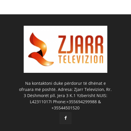
Na kontaktoni duke përdorur të dhënat e
ofruara më poshtë. Adresa: Zjarr Televizion, Rr.
3 Dëshmorët pll. Jera 3 K.1 Yzberisht NUIS:
L42311017I Phone:+355694299988 &
+35544501520