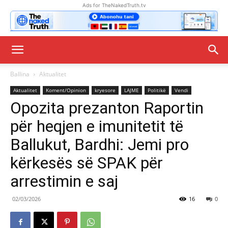
Ads for TheNakedTruth.tv
Ballina
Aktualitet
Aktualitet
Koment/Opinion
kryesore
LAJME
Politikë
Vendi
Opozita prezanton Raportin
për heqjen e imunitetit të
Ballukut, Bardhi: Jemi pro
kërkesës së SPAK për
arrestimin e saj
02/03/2026
16
0