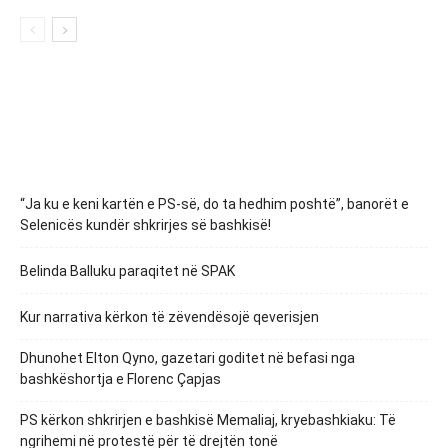
“Ja ku e keni kartën e PS-së, do ta hedhim poshtë”, banorët e
Selenicës kundër shkrirjes së bashkisë!
Belinda Balluku paraqitet në SPAK
Kur narrativa kërkon të zëvendësojë qeverisjen
Dhunohet Elton Qyno, gazetari goditet në befasi nga
bashkëshortja e Florenc Çapjas
PS kërkon shkrirjen e bashkisë Memaliaj, kryebashkiaku: Të
ngrihemi në protestë për të drejtën tonë