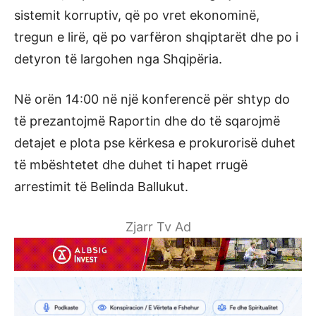
sistemit korruptiv, që po vret ekonominë,
tregun e lirë, që po varfëron shqiptarët dhe po i
detyron të largohen nga Shqipëria.
Në orën 14:00 në një konferencë për shtyp do
të prezantojmë Raportin dhe do të sqarojmë
detajet e plota pse kërkesa e prokurorisë duhet
të mbështetet dhe duhet ti hapet rrugë
arrestimit të Belinda Ballukut.
Zjarr Tv Ad