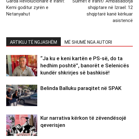
Garda Revolucionare e Iranit:
Sulmet e Iranit/ Ambasadorja
Kemi goditur zyrën e
shqiptare në Izrael: 12
Netanyahut
shqiptarë kanë kërkuar
asistencë
ARTIKUJ TË NGJASHËM
MË SHUMË NGA AUTORI
“Ja ku e keni kartën e PS-së, do ta
hedhim poshtë”, banorët e Selenicës
kundër shkrirjes së bashkisë!
Belinda Balluku paraqitet në SPAK
Kur narrativa kërkon të zëvendësojë
qeverisjen