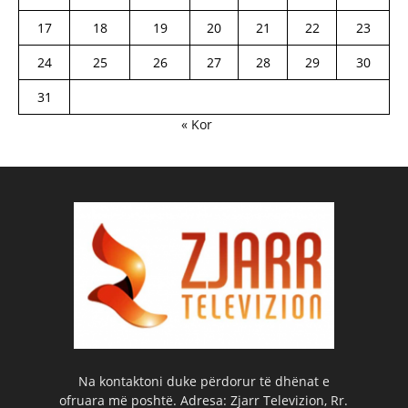
17
18
19
20
21
22
23
24
25
26
27
28
29
30
31
« Kor
Na kontaktoni duke përdorur të dhënat e
ofruara më poshtë. Adresa: Zjarr Televizion, Rr.