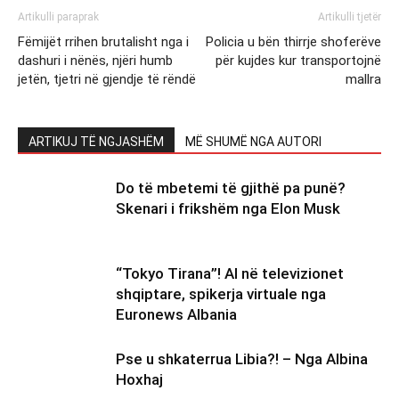
Artikulli paraprak
Artikulli tjetër
Fëmijët rrihen brutalisht nga i
Policia u bën thirrje shoferëve
dashuri i nënës, njëri humb
për kujdes kur transportojnë
jetën, tjetri në gjendje të rëndë
mallra
ARTIKUJ TË NGJASHËM
MË SHUMË NGA AUTORI
Do të mbetemi të gjithë pa punë?
Skenari i frikshëm nga Elon Musk
“Tokyo Tirana”! AI në televizionet
shqiptare, spikerja virtuale nga
Euronews Albania
Pse u shkaterrua Libia?! – Nga Albina
Hoxhaj