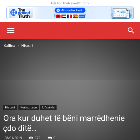
Ads for TheNakedTruth.tv
Ballina
Histori
Histori
Kuriozitete
Lifestyle
Ora kur duhet të bëni marrëdhenie
çdo ditë…
28/01/2019
172
0