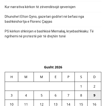
Kur narrativa kërkon të zëvendësojë qeverisjen
Dhunohet Elton Qyno, gazetari goditet në befasi nga
bashkëshortja e Florenc Çapjas
PS kërkon shkrirjen e bashkisë Memaliaj, kryebashkiaku: Të
ngrihemi në protestë për të drejtën tonë
Gusht 2026
H
M
M
E
P
S
D
1
2
3
4
5
6
7
8
9
10
11
12
13
14
15
16