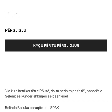
PËRGJIGJU
KYÇU PËR TU PËRGJIGJUR
“Ja ku e keni kartën e PS-së, do ta hedhim poshtë”, banorët e
Selenicës kundër shkrirjes së bashkisë!
Belinda Balluku paraqitet në SPAK