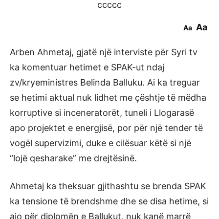
ccccc
Aa
Aa
Arben Ahmetaj, gjatë një interviste për Syri tv
ka komentuar hetimet e SPAK-ut ndaj
zv/kryeministres Belinda Balluku. Ai ka treguar
se hetimi aktual nuk lidhet me çështje të mëdha
korruptive si inceneratorët, tuneli i Llogarasë
apo projektet e energjisë, por për një tender të
vogël supervizimi, duke e cilësuar këtë si një
“lojë qesharake” me drejtësinë.
Ahmetaj ka theksuar gjithashtu se brenda SPAK
ka tensione të brendshme dhe se disa hetime, si
ajo për diplomën e Ballukut, nuk kanë marrë