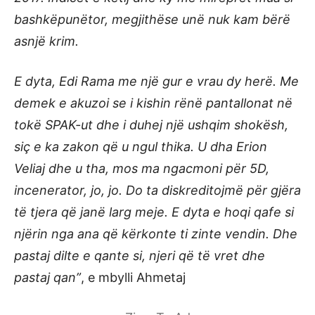
bashkëpunëtor, megjithëse unë nuk kam bërë
asnjë krim.
E dyta, Edi Rama me një gur e vrau dy herë. Me
demek e akuzoi se i kishin rënë pantallonat në
tokë SPAK-ut dhe i duhej një ushqim shokësh,
siç e ka zakon që u ngul thika. U dha Erion
Veliaj dhe u tha, mos ma ngacmoni për 5D,
incenerator, jo, jo. Do ta diskreditojmë për gjëra
të tjera që janë larg meje. E dyta e hoqi qafe si
njërin nga ana që kërkonte ti zinte vendin. Dhe
pastaj dilte e qante si, njeri që të vret dhe
pastaj qan”
, e mbylli Ahmetaj