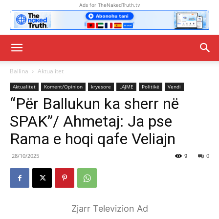
Ads for TheNakedTruth.tv
Ballina
Aktualitet
Aktualitet
Koment/Opinion
kryesore
LAJME
Politikë
Vendi
“Për Ballukun ka sherr në
SPAK”/ Ahmetaj: Ja pse
Rama e hoqi qafe Veliajn
28/10/2025
9
0
Zjarr Televizion Ad