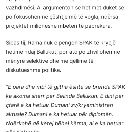
vazhdimësi. Ai argumenton se hetimet duket se
po fokusohen në çështje më të vogla, ndërsa
projektet milionëshe mbeten të paprekura.
Sipas tij, Rama nuk e pengon SPAK të kryejë
hetime ndaj Ballukut, por ato po zhvillohen në
mënyrë selektive dhe me qëllime të
diskutueshme politike.
“E para dhe mbi të gjitha është se brenda SPAK
ka akoma sherr për Belinda Ballukun. E dini për
çfarë e ka hetuar Dumani zv/kryeministren
aktuale? Dumani e ka hetuar për diplomën.
Ndërkohë që këtej bëhej kërma, ai e ka hetuar