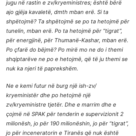
jugu në rastin e zv/kryeministres; është bërë
ajo gjëja kavaletë, dmth mban erë. Si ta
shpëtojmë? Ta shpëtojmë se po ta hetojmë për
tunelin, mban erë. Po ta hetojmë për “tigrat”,
për energjinë, për Thumanë-Kashar, mban erë.
Po çfarë do bëjmë? Po mirë mo ne do i themi
shqiptarëve ne po e hetojmë, që të ju themi se
nuk ka njeri të paprekshëm.
Ne e kemi futur në burg një ish-zv/
kryeministër dhe po hetojmë një
zv/kryeministre tjetër. Dhe e marrim dhe e
çojmë në SPAK për tenderin e supervizionit 2
milionësh, jo për 190 milionëshin, jo për “tigrat”,
jo për inceneratorin e Tiranës që nuk është