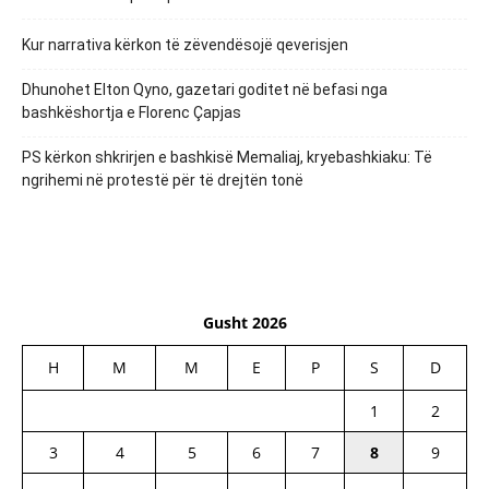
Kur narrativa kërkon të zëvendësojë qeverisjen
Dhunohet Elton Qyno, gazetari goditet në befasi nga
bashkëshortja e Florenc Çapjas
PS kërkon shkrirjen e bashkisë Memaliaj, kryebashkiaku: Të
ngrihemi në protestë për të drejtën tonë
Gusht 2026
H
M
M
E
P
S
D
1
2
3
4
5
6
7
8
9