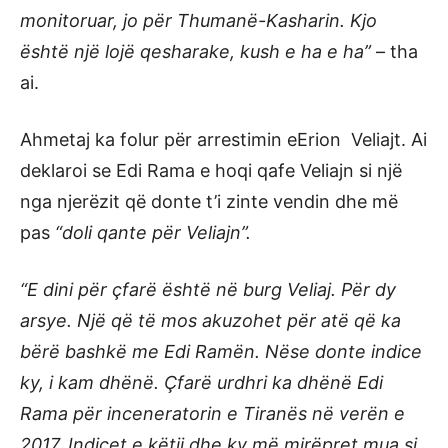
monitoruar, jo për Thumanë-Kasharin. Kjo
është një lojë qesharake, kush e ha e ha”
– tha
ai.
Ahmetaj ka folur për arrestimin eErion Veliajt. Ai
deklaroi se Edi Rama e hoqi qafe Veliajn si një
nga njerëzit që donte t’i zinte vendin dhe më
pas
“doli qante për Veliajn”.
“E dini për çfarë është në burg Veliaj. Për dy
arsye. Një që të mos akuzohet për atë që ka
bërë bashkë me Edi Ramën. Nëse donte indice
ky, i kam dhënë. Çfarë urdhri ka dhënë Edi
Rama për inceneratorin e Tiranës në verën e
2017. Indicet e këtij dhe ky më mirëpret mua si