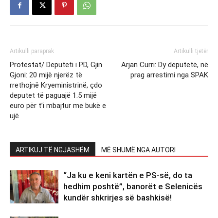
Artikulli paraprak
Artikulli tjetër
Protestat/ Deputeti i PD, Gjin
Arjan Curri: Dy deputetë, në
Gjoni: 20 mijë njerëz të
prag arrestimi nga SPAK
rrethojnë Kryeministrinë, çdo
deputet të paguajë 1.5 mijë
euro për t’i mbajtur me bukë e
ujë
ARTIKUJ TË NGJASHËM
MË SHUMË NGA AUTORI
“Ja ku e keni kartën e PS-së, do ta
hedhim poshtë”, banorët e Selenicës
kundër shkrirjes së bashkisë!