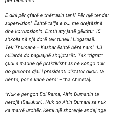
për diplomën.
E dini për çfarë e thërrasin tani? Për një tender
supervizioni. Është tallje e b… me drejtësinë
dhe korrupsionin. Dmth aty janë gëlltitur 15
shkolla në një dorë tek tuneli i Llogarasë.
Tek Thumanë – Kashar është bërë nami. 1.3
miliardë do paguajnë shqiptarët. Tek “tigrat”
çudi e madhe që praktikisht as në Kongo nuk
do guxonte djali i presidenti diktator dikur, ta
bënte, por e kanë bërë”
– tha Ahmetaj.
“Nuk e pengon Edi Rama, Altin Dumanin ta
hetojë (Ballukun). Nuk do Altin Dumani se nuk
ka marrë urdhër. Kemi një shprehje andej nga