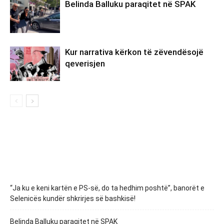
Belinda Balluku paraqitet në SPAK
Kur narrativa kërkon të zëvendësojë
qeverisjen
“Ja ku e keni kartën e PS-së, do ta hedhim poshtë”, banorët e
Selenicës kundër shkrirjes së bashkisë!
Belinda Balluku paraqitet në SPAK