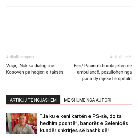
Artikulli paraprak
Artikulli tjetër
Vuçiç: Nuk ka dialog me
Fier/ Pacienti humbi jetën në
Kosovën pa heqjen e taksës
ambulancë, pezullohen nga
puna dy mjekët e spitalit
ARTIKUJ TË NGJASHËM
MË SHUMË NGA AUTORI
“Ja ku e keni kartën e PS-së, do ta
hedhim poshtë”, banorët e Selenicës
kundër shkrirjes së bashkisë!