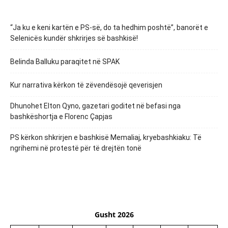
“Ja ku e keni kartën e PS-së, do ta hedhim poshtë”, banorët e
Selenicës kundër shkrirjes së bashkisë!
Belinda Balluku paraqitet në SPAK
Kur narrativa kërkon të zëvendësojë qeverisjen
Dhunohet Elton Qyno, gazetari goditet në befasi nga
bashkëshortja e Florenc Çapjas
PS kërkon shkrirjen e bashkisë Memaliaj, kryebashkiaku: Të
ngrihemi në protestë për të drejtën tonë
Gusht 2026