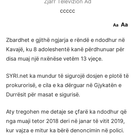
Zjarr Televizion Ad
ccccc
Aa
Aa
Zbardhet e gjithë ngjarja e rëndë e ndodhur në
Kavajë, ku 8 adoleshentë kanë përdhunuar për
disa muaj një nxënëse vetëm 13 vjeçe.
SYRI.net ka mundur të sigurojë dosjen e plotë të
prokurorisë, e cila e ka dërguar në Gjykatën e
Durrësit për masat e sigurisë.
Aty tregohen me detaje se çfarë ka ndodhur që
nga muaji tetor 2018 deri në janar të vitit 2019,
kur vajza e mitur ka bërë denoncimin në polici.