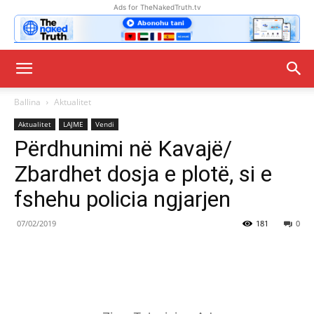
Ads for TheNakedTruth.tv
Ballina
Aktualitet
Aktualitet
LAJME
Vendi
Përdhunimi në Kavajë/
Zbardhet dosja e plotë, si e
fshehu policia ngjarjen
07/02/2019
181
0