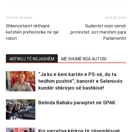
Artikulli paraprak
Artikulli tjetër
Shkencëtarët rikthejnë
Sudentët nisin sërish
kafshën prehistorike në një
protestat, sot marshim para
robot
Parlamentit
ARTIKUJ TË NGJASHËM
MË SHUMË NGA AUTORI
“Ja ku e keni kartën e PS-së, do ta
hedhim poshtë”, banorët e Selenicës
kundër shkrirjes së bashkisë!
Belinda Balluku paraqitet në SPAK
Kur narrativa kërkon të zëvendësojë