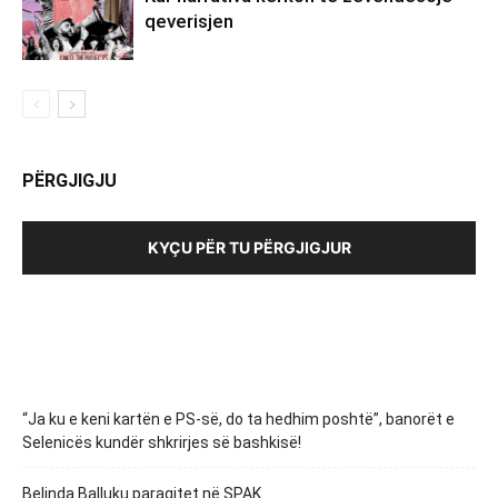
qeverisjen
PËRGJIGJU
KYÇU PËR TU PËRGJIGJUR
“Ja ku e keni kartën e PS-së, do ta hedhim poshtë”, banorët e
Selenicës kundër shkrirjes së bashkisë!
Belinda Balluku paraqitet në SPAK