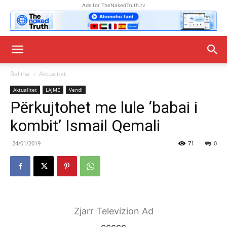
Ads for TheNakedTruth.tv
Ballina
Aktualitet
Aktualitet
LAJME
Vendi
Përkujtohet me lule ‘babai i
kombit’ Ismail Qemali
24/01/2019
71
0
Zjarr Televizion Ad
ccccc