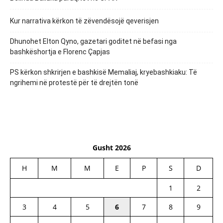
Kur narrativa kërkon të zëvendësojë qeverisjen
Dhunohet Elton Qyno, gazetari goditet në befasi nga
bashkëshortja e Florenc Çapjas
PS kërkon shkrirjen e bashkisë Memaliaj, kryebashkiaku: Të
ngrihemi në protestë për të drejtën tonë
Gusht 2026
H
M
M
E
P
S
D
1
2
3
4
5
6
7
8
9