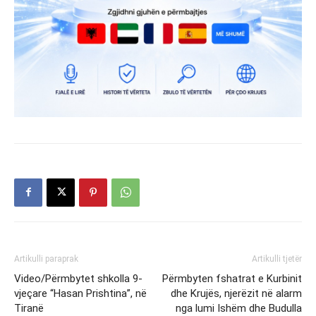
Artikulli paraprak
Artikulli tjetër
Video/Përmbytet shkolla 9-
Përmbyten fshatrat e Kurbinit
vjeçare “Hasan Prishtina”, në
dhe Krujës, njerëzit në alarm
Tiranë
nga lumi Ishëm dhe Budulla