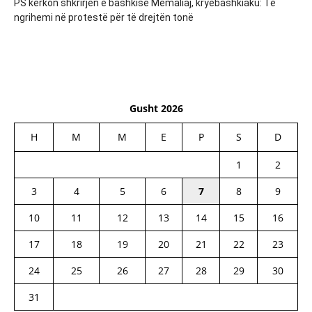
PS kërkon shkrirjen e bashkisë Memaliaj, kryebashkiaku: Të
ngrihemi në protestë për të drejtën tonë
Gusht 2026
H
M
M
E
P
S
D
1
2
3
4
5
6
7
8
9
10
11
12
13
14
15
16
17
18
19
20
21
22
23
24
25
26
27
28
29
30
31