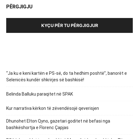
PËRGJIGJU
KYÇU PËR TU PËRGJIGJUR
“Ja ku e keni kartën e PS-së, do ta hedhim poshtë”, banorët e
Selenicës kundër shkrirjes së bashkisë!
Belinda Balluku paraqitet në SPAK
Kur narrativa kërkon të zëvendësojë qeverisjen
Dhunohet Elton Qyno, gazetari goditet në befasi nga
bashkëshortja e Florenc Çapjas