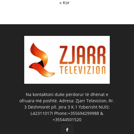
« Kor
Na kontaktoni duke përdorur të dhënat e
ofruara më poshtë. Adresa: Zjarr Televizion, Rr.
3 Dëshmorët pll. Jera 3 K.1 Yzberisht NUIS:
L42311017I Phone:+355694299988 &
+35544501520