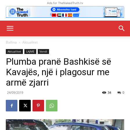
Ads for TheNakedTruth.tv
Ballina
Aktualitet
Aktualitet
LAJME
Vendi
Plumba pranë Bashkisë së
Kavajës, një i plagosur me
armë zjarri
24/09/2019
34
0