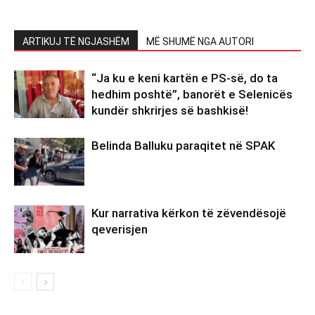
ARTIKUJ TË NGJASHËM
MË SHUMË NGA AUTORI
“Ja ku e keni kartën e PS-së, do ta
hedhim poshtë”, banorët e Selenicës
kundër shkrirjes së bashkisë!
Belinda Balluku paraqitet në SPAK
Kur narrativa kërkon të zëvendësojë
qeverisjen