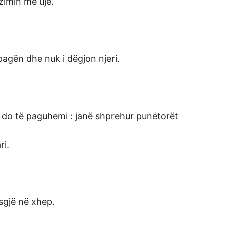
zimin me ujë.
agën dhe nuk i dëgjon njeri.
 do të paguhemi : janë shprehur punëtorët
ri.
sgjë në xhep.