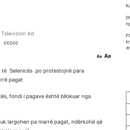
Ku
Dh
ng
r Televizion Ad
PS
ccccc
kr
dr
Aa
Aa
it të Selenicës po protestojnë para
rrë pagat
cës, fondi i pagave është bllokuar nga
 nuk largohen pa marrë pagat, ndërkohë që