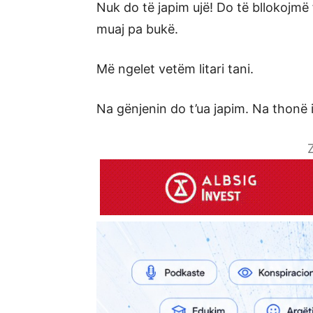
Nuk do të japim ujë! Do të bllokojmë
muaj pa bukë.
Më ngelet vetëm litari tani.
Na gënjenin do t’ua japim. Na thonë 
Z