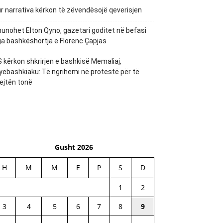
r narrativa kërkon të zëvendësojë qeverisjen
unohet Elton Qyno, gazetari goditet në befasi
a bashkëshortja e Florenc Çapjas
 kërkon shkrirjen e bashkisë Memaliaj,
yebashkiaku: Të ngrihemi në protestë për të
ejtën tonë
Gusht 2026
H
M
M
E
P
S
D
1
2
3
4
5
6
7
8
9