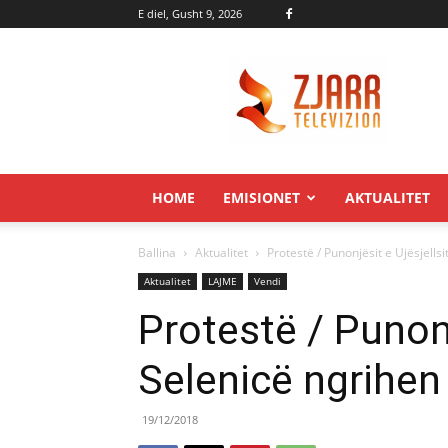
E diel, Gusht 9, 2026
Zjarr.tv
HOME
EMISIONET
AKTUALITET
Ballina
Aktualitet
Protestë / Punonjësit e Ujësjells
Aktualitet
LAJME
Vendi
Protestë / Punonj
Selenicë ngrihen
19/12/2018