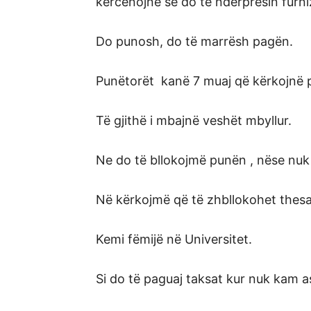
kërcënojnë se do të ndërpresin furni
Do punosh, do të marrësh pagën.
Punëtorët kanë 7 muaj që kërkojnë p
Të gjithë i mbajnë veshët mbyllur.
Ne do të bllokojmë punën , nëse nuk
Në kërkojmë që të zhbllokohet thesa
Kemi fëmijë në Universitet.
Si do të paguaj taksat kur nuk kam a