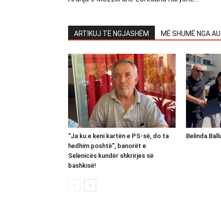
ARTIKUJ TË NGJASHËM
MË SHUMË NGA AU
“Ja ku e keni kartën e PS-së, do ta
Belinda Bal
hedhim poshtë”, banorët e
Selenicës kundër shkrirjes së
bashkisë!