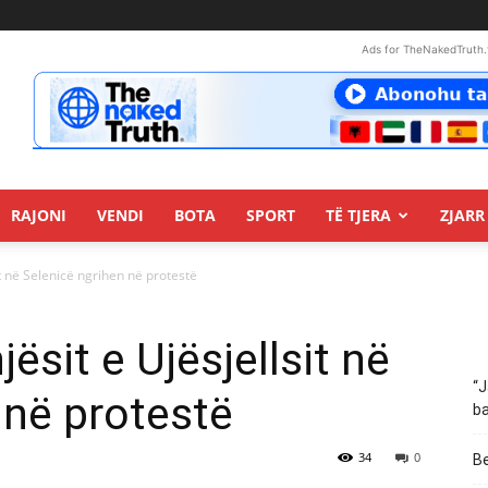
Ads for TheNakedTruth.
RAJONI
VENDI
BOTA
SPORT
TË TJERA
ZJARR 
it në Selenicë ngrihen në protestë
ësit e Ujësjellsit në
“J
 në protestë
ba
34
0
Be