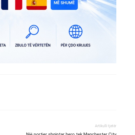
Artikulli tjetër
Një portier shqiptar hero tek Manchester City