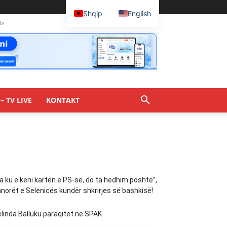
Shqip
English
tv
– TV LIVE
KONTAKT
a ku e keni kartën e PS-së, do ta hedhim poshtë”,
norët e Selenicës kundër shkrirjes së bashkisë!
linda Balluku paraqitet në SPAK